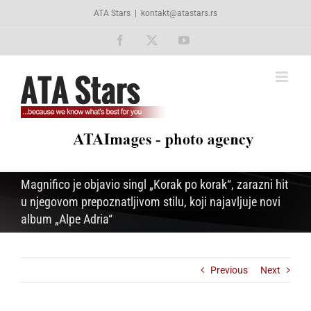
Skip
ATA Stars
|
kontakt@atastars.rs
to
content
Facebook
X
YouTube
Magnifico je objavio singl „Korak po korak“, zarazni hit
u njegovom prepoznatljivom stilu, koji najavljuje novi
album „Alpe Adria“
Previous
Next