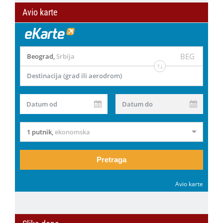
Avio karte
BEG
Beograd
,
Srbija
Destinacija (grad ili aerodrom)
Datum od
Datum do
1 putnik
,
ekonomska
Pretraga
Avio karte