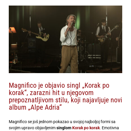
View
Larger
Image
Magnifico je objavio singl „Korak po
korak“, zarazni hit u njegovom
prepoznatljivom stilu, koji najavljuje novi
album „Alpe Adria“
Magnifico se još jednom pokazao u svojoj najboljoj formi sa
svojim upravo objavljenim
singlom
Korak po korak
.
Emotivna