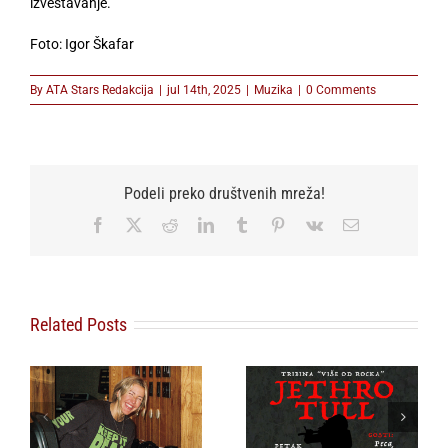
izveštavanje.
Foto: Igor Škafar
By
ATA Stars Redakcija
|
jul 14th, 2025
|
Muzika
|
0 Comments
Podeli preko društvenih mreža!
Facebook
X
Reddit
LinkedIn
Tumblr
Pinterest
Vk
Email
Related Posts
Sakis Rouvas prvi
Tribina o Jethro
put pred
Tullu i Ianu
beogradskom
Andersonu ovog
publikom, grčka pop