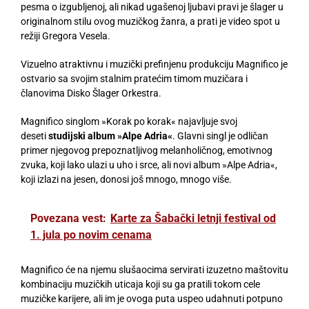
pesma o izgubljenoj, ali nikad ugašenoj ljubavi pravi je šlager u
originalnom stilu ovog muzičkog žanra, a prati je video spot u
režiji Gregora Vesela.
Vizuelno atraktivnu i muzički prefinjenu produkciju Magnifico je
ostvario sa svojim stalnim pratećim timom muzičara i
članovima Disko Šlager Orkestra.
Magnifico singlom »Korak po korak« najavljuje svoj
deseti
studijski album »Alpe Adria«
. Glavni singl je odličan
primer njegovog prepoznatljivog melanholičnog, emotivnog
zvuka, koji lako ulazi u uho i srce, ali novi album »Alpe Adria«,
koji izlazi na jesen, donosi još mnogo, mnogo više.
Povezana vest:
Karte za Šabački letnji festival od
1. jula po novim cenama
Magnifico će na njemu slušaocima servirati izuzetno maštovitu
kombinaciju muzičkih uticaja koji su ga pratili tokom cele
muzičke karijere, ali im je ovoga puta uspeo udahnuti potpuno