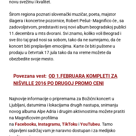
novu svežinu i kvalitet.
Širom regiona poznati slovenački muzičar, poeta, majstor
šlagera i koncertne pozornice, Robert Pešut- Magnifico će , sa
zadovoljstvom, predstaviti svoj novi album beogradskoj publici
11.decembra u mts dvorani. Svi znamo, koliko voli Beograd i
sve što taj grad nosi sa sobom, tako da ne sumnjamo, da će
koncert biti preplavljen emocijima. Karte će biti puštene u
prodaju u četvrtak 17.jula tako da na vreme možete da
obezbedite svoje mesto.
Povezana vest:
OD 1.FEBRUARA KOMPLETI ZA
NIŠVILLE 2016 PO DRUGOJ PROMO CENI
Najnovije informacije o pripremama za Božićni koncert u
Ljubljani, datumima i lokacijama drugih nastupa, snimanju
novog albuma Alpe Adria i drugim aktivnostima možete pratiti
na Magnificovim profilima
na
Facebooku
,
Instagramu
,
TikToku
i
YouTubeu
. Tamo
objavljeni sadržaj vam je naravno dostupan i za medijsko