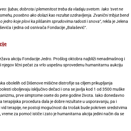
iveo: ljubav, dobrota i plemenitost treba da vladaju svetom. Iako ‘svet ne
ehu, posebno ako dolazi kao rezultat ozdravljenja. Zvanični tribjut bend
no jedro koje plovi ka plišanim sprudovima radosti i snova“
, rekla je Jelena
evića i jedna od osnivača Fondacije „Balašević“.
zije
država akciju Fondacije Jedro. Prošlog oktobra najbliži nenadmašnog i
i njegov lični pečat za vrlo uspešnu sprovedenu humanitarnu aukciju
a obolelih od Dišenove mišićne distrofije sa ciljem prikupljanja
olesti oboljevaju isključivo dečaci i ona se javlja kod 1 od 3500 muške
rganizmu, prve simptome osete do pete godine života. Iako donedavno
va terapijska procedura dala je dobre rezultate u usporavanju, pa i
i vid terapije, ne postoji mogućnost da trošak bude pokriven sredstvima
 vreme za pomoć ističe i zato je humanitarna akcija jedini način da se