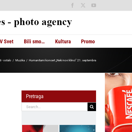
Facebook
X
YouTube
V Svet
Bili smo…
Kultura
Promo
i - ostalo
Muzika
Humanitarni koncert „Neki novi klinci” 21. septembra
Pretraga
Search
for: