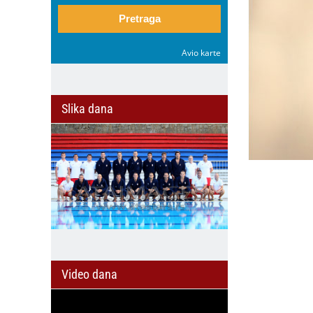
Pretraga
Avio karte
Slika dana
Video dana