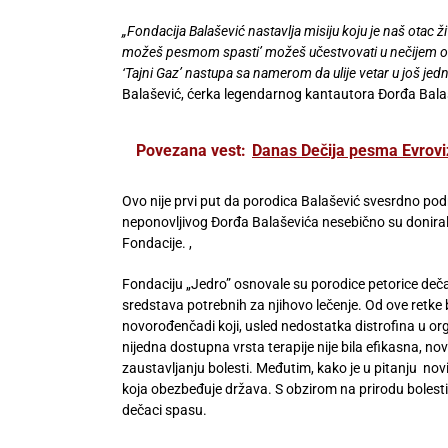
„Fondacija Balašević nastavlja misiju koju je naš otac ž
možeš pesmom spasti’ možeš učestvovati u nečijem osm
‘Tajni Gaz’ nastupa sa namerom da ulije vetar u još jed
Balašević, ćerka legendarnog kantautora Đorđa Balaš
Povezana vest:
Danas Dečija pesma Evrovi
Ovo nije prvi put da porodica Balašević svesrdno po
neponovljivog Đorđa Balaševića nesebično su doniral
Fondacije. ,
Fondaciju „Jedro” osnovale su porodice petorice dečak
sredstava potrebnih za njihovo lečenje. Od ove retke b
novorođenčadi koji, usled nedostatka distrofina u o
nijedna dostupna vrsta terapije nije bila efikasna, no
zaustavljanju bolesti. Međutim, kako je u pitanju nov
koja obezbeđuje država. S obzirom na prirodu bolesti,
dečaci spasu.