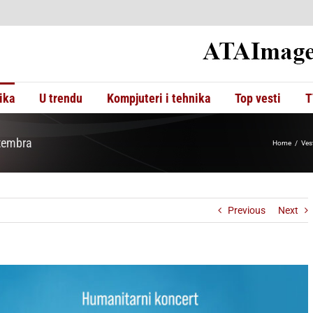
ika
U trendu
Kompjuteri i tehnika
Top vesti
T
ptembra
Home
Vest
Previous
Next