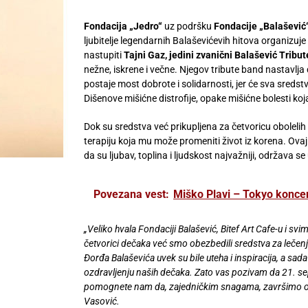
Fondacija „Jedro“
uz podršku
Fondacije „Balašević“
ljubitelje legendarnih Balaševićevih hitova organizuje
nastupiti
Tajni Gaz, jedini zvanični Balašević Tribu
nežne, iskrene i večne. Njegov tribute band nastavlja
postaje most dobrote i solidarnosti, jer će sva sreds
Dišenove mišićne distrofije, opake mišićne bolesti ko
Dok su sredstva već prikupljena za četvoricu obolelih 
terapiju koja mu može promeniti život iz korena. Ova
da su ljubav, toplina i ljudskost najvažniji, održava se
Povezana vest:
Miško Plavi – Tokyo konce
„Veliko hvala Fondaciji Balašević, Bitef Art Cafe-u i sv
četvorici dečaka već smo obezbedili sredstva za leč
Đorđa Balaševića uvek su bile uteha i inspiracija, a sad
ozdravljenju naših dečaka. Zato vas pozivam da 21. s
pomognete nam da, zajedničkim snagama, završimo ovu a
Vasović.