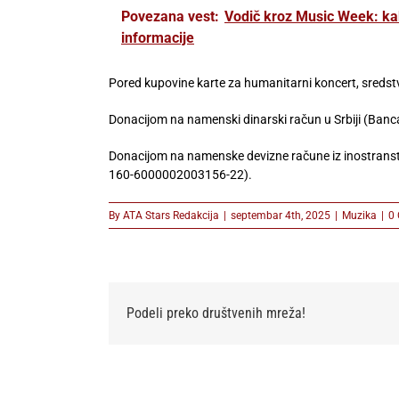
Povezana vest:
Vodič kroz Music Week: kako
informacije
Pored kupovine karte za humanitarni koncert, sredst
Donacijom na namenski dinarski račun u Srbiji (Ban
Donacijom na namenske devizne račune iz inostrans
160-6000002003156-22).
By
ATA Stars Redakcija
|
septembar 4th, 2025
|
Muzika
|
0
Podeli preko društvenih mreža!