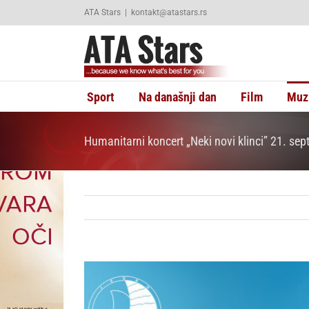
Skip
ATA Stars
|
kontakt@atastars.rs
to
content
Sport
Na današnji dan
Film
Muz
Humanitarni koncert „Neki novi klinci” 21. se
View
Larger
Image