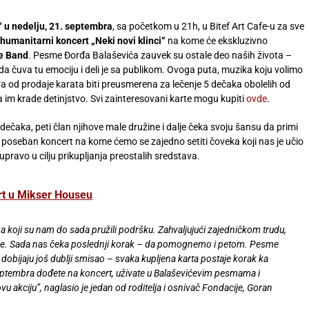
 u nedelju, 21. septembra
, sa početkom u 21h, u Bitef Art Cafe-u za sve
humanitarni koncert „Neki novi klinci“
na kome će ekskluzivno
te Band
. Pesme Đorđa Balaševića zauvek su ostale deo naših života –
 da čuva tu emociju i deli je sa publikom. Ovoga puta, muzika koju volimo
tva od prodaje karata biti preusmerena za lečenje 5 dečaka obolelih od
ja im krade detinjstvo. Svi zainteresovani karte mogu kupiti
ovde
.
dečaka, peti član njihove male družine i dalje čeka svoju šansu da primi
j poseban koncert na kome ćemo se zajedno setiti čoveka koji nas je učio
 upravo u cilju prikupljanja preostalih sredstava.
rt u Mikser Houseu
ima koji su nam do sada pružili podršku. Zahvaljujući zajedničkom trudu,
enje. Sada nas čeka poslednji korak – da pomognemo i petom. Pesme
a dobijaju još dublji smisao – svaka kupljena karta postaje korak ka
eptembra dođete na koncert, uživate u Balaševićevim pesmama i
kciju”, naglasio je jedan od roditelja i osnivač Fondacije, Goran