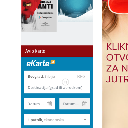
Avio karte
BEG
Beograd
,
Srbija
Destinacija (grad ili aerodrom)
Datum od
Datum do
1 putnik
,
ekonomska