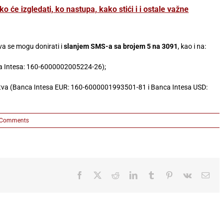
 će izgledati, ko nastupa, kako stići i i ostale važne
va se mogu donirati i
slanjem SMS-a sa brojem 5 na 3091
, kao i na:
ca Intesa: 160-6000002005224-26);
tva (Banca Intesa EUR: 160-6000001993501-81 i Banca Intesa USD:
 Comments
Facebook
X
Reddit
LinkedIn
Tumblr
Pinterest
Vk
Ema