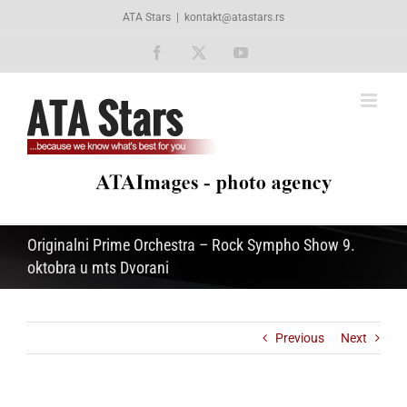
Skip
ATA Stars
|
kontakt@atastars.rs
to
content
Facebook
X
YouTube
Originalni Prime Orchestra – Rock Sympho Show 9.
oktobra u mts Dvorani
Previous
Next