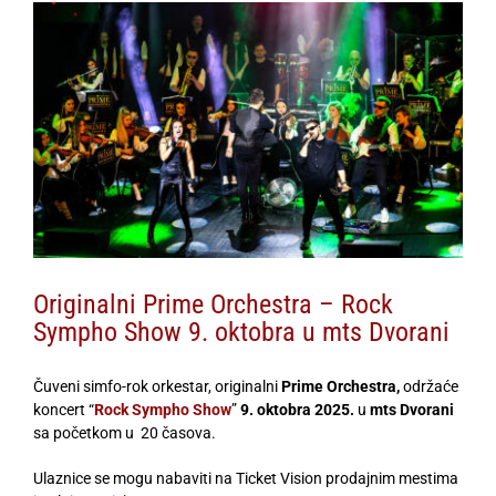
View
Larger
Image
Originalni Prime Orchestra – Rock
Sympho Show 9. oktobra u mts Dvorani
Čuveni simfo-rok orkestar, originalni
Prime Orchestra,
održaće
koncert “
Rock Sympho Show
”
9. oktobra 2025.
u
mts Dvorani
sa početkom u 20 časova.
Ulaznice se mogu nabaviti na Ticket Vision prodajnim mestima