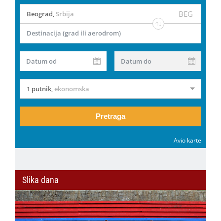
BEG
Beograd
,
Srbija
Destinacija (grad ili aerodrom)
Datum od
Datum do
1 putnik
,
ekonomska
Pretraga
Avio karte
Slika dana