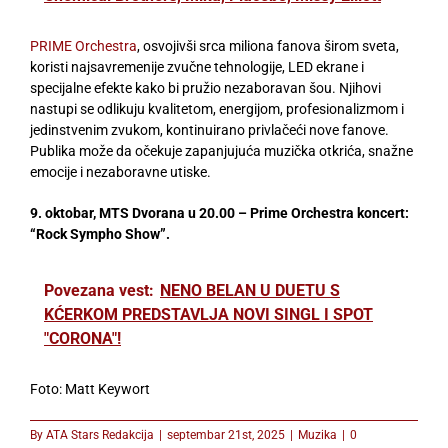
PRIME Orchestra
, osvojivši srca miliona fanova širom sveta,
koristi najsavremenije zvučne tehnologije, LED ekrane i
specijalne efekte kako bi pružio nezaboravan šou. Njihovi
nastupi se odlikuju kvalitetom, energijom, profesionalizmom i
jedinstvenim zvukom, kontinuirano privlačeći nove fanove.
Publika može da očekuje zapanjujuća muzička otkrića, snažne
emocije i nezaboravne utiske.
9. oktobar, MTS Dvorana u 20.00 – Prime Orchestra koncert:
“Rock Sympho Show”.
Povezana vest:
NENO BELAN U DUETU S
KĆERKOM PREDSTAVLJA NOVI SINGL I SPOT
"CORONA"!
Foto: Matt Keywort
By
ATA Stars Redakcija
|
septembar 21st, 2025
|
Muzika
|
0