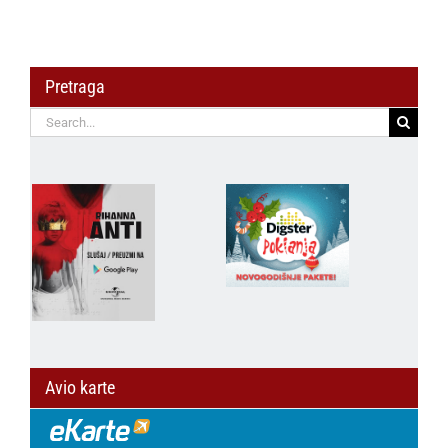
Pretraga
Search
for:
Avio karte