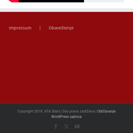
Impressum
Obaveštenje
Copyright 2018. ATA Stars | Sva prava zadržana |
Održavanje
WordPress sajtova
Facebook
X
YouTube