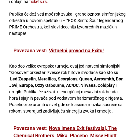
i onlajn na
tickets.rs
.
Publika će doživeti moć rok zvuka i grandioznost simfonijskog
orkestra u novom spektaklu – “ROK Simfo Šou” legendarnog
PRIME Orchestra, koji slavi deceniju izvanrednih muzičkih
nastupa!
Povezana vest:
Virtuelni provod na Exitu!
Kao deo velike evropske turneje, ovaj jedinstveni simfonijski
“krosover” orkestar izvešće rok hitove izvođača kao što su:
Led Zeppelin, Metallica, Scorpions, Queen, Aerosmith, Bon
Jovi, Europe, Ozzy Osbourne, AC/DC, Nirvana, Coldplay
i
drugih. Publika će uživati u energičnoj mešavini rok benda,
hora i sjajnih pevača pod vođstvom harizmatičnog dirigenta.
Posetioci će uroniti u svet gde se klasična muzika susreće sa
rokom, stvarajući zadivljujuću sinergiju zvuka i emocija.
Povezana vest:
Nova imena Exit festivala!, The
Chemical Brothers, Mika, Placebo, Missy Elliott