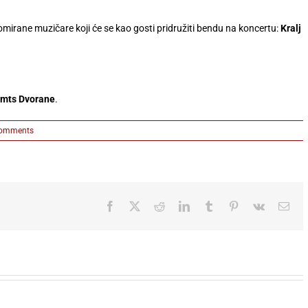
renomirane muzičare koji će se kao gosti pridružiti bendu na koncertu:
Kralj
mts Dvorane
.
omments
Facebook
X
Reddit
LinkedIn
Tumblr
Pinterest
Vk
Ema
ZEMUN
FEST: JOŠ