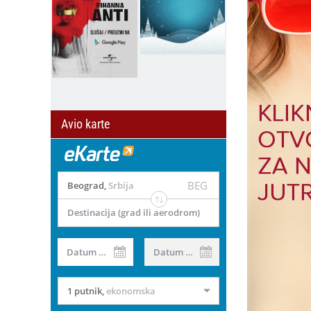
Avio karte
BEG
Beograd
,
Srbija
Destinacija (grad ili aerodrom)
Datum od
Datum do
1 putnik
,
ekonomska