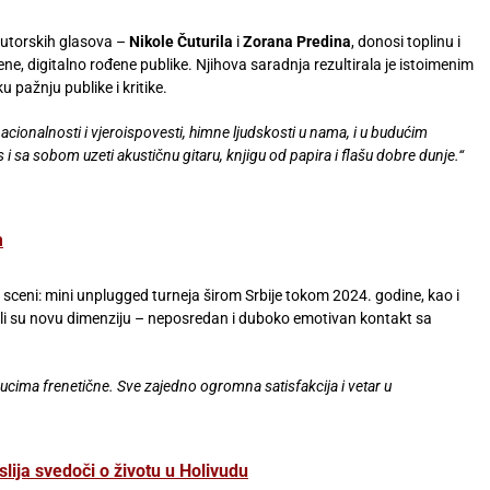
autorskih glasova –
Nikole Čuturila
i
Zorana Predina
, donosi toplinu i
, digitalno rođene publike. Njihova saradnja rezultirala je istoimenim
 pažnju publike i kritike.
ionalnosti i vjeroispovesti, himne ljudskosti u nama, i u budućim
i sa sobom uzeti akustičnu gitaru, knjigu od papira i flašu dobre dunje.“
m
a sceni: mini unplugged turneja širom Srbije tokom 2024. godine, kao i
neli su novu dimenziju – neposredan i duboko emotivan kontakt sa
ucima frenetične. Sve zajedno ogromna satisfakcija i vetar u
slija svedoči o životu u Holivudu