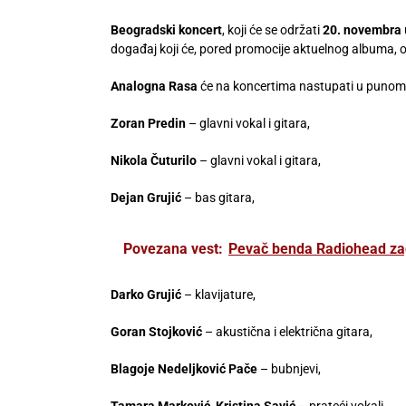
Beogradski koncert
, koji će se održati
20. novembra
događaj koji će, pored promocije aktuelnog albuma, obu
Analogna Rasa
će na koncertima nastupati u punom
Zoran Predin
– glavni vokal i gitara,
Nikola Čuturilo
– glavni vokal i gitara,
Dejan Grujić
– bas gitara,
Povezana vest:
Pevač benda Radiohead zagl
Darko Grujić
– klavijature,
Goran Stojković
– akustična i električna gitara,
Blagoje Nedeljković Pače
– bubnjevi,
Tamara Marković, Kristina Savić
– prateći vokali.