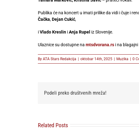
Publika će na koncert u imati prilike da vidi i čuje i 
Čačka
,
Dejan Cukić
,
i
Vlado Kreslin
i
Anja Rupel
iz Slovenije.
Ulaznice su dostupne na
mtsdvorana.rs
i na blagajni
By
ATA Stars Redakcija
|
oktobar 14th, 2025
|
Muzika
|
0 C
Podeli preko društvenih mreža!
Related Posts
Sakis Rouvas
prvi put pred