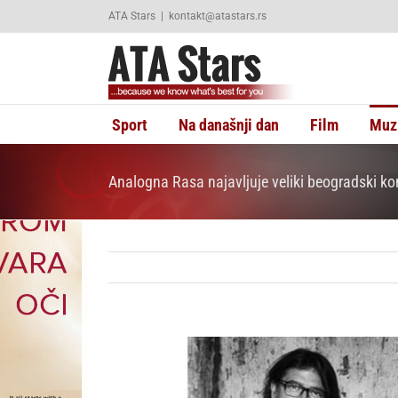
Skip
ATA Stars
|
kontakt@atastars.rs
to
content
Sport
Na današnji dan
Film
Muz
Analogna Rasa najavljuje veliki beogradski k
View
Larger
Image