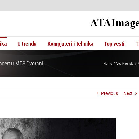
ika
U trendu
Kompjuteri i tehnika
Top vesti
T
oncert u MTS Dvorani
Home
Vesti - ostalo
Previous
Next