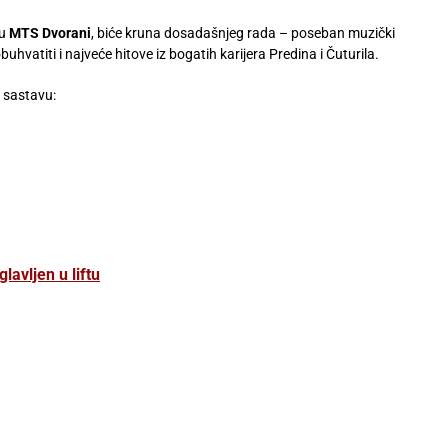
u
MTS Dvorani
, biće kruna dosadašnjeg rada – poseban muzički
hvatiti i najveće hitove iz bogatih karijera Predina i Čuturila.
 sastavu:
avljen u liftu