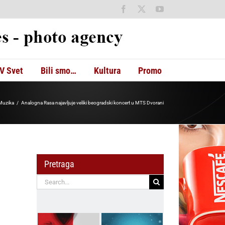
Facebook
X
YouTube
V Svet
Bili smo…
Kultura
Promo
Muzika
Analogna Rasa najavljuje veliki beogradski koncert u MTS Dvorani
Pretraga
Search
for: