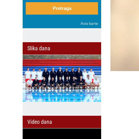
Pretraga
Avio karte
Slika dana
Video dana