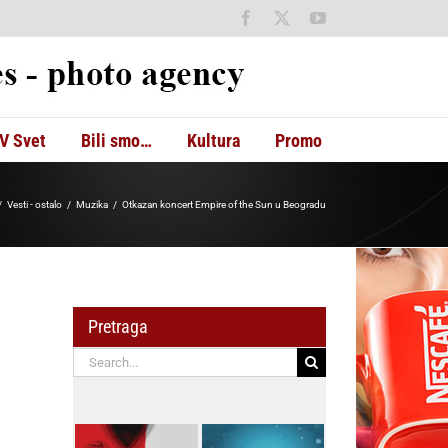
Facebook
X
YouTube
V Svet
Bili smo…
Kultura
Promo
Vesti - ostalo
Muzika
Otkazan koncert Empire of the Sun u Beogradu
Pretraga
Search
for: