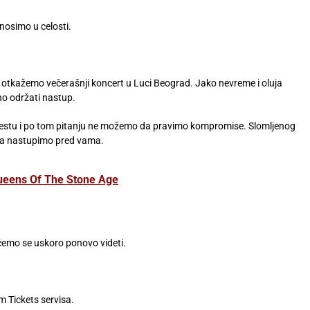
nosimo u celosti.
kažemo večerašnji koncert u Luci Beograd. Jako nevreme i oluja
no održati nastup.
stu i po tom pitanju ne možemo da pravimo kompromise. Slomljenog
da nastupimo pred vama.
Queens Of The Stone Age
ćemo se uskoro ponovo videti.
m Tickets servisa.