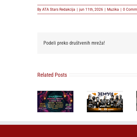
By
ATA Stars Redakcija
|
jun 11th, 2026
|
Muzika
|
0 Comm
Podeli preko društvenih mreža!
Related Posts
Sakis Rouvas
ZEMUN
prvi put pred
FEST: JOŠ
beogradskom
SAMO SUTRA
Silente
publikom,
50 ODSTO
objavio novi
grčka pop
POPUSTA:
singl “Prije ili
ikona stiže
Obezbedite
kasnije”
na Dragi
Early Bird
Bravo
ulaznice po
festival 22.
najpovoljnijoj
avgusta
ceni!