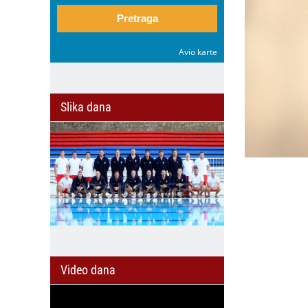
Pretraga
Avio karte
Slika dana
Video dana