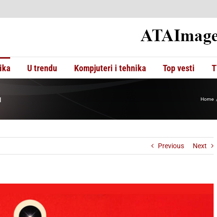
ika
U trendu
Kompjuteri i tehnika
Top vesti
T
u
Home
Previous
Next