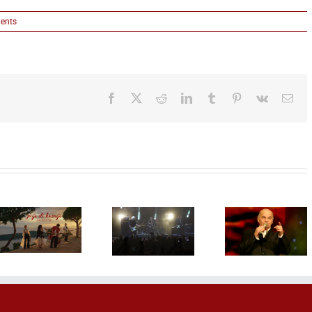
ents
Facebook
X
Reddit
LinkedIn
Tumblr
Pinterest
Vk
Ema
Atomsko
Sakis Rou
sklonište
prvi put p
stiže na
beograds
Stadion
Bezvremenski
publiko
Tašmajdan –
Zvonko
grčka p
legende
Bogdan 21.
ikona st
regionalnog
oktobra u
na Drag
roka
Sava Centru
Bravo
nastupaju
festival 
11.
avgust