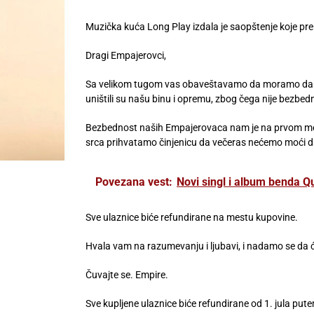
Muzička kuća Long Play izdala je saopštenje koje pre
Dragi Empajerovci,
Sa velikom tugom vas obaveštavamo da moramo da ot
uništili su našu binu i opremu, zbog čega nije bezbed
Bezbednost naših Empajerovaca nam je na prvom me
srca prihvatamo činjenicu da večeras nećemo moći 
Povezana vest:
Novi singl i album benda 
Sve ulaznice biće refundirane na mestu kupovine.
Hvala vam na razumevanju i ljubavi, i nadamo se da 
Čuvajte se. Empire.
Sve kupljene ulaznice biće refundirane od 1. jula pute