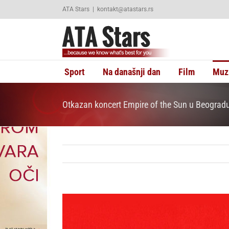
Skip
ATA Stars
|
kontakt@atastars.rs
to
content
Sport
Na današnji dan
Film
Muz
Otkazan koncert Empire of the Sun u Beograd
View
Larger
Image