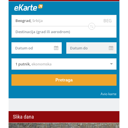
BEG
Beograd
,
Srbija
Destinacija (grad ili aerodrom)
Datum od
Datum do
1 putnik
,
ekonomska
Pretraga
Avio karte
Slika dana