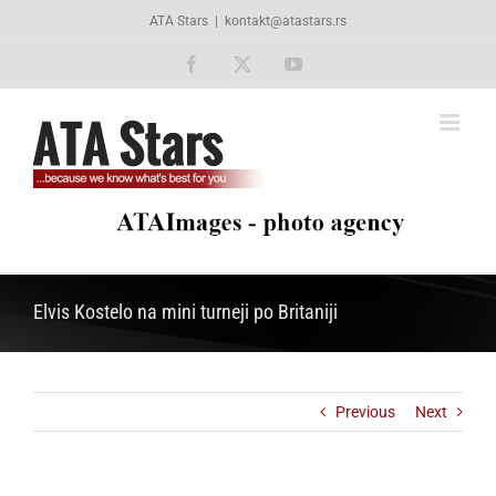
Skip
ATA Stars
|
kontakt@atastars.rs
to
content
Facebook
X
YouTube
Elvis Kostelo na mini turneji po Britaniji
Previous
Next