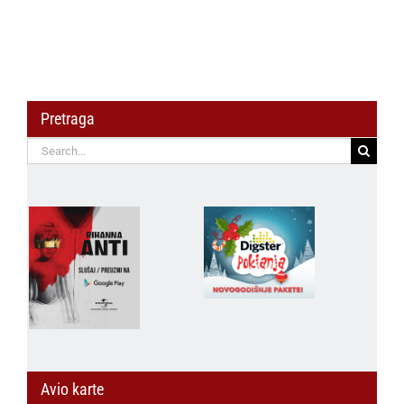
avgusta
Pretraga
Search
for:
Avio karte