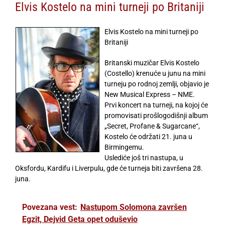
Elvis Kostelo na mini turneji po Britaniji
Elvis Kostelo na mini turneji po
Britaniji
Britanski muzičar Elvis Kostelo
(Costello) krenuće u junu na mini
turneju po rodnoj zemlji, objavio je
New Musical Express – NME.
Prvi koncert na turneji, na kojoj će
promovisati prošlogodišnji album
„Secret, Profane & Sugarcane“,
Kostelo će održati 21. juna u
Birmingemu.
Uslediće još tri nastupa, u
Oksfordu, Kardifu i Liverpulu, gde će turneja biti završena 28.
juna.
Povezana vest:
Nastupom Solomona završen
Egzit, Dejvid Geta opet oduševio