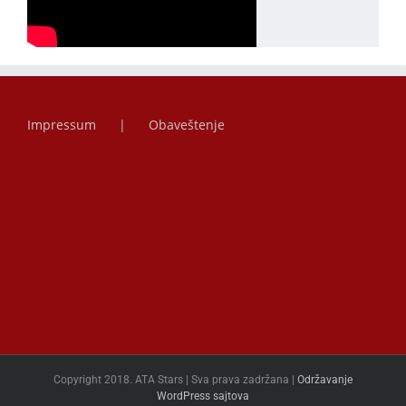
Impressum
Obaveštenje
Copyright 2018. ATA Stars | Sva prava zadržana |
Održavanje
WordPress sajtova