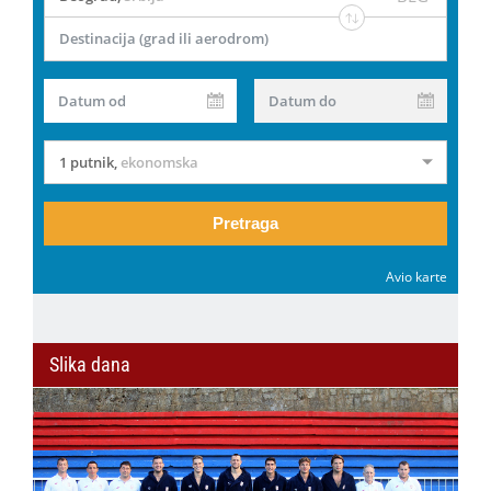
Destinacija (grad ili aerodrom)
Datum od
Datum do
1 putnik
,
ekonomska
Pretraga
Avio karte
Slika dana