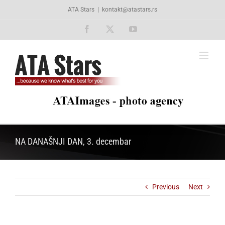
Skip
ATA Stars
|
kontakt@atastars.rs
to
content
Facebook
X
YouTube
NA DANAŠNJI DAN, 3. decembar
Previous
Next