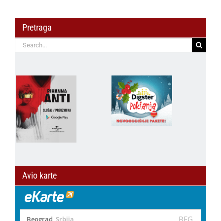
Pretraga
Search
for:
Avio karte
BEG
Beograd
,
Srbija