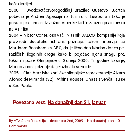
koš u karijeri.
2000 – Dvadesetčetvorogodišnji Brazilac Gustavo Kuerten
pobedio je Andrea Agassija na turniru u Lisabonu i tako je
postao prvi teniser iz Južne Amerike koji je zauzeo prvo mesto
na ATP listi.
2004 – Victor Conte, osnivač i vlasnik BALCO, kompanije koja
proizvodi dodatake ishrani, priznaje, tokom intervju sa
Martinom Bashirom za ABC, da je lično dao Marion Jones pet
različitih ilegalnih droga kako bi pojačao njenu snagu pre,
tokom i posle Olimpijade u Sidneju 2000. Tri godine kasnije,
Marion Jones priznaje da je uzimala steroide.
2005 – Član brazilske konjičke olimpijske reprezentacije Alvaro
Afonso de Miranda (32) i Athina Roussel Onassis venčali su se
u Sao Paulo.
Povezana vest:
Na današnji dan 21. januar
By
ATA Stars Redakcija
|
decembar 2nd, 2009
|
Na današnji dan
|
0
Comments