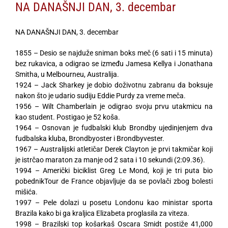
NA DANAŠNJI DAN, 3. decembar
NA DANAŠNJI DAN, 3. decembar
1855 – Desio se najduže sniman boks meč (6 sati i 15 minuta)
bez rukavica, a odigrao se između Jamesa Kellya i Jonathana
Smitha, u Melbourneu, Australija.
1924 – Jack Sharkey je dobio doživotnu zabranu da boksuje
nakon što je udario sudiju Eddie Purdy za vreme meča.
1956 – Wilt Chamberlain je odigrao svoju prvu utakmicu na
kao student. Postigao je 52 koša.
1964 – Osnovan je fudbalski klub Brondby ujedinjenjem dva
fudbalska kluba, Brondbyoster i Brondbyvester.
1967 – Australijski atletičar Derek Clayton je prvi takmičar koji
je istrčao maraton za manje od 2 sata i 10 sekundi (2:09.36).
1994 – Američki biciklist Greg Le Mond, koji je tri puta bio
pobednikTour de France objavljuje da se povlači zbog bolesti
mišića.
1997 – Pele dolazi u posetu Londonu kao ministar sporta
Brazila kako bi ga kraljica Elizabeta proglasila za viteza.
1998 – Brazilski top košarkaš Oscara Smidt postiže 41,000