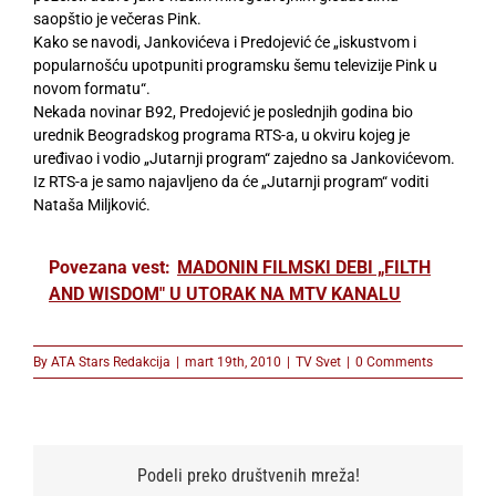
saopštio je večeras Pink.
Kako se navodi, Jankovićeva i Predojević će „iskustvom i
popularnošću upotpuniti programsku šemu televizije Pink u
novom formatu“.
Nekada novinar B92, Predojević je poslednjih godina bio
urednik Beogradskog programa RTS-a, u okviru kojeg je
uređivao i vodio „Jutarnji program“ zajedno sa Jankovićevom.
Iz RTS-a je samo najavljeno da će „Jutarnji program“ voditi
Nataša Miljković.
Povezana vest:
MADONIN FILMSKI DEBI „FILTH
AND WISDOM" U UTORAK NA MTV KANALU
By
ATA Stars Redakcija
|
mart 19th, 2010
|
TV Svet
|
0 Comments
Podeli preko društvenih mreža!