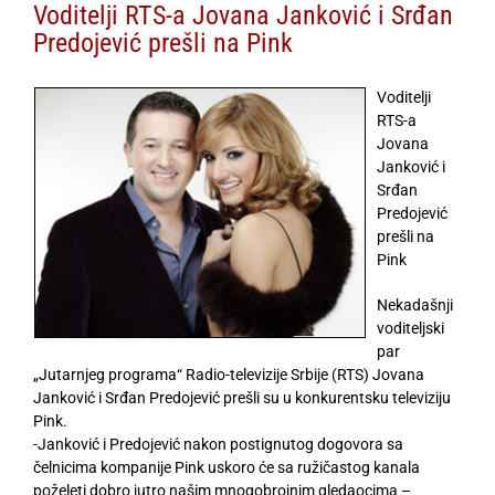
Voditelji RTS-a Jovana Janković i Srđan
Predojević prešli na Pink
Voditelji
RTS-a
Jovana
Janković i
Srđan
Predojević
prešli na
Pink
Nekadašnji
voditeljski
par
„Jutarnjeg programa“ Radio-televizije Srbije (RTS) Jovana
Janković i Srđan Predojević prešli su u konkurentsku televiziju
Pink.
-Janković i Predojević nakon postignutog dogovora sa
čelnicima kompanije Pink uskoro će sa ružičastog kanala
poželeti dobro jutro našim mnogobrojnim gledaocima –