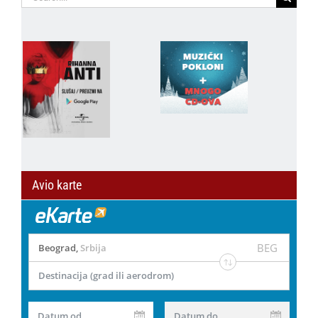
for:
Avio karte
BEG
Beograd
,
Srbija
Destinacija (grad ili aerodrom)
Datum od
Datum do