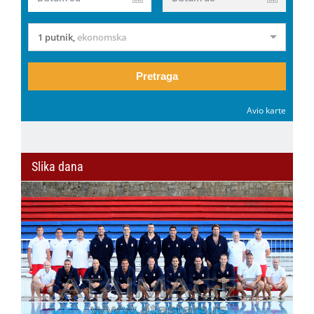
1 putnik
,
ekonomska
Pretraga
Avio karte
Slika dana