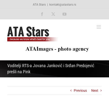
Skip
ATA Stars
|
kontakt@atastars.rs
to
content
Facebook
X
YouTube
Voditelji RTS-a Jovana Janković i Srđan Predojević
prešli na Pink
Previous
Next