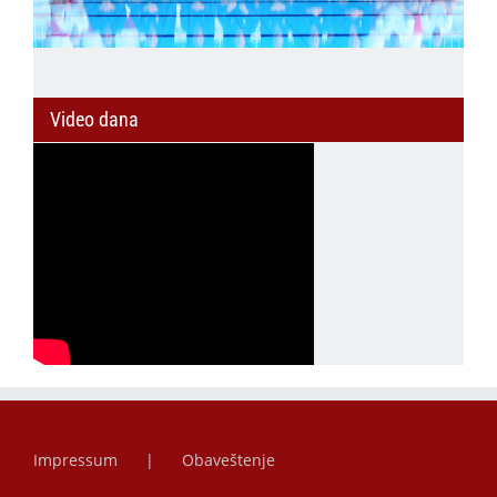
Video dana
Impressum
Obaveštenje