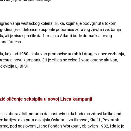
ugrađivanja veštačkog kolena i kuka, kojima je podvgrnuta tokom
 godina, jesu delimično usporile pobornicu zdravog života i vežbanja
u, ali je nisu sprečile da 1. maja u Atlanti bude domaćica prvog
ana fitnesa.
a, koja od 1980-ih aktivno promoviše aerobik i druge vidove vežbanja,
renula novu kampanju čiji je cilj da se celog života ostane aktivan,
elevizija Ej-Bi-Si.
ić oličenje seksipila u novoj Lisca kampanji
alo u zaborav. Mi moramo da nastavimo da budemo zdravi koliko god
m karijere dva puta osvajala Oskara – za filmove „Klut“ i „Povratak
orme, pod naslovom „Jane Fonda’s Workout“, objavljen 1982, i dalje je