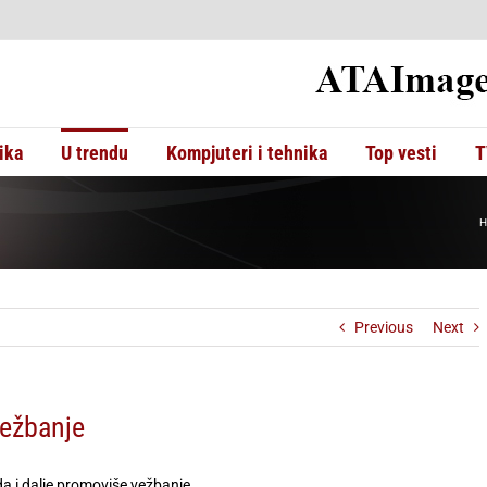
ika
U trendu
Kompjuteri i tehnika
Top vesti
T
H
Previous
Next
vežbanje
a i dalje promoviše vežbanje