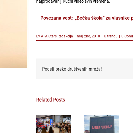
najprodavaniji kućni video svih vremena.
Povezana vest:
„Bečka škola“ za vlasnike 
By
ATA Stars Redakcija
|
maj 2nd, 2010
|
U trendu
|
0 Com
Podeli preko društvenih mreža!
Lilly Drogerie
Related Posts
proslavile
10. online
„Ljubav
rođendan,
pobeđuje” –
uručile
poruka koja
automobil
zbunjuje