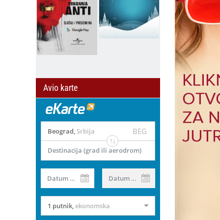
Avio karte
BEG
Beograd
,
Srbija
Destinacija (grad ili aerodrom)
Datum od
Datum do
1 putnik
,
ekonomska