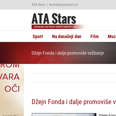
Skip
ATA Stars
|
kontakt@atastars.rs
to
content
Sport
Na današnji dan
Film
Muz
Džejn Fonda i dalje promoviše vežbanje
Džejn Fonda i dalje promoviše 
Džejn Fond