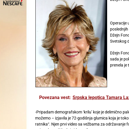
Operacije 
poslednjih
Džejn Fond
Svetskog d
Džejn Fond
sada je pok
prenela je t
Povezana vest:
Srpska lepotica Tamara Laz
-Pripadam demografskom ‘krilu’ koje je delimično p
možemo – izjavila je 72-godišnja glumica koja je toko
ratnika“. Njen prvi video sa vežbama za održavanje f