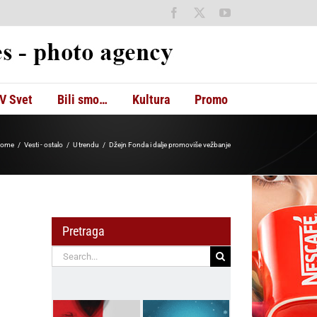
Facebook
X
YouTube
V Svet
Bili smo…
Kultura
Promo
ome
Vesti - ostalo
U trendu
Džejn Fonda i dalje promoviše vežbanje
Pretraga
Search
for: