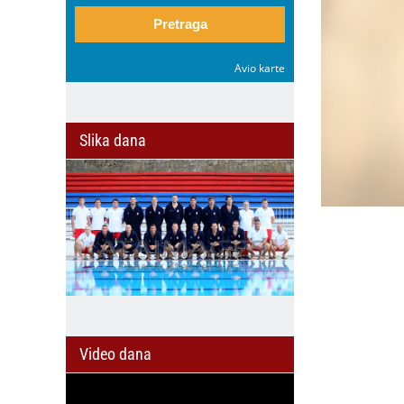
Pretraga
Avio karte
Slika dana
Video dana