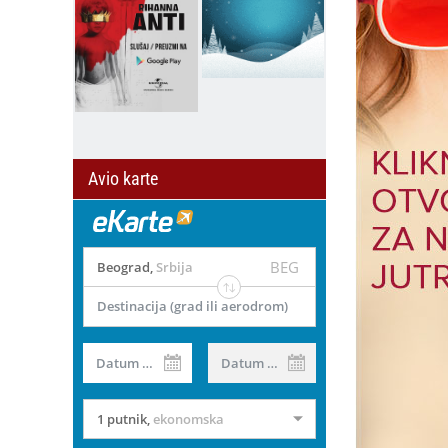
Avio karte
BEG
Beograd
,
Srbija
Destinacija (grad ili aerodrom)
il
Datum od
Datum do
1 putnik
,
ekonomska