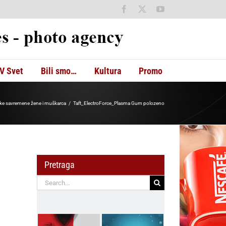
Facebook
X
YouTube
V Svet
Bili smo…
Kultura
Promo
ke savremene žene i muškarca
Taft_ElectroForce_Plasma Gum polozeno
Pretraga
Search
for: