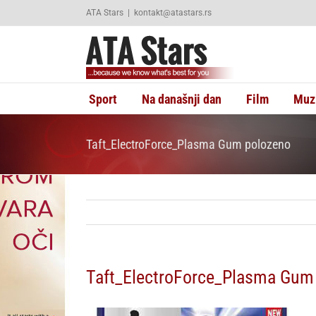
Skip
ATA Stars
|
kontakt@atastars.rs
to
content
Sport
Na današnji dan
Film
Muz
Taft_ElectroForce_Plasma Gum polozeno
Taft_ElectroForce_Plasma Gum