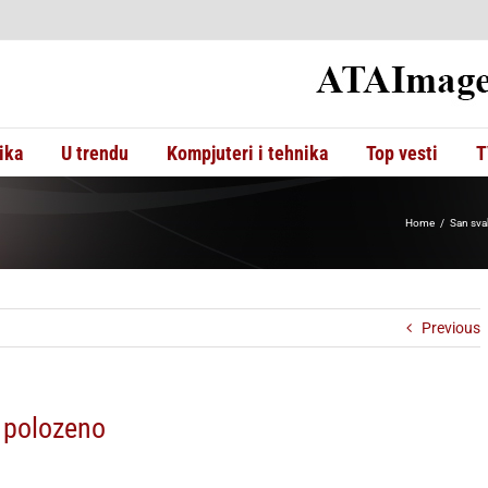
ika
U trendu
Kompjuteri i tehnika
Top vesti
T
Home
San sva
Previous
 polozeno