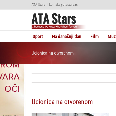
Skip
ATA Stars
|
kontakt@atastars.rs
to
content
Sport
Na današnji dan
Film
Muz
Ucionica na otvorenom
Ucionica na otvorenom