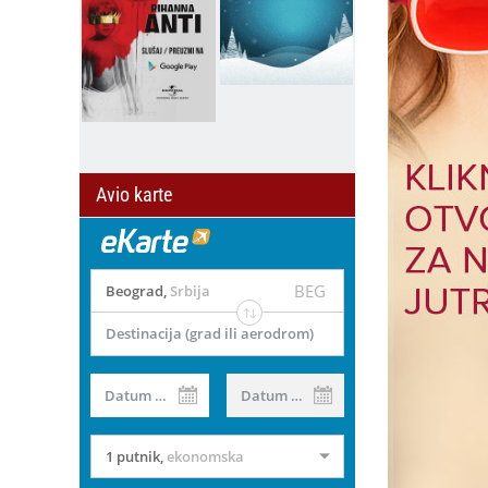
Avio karte
BEG
Beograd
,
Srbija
Destinacija (grad ili aerodrom)
il
Datum od
Datum do
1 putnik
,
ekonomska