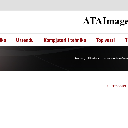
ika
U trendu
Kompjuteri i tehnika
Top vesti
T
Home
Učionica na otvorenom i uređeno 
Previous