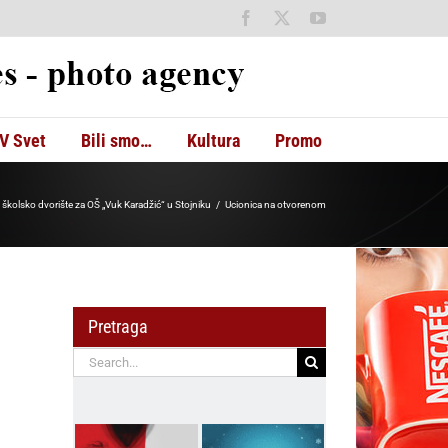
Facebook
X
YouTube
V Svet
Bili smo…
Kultura
Promo
školsko dvorište za OŠ „Vuk Karadžić“ u Stojniku
Ucionica na otvorenom
Pretraga
Search
for: