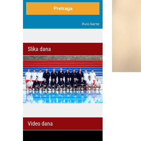
Pretraga
Avio karte
Slika dana
Video dana