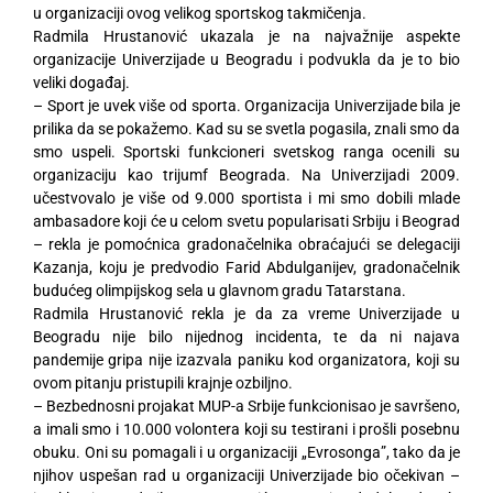
u organizaciji ovog velikog sportskog takmičenja.
Radmila Hrustanović ukazala je na najvažnije aspekte
organizacije Univerzijade u Beogradu i podvukla da je to bio
veliki događaj.
– Sport je uvek više od sporta. Organizacija Univerzijade bila je
prilika da se pokažemo. Kad su se svetla pogasila, znali smo da
smo uspeli. Sportski funkcioneri svetskog ranga ocenili su
organizaciju kao trijumf Beograda. Na Univerzijadi 2009.
učestvovalo je više od 9.000 sportista i mi smo dobili mlade
ambasadore koji će u celom svetu popularisati Srbiju i Beograd
– rekla je pomoćnica gradonačelnika obraćajući se delegaciji
Kazanja, koju je predvodio Farid Abdulganijev, gradonačelnik
budućeg olimpijskog sela u glavnom gradu Tatarstana.
Radmila Hrustanović rekla je da za vreme Univerzijade u
Beogradu nije bilo nijednog incidenta, te da ni najava
pandemije gripa nije izazvala paniku kod organizatora, koji su
ovom pitanju pristupili krajnje ozbiljno.
– Bezbednosni projakat MUP-a Srbije funkcionisao je savršeno,
a imali smo i 10.000 volontera koji su testirani i prošli posebnu
obuku. Oni su pomagali i u organizaciji „Evrosonga”, tako da je
njihov uspešan rad u organizaciji Univerzijade bio očekivan –