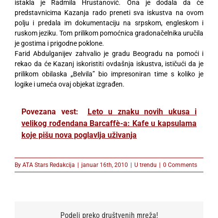
istakla je Radmila Hrustanović. Ona je dodala da će
predstavnicima Kazanja rado preneti sva iskustva na ovom
polju i predala im dokumentaciju na srpskom, engleskom i
ruskom jeziku. Tom prilikom pomoćnica gradonačelnika uručila
je gostima i prigodne poklone.
Farid Abdulganijev zahvalio je gradu Beogradu na pomoći i
rekao da će Kazanj iskoristiti ovdašnja iskustva, ističući da je
prilikom obilaska „Belvila” bio impresoniran time s koliko je
logike i umeća ovaj objekat izgrađen.
Povezana vest:
Leto u znaku novih ukusa i
velikog rođendana Barcaffè-a: Kafe u kapsulama
koje pišu nova poglavlja uživanja
By
ATA Stars Redakcija
|
januar 16th, 2010
|
U trendu
|
0 Comments
Podeli preko društvenih mreža!