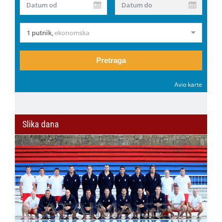
Datum od
Datum do
1 putnik
,
ekonomska
Pretraga
Avio karte
Slika dana