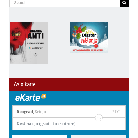
Search
for:
Avio karte
BEG
Beograd
,
Srbija
Destinacija (grad ili aerodrom)