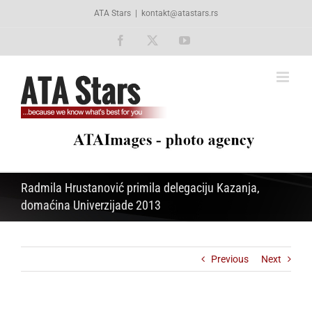
Skip
ATA Stars
|
kontakt@atastars.rs
to
content
Facebook
X
YouTube
Radmila Hrustanović primila delegaciju Kazanja,
domaćina Univerzijade 2013
Previous
Next