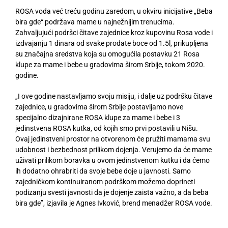
ROSA voda već treću godinu zaredom, u okviru inicijative „Beba
bira gde“ podržava mame u najnežnijim trenucima.
Zahvaljujući podršci čitave zajednice kroz kupovinu Rosa vode i
izdvajanju 1 dinara od svake prodate boce od 1.5l, prikupljena
su značajna sredstva koja su omogućila postavku 21 Rosa
klupe za mame i bebe u gradovima širom Srbije, tokom 2020.
godine.
„I ove godine nastavljamo svoju misiju, i dalje uz podršku čitave
zajednice, u gradovima širom Srbije postavljamo nove
specijalno dizajnirane ROSA klupe za mame i bebe i 3
jedinstvena ROSA kutka, od kojih smo prvi postavili u Nišu.
Ovaj jedinstveni prostor na otvorenom će pružiti mamama svu
udobnost i bezbednost prilikom dojenja. Verujemo da će mame
uživati prilikom boravka u ovom jedinstvenom kutku i da ćemo
ih dodatno ohrabriti da svoje bebe doje u javnosti. Samo
zajedničkom kontinuiranom podrškom možemo doprineti
podizanju svesti javnosti da je dojenje zaista važno, a da beba
bira gde”, izjavila je Agnes Ivković, brend menadžer ROSA vode.