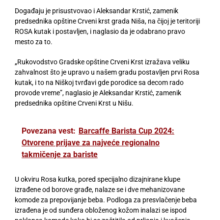
Događaju je prisustvovao i Aleksandar Krstić, zamenik
predsednika opštine Crveni krst grada Niša, na čijoj je teritoriji
ROSA kutak i postavljen, i naglasio da je odabrano pravo
mesto za to.
„Rukovodstvo Gradske opštine Crveni Krst izražava veliku
zahvalnost što je upravo u našem gradu postavljen prvi Rosa
kutak, i to na Niškoj tvrđavi gde porodice sa decom rado
provode vreme”, naglasio je Aleksandar Krstić, zamenik
predsednika opštine Crveni Krst u Nišu.
Povezana vest:
Barcaffe Barista Cup 2024:
Otvorene prijave za najveće regionalno
takmičenje za bariste
U okviru Rosa kutka, pored specijalno dizajnirane klupe
izrađene od borove građe, nalaze se i dve mehanizovane
komode za prepovijanje beba. Podloga za presvlačenje beba
izrađena je od sunđera obloženog kožom inalazi se ispod