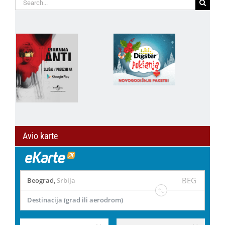
Search
for:
Avio karte
BEG
Beograd
,
Srbija
Destinacija (grad ili aerodrom)