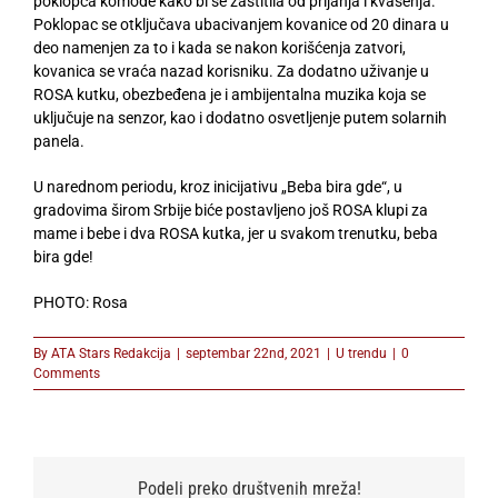
poklopca komode kako bi se zaštitila od prljanja i kvašenja.
Poklopac se otključava ubacivanjem kovanice od 20 dinara u
deo namenjen za to i kada se nakon korišćenja zatvori,
kovanica se vraća nazad korisniku. Za dodatno uživanje u
ROSA kutku, obezbeđena je i ambijentalna muzika koja se
uključuje na senzor, kao i dodatno osvetljenje putem solarnih
panela.
U narednom periodu, kroz inicijativu „Beba bira gde“, u
gradovima širom Srbije biće postavljeno još ROSA klupi za
mame i bebe i dva ROSA kutka, jer u svakom trenutku, beba
bira gde!
PHOTO: Rosa
By
ATA Stars Redakcija
|
septembar 22nd, 2021
|
U trendu
|
0
Comments
Podeli preko društvenih mreža!