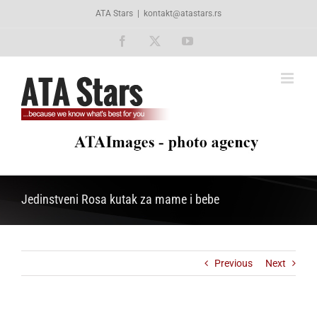
Skip
ATA Stars
|
kontakt@atastars.rs
to
content
Facebook
X
YouTube
Jedinstveni Rosa kutak za mame i bebe
Previous
Next