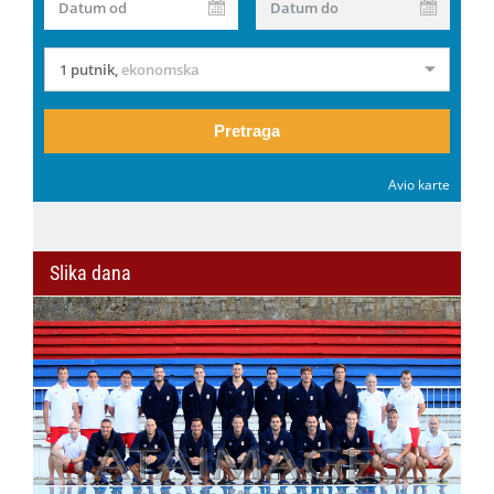
Datum od
Datum do
1 putnik
,
ekonomska
Pretraga
Avio karte
Slika dana