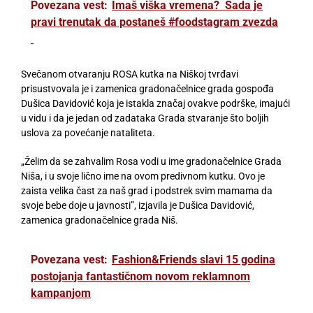
Povezana vest:
Imaš viška vremena? Sada je
pravi trenutak da postaneš #foodstagram zvezda
Svečanom otvaranju ROSA kutka na Niškoj tvrđavi
prisustvovala je i zamenica gradonačelnice grada gospođa
Dušica Davidović koja je istakla značaj ovakve podrške, imajući
u vidu i da je jedan od zadataka Grada stvaranje što boljih
uslova za povećanje nataliteta.
„Želim da se zahvalim Rosa vodi u ime gradonačelnice Grada
Niša, i u svoje lično ime na ovom predivnom kutku. Ovo je
zaista velika čast za naš grad i podstrek svim mamama da
svoje bebe doje u javnosti”, izjavila je Dušica Davidović,
zamenica gradonačelnice grada Niš.
Povezana vest:
Fashion&Friends slavi 15 godina
postojanja fantastičnom novom reklamnom
kampanjom