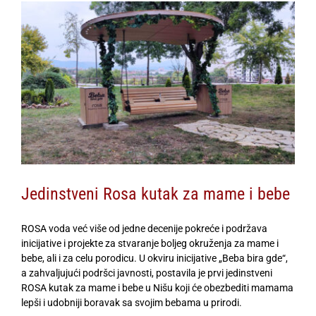
View
Larger
Image
Jedinstveni Rosa kutak za mame i bebe
ROSA voda već više od jedne decenije pokreće i podržava
inicijative i projekte za stvaranje boljeg okruženja za mame i
bebe, ali i za celu porodicu. U okviru inicijative „Beba bira gde“,
a zahvaljujući podršci javnosti, postavila je prvi jedinstveni
ROSA kutak za mame i bebe u Nišu koji će obezbediti mamama
lepši i udobniji boravak sa svojim bebama u prirodi.