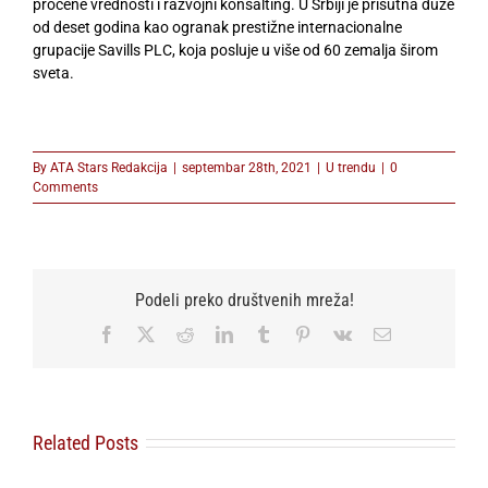
procene vrednosti i razvojni konsalting. U Srbiji je prisutna duže
od deset godina kao ogranak prestižne internacionalne
grupacije Savills PLC, koja posluje u više od 60 zemalja širom
sveta.
By
ATA Stars Redakcija
|
septembar 28th, 2021
|
U trendu
|
0
Comments
Podeli preko društvenih mreža!
Facebook
X
Reddit
LinkedIn
Tumblr
Pinterest
Vk
Email
Related Posts