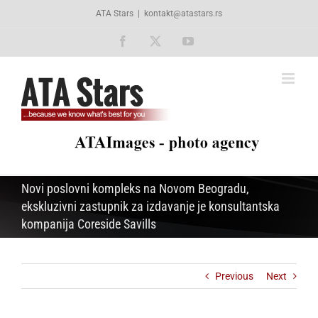
Skip
ATA Stars
|
kontakt@atastars.rs
to
content
Facebook
X
YouTube
Novi poslovni kompleks na Novom Beogradu,
ekskluzivni zastupnik za izdavanje je konsultantska
kompanija Coreside Savills
Previous
Next