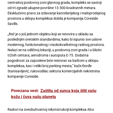
centralnoj poslovnoj zoni glavnog grada, kompleks se sastoji
od tri zgrade ukupne površine 13.500 kvadratnih metara.
Ekskluzivno pravo za izdavanje kancelarijskog i maloprodajnog
prostora u sklopu kompleksa dobila je kompanija Coreside
Savills.
„Reč je o još jednom objektu koji se renovira u skladu sa
poslednjim svetskim standardima, kako bi ispunio sve uslove
modernog, funkcionalnog i visokokvalitetnog radnog prostora.
Nalazi se na odličnoj lokaciji, u poslovnoj zoni grada i u blizini
tržnih centara, aerodroma i autoputa E-75. Dodatna
pogodnost za zaposlene biće restoran sa baštom u sklopu
kompleksa, kao i veliki broj parking mesta,” kaže Đorđe
Stanisavljević, rukovodilac sektora komercijalnih nekretnina
kompanije Coreside.
Povezana vest:
Zaštita od sunca koja štiti vašu
kožu i čuva našu planetu
Radovi na sveobuhvatnoj rekonstrukciji kompleksa Alco