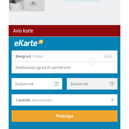
Avio karte
BEG
Beograd
,
Srbija
Destinacija (grad ili aerodrom)
Datum od
Datum do
1 putnik
,
ekonomska
Pretraga