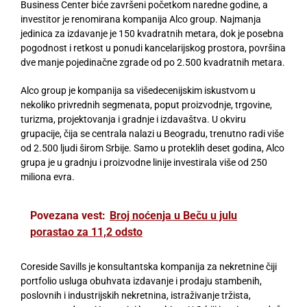
Business Center biće završeni početkom naredne godine, a
investitor je renomirana kompanija Alco group. Najmanja
jedinica za izdavanje je 150 kvadratnih metara, dok je posebna
pogodnost i retkost u ponudi kancelarijskog prostora, površina
dve manje pojedinačne zgrade od po 2.500 kvadratnih metara.
Alco group je kompanija sa višedecenijskim iskustvom u
nekoliko privrednih segmenata, poput proizvodnje, trgovine,
turizma, projektovanja i gradnje i izdavaštva. U okviru
grupacije, čija se centrala nalazi u Beogradu, trenutno radi više
od 2.500 ljudi širom Srbije. Samo u proteklih deset godina, Alco
grupa je u gradnju i proizvodne linije investirala više od 250
miliona evra.
Povezana vest:
Broj noćenja u Beču u julu
porastao za 11,2 odsto
Coreside Savills je konsultantska kompanija za nekretnine čiji
portfolio usluga obuhvata izdavanje i prodaju stambenih,
poslovnih i industrijskih nekretnina, istraživanje tržista,