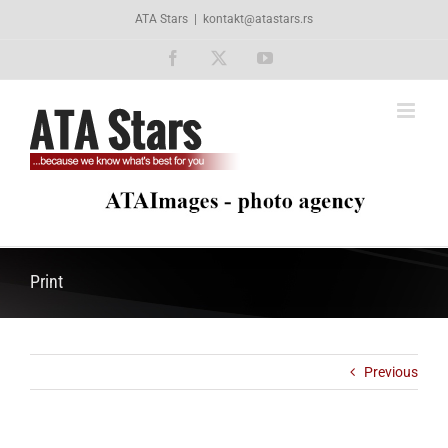
Skip
ATA Stars
|
kontakt@atastars.rs
to
content
Facebook
X
YouTube
Print
Previous