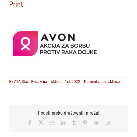
Print
na
By
ATA Stars Redakcija
|
oktobar 1st, 2022
|
Komentari su isključeni
Print
Podeli preko društvenih mreža!
Facebook
X
Reddit
LinkedIn
Tumblr
Pinterest
Vk
Email