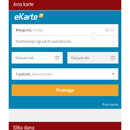
Avio karte
BEG
Beograd
,
Srbija
Destinacija (grad ili aerodrom)
Datum od
Datum do
1 putnik
,
ekonomska
Pretraga
Avio karte
Slika dana