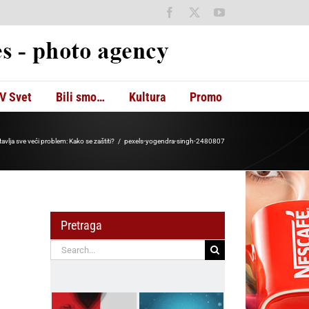
Facebook
X
YouTube
V Svet
Bili smo…
Kultura
Promo
lja sve veći problem: Kako se zaštiti?
pexels-yogendra-singh-2480807
Pretraga
Search
for: