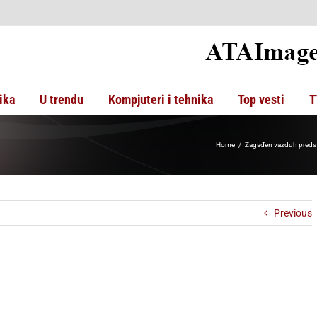
ika
U trendu
Kompjuteri i tehnika
Top vesti
T
Home
Zagađen vazduh predstav
Previous