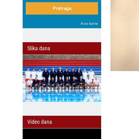
Pretraga
Avio karte
Slika dana
Video dana