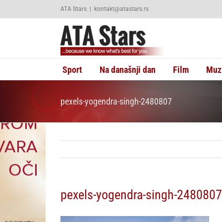
Skip
ATA Stars
|
kontakt@atastars.rs
to
content
Sport
Na današnji dan
Film
Muz
pexels-yogendra-singh-2480807
pexels-yogendra-singh-2480807