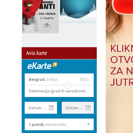
Avio karte
BEG
Beograd
,
Srbija
Destinacija (grad ili aerodrom)
il
Datum od
Datum do
1 putnik
,
ekonomska