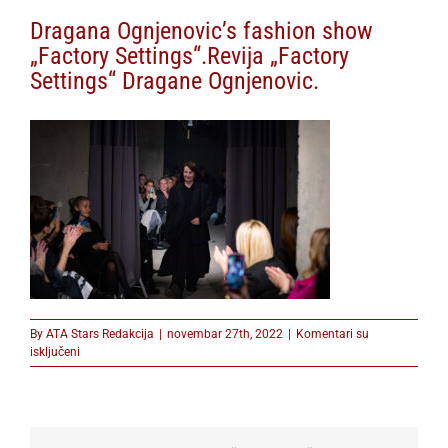
Dragana Ognjenovic’s fashion show
„Factory Settings“.Revija „Factory
Settings“ Dragane Ognjenovic.
By
ATA Stars Redakcija
|
novembar 27th, 2022
|
Komentari su
na
isključeni
Dragana
Ognjenovic’s
fashion
show
„Factory