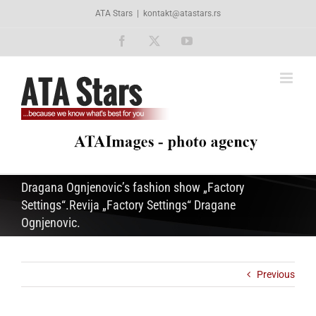
Skip
ATA Stars
|
kontakt@atastars.rs
to
content
Facebook
X
YouTube
Dragana Ognjenovic’s fashion show „Factory
Settings“.Revija „Factory Settings“ Dragane
Ognjenovic.
Previous