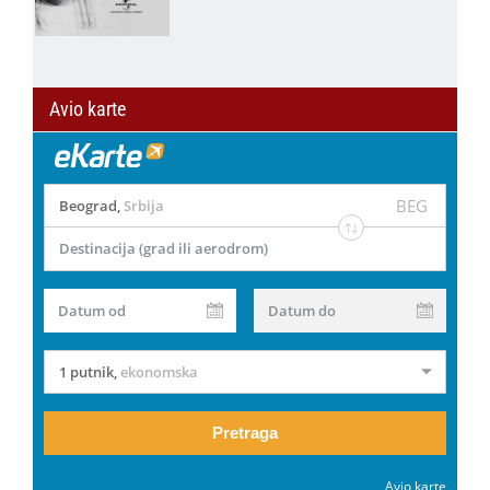
Avio karte
BEG
Beograd
,
Srbija
Destinacija (grad ili aerodrom)
Datum od
Datum do
1 putnik
,
ekonomska
Pretraga
Avio karte