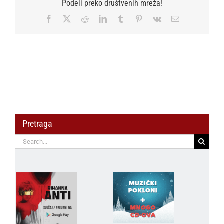
Podeli preko društvenih mreža!
Settings“.Revija
„Factory
Facebook
X
Reddit
LinkedIn
Tumblr
Pinterest
Vk
Email
Settings“
Dragane
Ognjenovic.
Pretraga
Search
for: