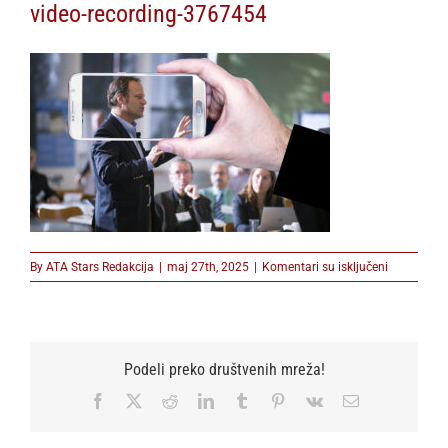
video-recording-3767454
na
By
ATA Stars Redakcija
|
maj 27th, 2025
|
Komentari su isključeni
video-
recording-
3767454
Podeli preko društvenih mreža!
Facebook
X
Reddit
LinkedIn
Tumblr
Pinterest
Vk
Email