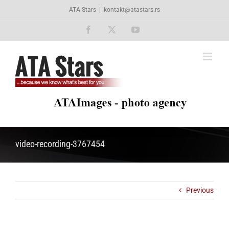
Skip
ATA Stars
|
kontakt@atastars.rs
to
content
Facebook
X
YouTube
video-recording-3767454
Previous