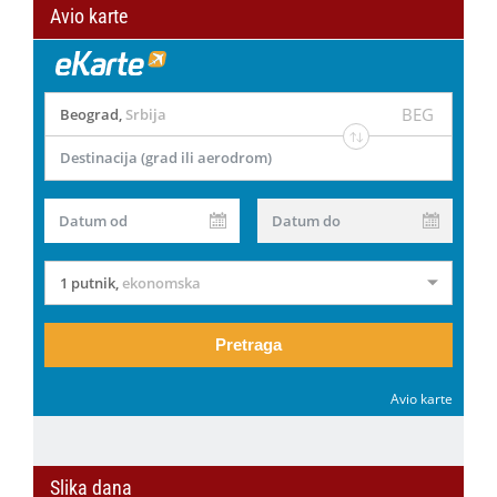
Avio karte
BEG
Beograd
,
Srbija
Destinacija (grad ili aerodrom)
Datum od
Datum do
1 putnik
,
ekonomska
Pretraga
Avio karte
Slika dana