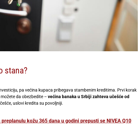
do stana?
vesticiju, pa većina kupaca pribegava stambenim kreditima. Prvi korak
je možete da obezbedite –
većina banaka u Srbiji zahteva učešće od
učešće, uslovi kredita su povoljniji.
no preplanulu kožu 365 dana u godini prepusti se NIVEA Q10