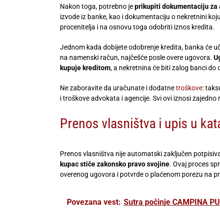
Nakon toga, potrebno je
prikupiti dokumentaciju za 
izvode iz banke, kao i dokumentaciju o nekretnini koj
procenitelja i na osnovu toga odobriti iznos kredita.
Jednom kada dobijete odobrenje kredita, banka će 
na namenski račun, najčešće posle overe ugovora.
Ug
kupuje kreditom
, a nekretnina će biti zalog banci do
Ne zaboravite da uračunate i dodatne
troškove
: tak
i troškove advokata i agencije. Svi ovi iznosi zajedno
Prenos vlasništva i upis u kat
Prenos vlasništva nije automatski zaključen potpis
kupac stiče zakonsko pravo svojine
. Ovaj proces s
overenog ugovora i potvrde o plaćenom porezu na pr
Povezana vest:
Sutra počinje CAMPINA P