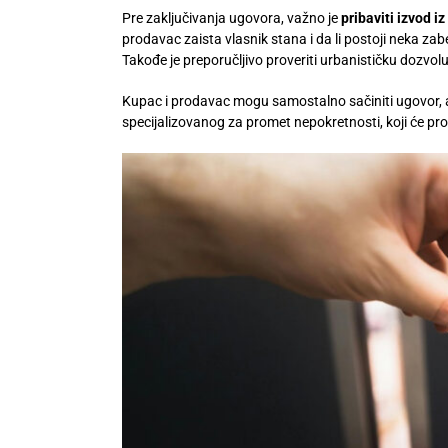
Pre zaključivanja ugovora, važno je
pribaviti izvod i
prodavac zaista vlasnik stana i da li postoji neka zabe
Takođe je preporučljivo proveriti urbanističku dozvo
Kupac i prodavac mogu samostalno sačiniti ugovor, al
specijalizovanog za promet nepokretnosti, koji će prov