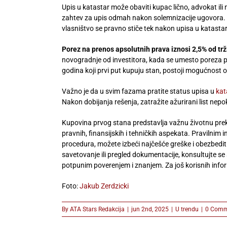
Upis u katastar može obaviti kupac lično, advokat ili
zahtev za upis odmah nakon solemnizacije ugovora. 
vlasništvo se pravno stiče tek nakon upisa u katastar
Porez na prenos apsolutnih prava iznosi 2,5% od trž
novogradnje od investitora, kada se umesto poreza 
godina koji prvi put kupuju stan, postoji mogućnost 
Važno je da u svim fazama pratite status upisa u
kat
Nakon dobijanja rešenja, zatražite ažurirani list nep
Kupovina prvog stana predstavlja važnu životnu prek
pravnih, finansijskih i tehničkih aspekata. Praviln
procedura, možete izbeći najčešće greške i obezbedi
savetovanje ili pregled dokumentacije, konsultujte se
potpunim poverenjem i znanjem. Za još korisnih info
Foto:
Jakub Zerdzicki
By
ATA Stars Redakcija
|
jun 2nd, 2025
|
U trendu
|
0 Comm