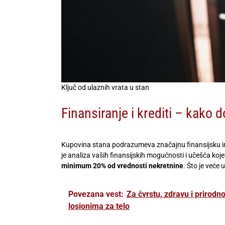
Ključ od ulaznih vrata u stan
Finansiranje i krediti – kako 
Kupovina stana podrazumeva značajnu finansijsku in
je analiza vaših finansijskih mogućnosti i učešća ko
minimum 20% od vrednosti nekretnine
. Što je veće 
Povezana vest:
Za čvrstu, zdravu i prirod
losionima za telo