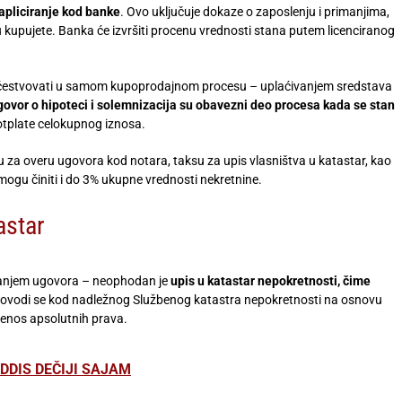
apliciranje kod banke
. Ovo uključuje dokaze o zaposlenju i primanjima,
u kupujete. Banka će izvršiti procenu vrednosti stana putem licenciranog
učestvovati u samom kupoprodajnom procesu – uplaćivanjem sredstava
ovor o hipoteci i solemnizacija su obavezni deo procesa kada se stan
 otplate celokupnog iznosa.
su za overu ugovora kod notara, taksu za upis vlasništva u katastar, kao
 mogu činiti i do 3% ukupne vrednosti nekretnine.
astar
ivanjem ugovora – neophodan je
upis u katastar nepokretnosti, čime
provodi se kod nadležnog Službenog katastra nepokretnosti na osnovu
enos apsolutnih prava.
UDDIS DEČIJI SAJAM