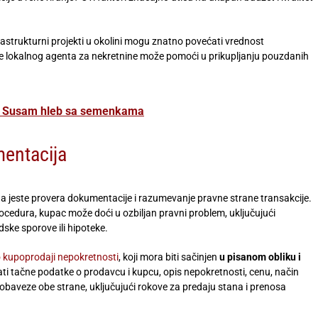
astrukturni projekti u okolini mogu znatno povećati vrednost
nje lokalnog agenta za nekretnine može pomoći u prikupljanju pouzdanih
no Susam hleb sa semenkama
mentacija
a jeste provera dokumentacije i razumevanje pravne strane transakcije.
cedura, kupac može doći u ozbiljan pravni problem, uključujući
dske sporove ili hipoteke.
 kupoprodaji nepokretnosti
, koji mora biti sačinjen
u pisanom obliku i
i tačne podatke o prodavcu i kupcu, opis nepokretnosti, cenu, način
 obaveze obe strane, uključujući rokove za predaju stana i prenosa