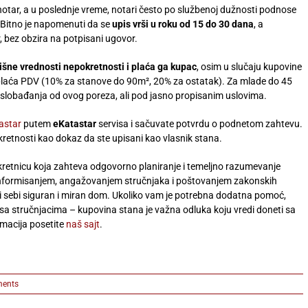
 notar, a u poslednje vreme, notari često po službenoj dužnosti podnose
Bitno je napomenuti da se
upis vrši u roku od 15 do 30 dana
, a
, bez obzira na potpisani ugovor.
išne vrednosti nepokretnosti i plaća ga kupac
, osim u slučaju kupovine
plaća PDV (10% za stanove do 90m², 20% za ostatak). Za mlade do 45
oslobađanja od ovog poreza, ali pod jasno propisanim uslovima.
astar
putem
eKatastar
servisa i sačuvate potvrdu o podnetom zahtevu.
okretnosti kao dokaz da ste upisani kao vlasnik stana.
retnicu koja zahteva odgovorno planiranje i temeljno razumevanje
im informisanjem, angažovanjem stručnjaka i poštovanjem zakonskih
ti sebi siguran i miran dom. Ukoliko vam je potrebna dodatna pomoć,
 sa stručnjacima – kupovina stana je važna odluka koju vredi doneti sa
rmacija posetite
naš sajt
.
ents