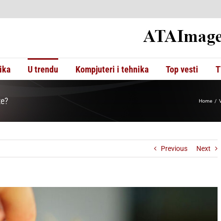
ika
U trendu
Kompjuteri i tehnika
Top vesti
T
te?
Home
V
Previous
Next