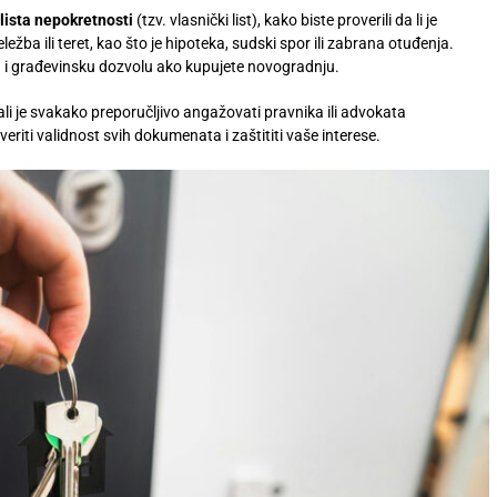
z lista nepokretnosti
(tzv. vlasnički list), kako biste proverili da li je
ležba ili teret, kao što je hipoteka, sudski spor ili zabrana otuđenja.
lu i građevinsku dozvolu ako kupujete novogradnju.
i je svakako preporučljivo angažovati pravnika ili advokata
eriti validnost svih dokumenata i zaštititi vaše interese.