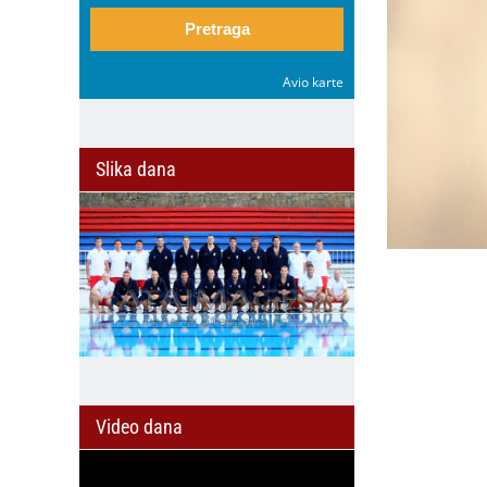
Pretraga
Avio karte
Slika dana
Video dana