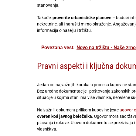
stanovanja.
Takođe,
proverite urbanističke planove
– budući infr
nekretnine, ali i narušiti mirno okruženje. Angažova
informacija o naselju i tržištu.
Povezana vest:
Novo na tržištu - Naše zr
Pravni aspekti i ključna doku
Jedan od najvažnijih koraka u procesu kupovine stan
Bez uredne dokumentacije i poštovanja zakonskih pro
situacije u kojima stan ima više vlasnika, nerešene su
Najvažniji dokument prilikom kupovine jeste
ugovor o
overen kod javnog beležnika
. Ugovor mora sadržavat
plaćanja i rokove. U ovom dokumentu se preciziraju i
vlasništva.