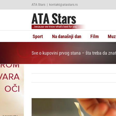
Skip
ATA Stars
|
kontakt@atastars.rs
to
content
Sport
Na današnji dan
Film
Muz
Sve o kupovini prvog stana – šta treba da zna
View
Larger
Image