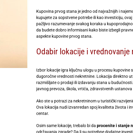
Kupovina prvog stana je jedno od najvažnijih i najemo
kupujete za sopstvene potrebe ili kao investiciju, ov
pažljivo razumevanje svakog koraka u kupoprodajnom p
da budete dobro informisani kako biste izbegli pravne
aspekte kupovine prvog stana.
Odabir lokacije i vrednovanje
Izbor lokacije igra ključnu ulogu u procesu kupovin
dugoročne vrednosti nekretnine. Lokacija direktno uti
razmišljate o prodaji ili izdavanju stana u budućnosti
javnog prevoza, škola, vrtića, zdravstvenih ustanova 
Ako ste u potrazi za nekretninom u turistički razvije
Ova lokacija nudi izvanredan spoj kvaliteta života i i
centar.
Osim same lokacije, trebalo bi da
procenite i stanje 
održavanja zgrade? Da li su potrebne dodatne investic