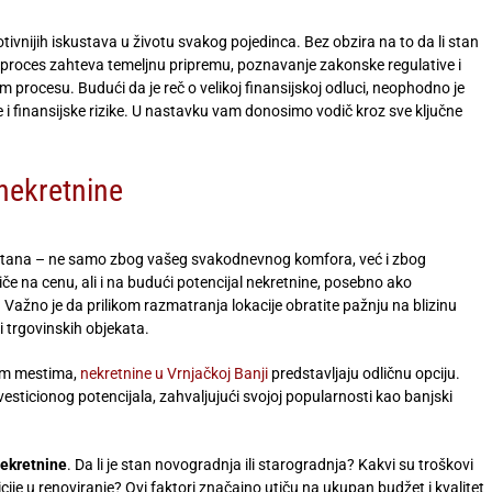
tivnijih iskustava u životu svakog pojedinca. Bez obzira na to da li stan
aj proces zahteva temeljnu pripremu, poznavanje zakonske regulative i
rocesu. Budući da je reč o velikoj finansijskoj odluci, neophodno je
 i finansijske rizike. U nastavku vam donosimo vodič kroz sve ključne
 nekretnine
e stana – ne samo zbog vašeg svakodnevnog komfora, već i zbog
če na cenu, ali i na budući potencijal nekretnine, posebno ako
. Važno je da prilikom razmatranja lokacije obratite pažnju na blizinu
i trgovinskih objekata.
nim mestima,
nekretnine u Vrnjačkoj Banji
predstavljaju odličnu opciju.
nvesticionog potencijala, zahvaljujući svojoj popularnosti kao banjski
nekretnine
. Da li je stan novogradnja ili starogradnja? Kakvi su troškovi
ije u renoviranje? Ovi faktori značajno utiču na ukupan budžet i kvalitet