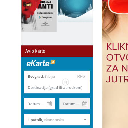
Avio karte
BEG
Beograd
,
Srbija
Destinacija (grad ili aerodrom)
Datum od
Datum do
1 putnik
,
ekonomska