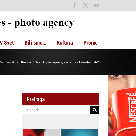
Facebook
X
YouTube
V Svet
Bili smo…
Kultura
Promo
esti - ostalo
U trendu
Sve o kupovini prvog stana – šta treba da znate?
Pretraga
Search
for: