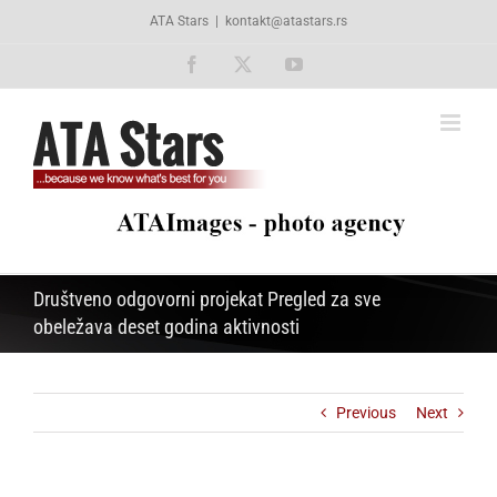
Skip
ATA Stars
|
kontakt@atastars.rs
to
content
Facebook
X
YouTube
Društveno odgovorni projekat Pregled za sve
obeležava deset godina aktivnosti
Previous
Next