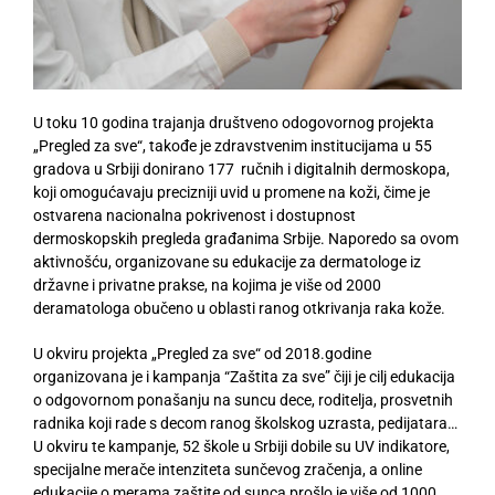
U toku 10 godina trajanja društveno odogovornog projekta
„Pregled za sve“, takođe je zdravstvenim institucijama u 55
gradova u Srbiji donirano 177 ručnih i digitalnih dermoskopa,
koji omogućavaju precizniji uvid u promene na koži, čime je
ostvarena nacionalna pokrivenost i dostupnost
dermoskopskih pregleda građanima Srbije. Naporedo sa ovom
aktivnošću, organizovane su edukacije za dermatologe iz
državne i privatne prakse, na kojima je više od 2000
deramatologa obučeno u oblasti ranog otkrivanja raka kože.
U okviru projekta „Pregled za sve“ od 2018.godine
organizovana je i kampanja “Zaštita za sve” čiji je cilj edukacija
o odgovornom ponašanju na suncu dece, roditelja, prosvetnih
radnika koji rade s decom ranog školskog uzrasta, pedijatara…
U okviru te kampanje, 52 škole u Srbiji dobile su UV indikatore,
specijalne merače intenziteta sunčevog zračenja, a online
edukacije o merama zaštite od sunca prošlo je više od 1000