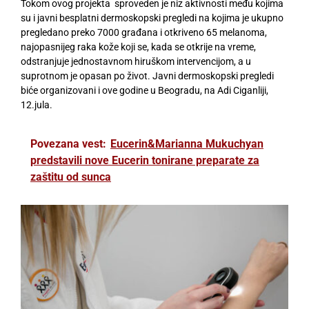
Tokom ovog projekta sproveden je niz aktivnosti među kojima
su i javni besplatni dermoskopski pregledi na kojima je ukupno
pregledano preko 7000 građana i otkriveno 65 melanoma,
najopasnijeg raka kože koji se, kada se otkrije na vreme,
odstranjuje jednostavnom hiruškom intervencijom, a u
suprotnom je opasan po život. Javni dermoskopski pregledi
biće organizovani i ove godine u Beogradu, na Adi Ciganliji,
12.jula.
Povezana vest:
Eucerin&Marianna Mukuchyan
predstavili nove Eucerin tonirane preparate za
zaštitu od sunca