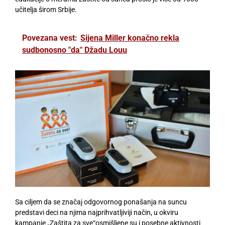
učitelja širom Srbije.
Povezana vest:
Sijena Miller konačno rekla
sudbonosno "da" Džadu Louu
Sa ciljem da se značaj odgovornog ponašanja na suncu
predstavi deci na njima najprihvatljiviji način, u okviru
kampanje „Zaštita za sve“osmišljene su i posebne aktivnosti