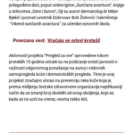
prilagođene deci, poput online igrice „Sunčane avanture“, knjige
u stihovima „Dete i Sunce“, čiji su autori dermatolog dr Milan
Bjekić i poznati umetnik Dobrosav Bob Živković i takmičenja
“Vikend sunčanih avantura” za učenike osnovnih škola.
Povezana vest:
Vraćaju se orlovi krstaši!
Aktivnosti projekta “Pregled za sve” sprovedene tokom
proteklih 10 godina uticale su na podizanje svesti javnosti o
važnosti odgovornog ponašanja na suncu i redovnih
samopregleda kože i dermatoloških pregleda. Time je ovaj
projekat značajno uticao na prevenciju raka kože koja je,
prema mišljenju Svetske zdravstvene organizacije najefikasniji
način da se smanji broj obolelih od ovog oboljenja, koje se,
kada se ne uoči na vreme, veoma teško leči.