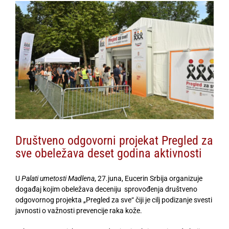
View
Larger
Image
Društveno odgovorni projekat Pregled za
sve obeležava deset godina aktivnosti
U
Palati umetosti Madlena
, 27.juna, Eucerin Srbija organizuje
događaj kojim obeležava deceniju sprovođenja društveno
odgovornog projekta „Pregled za sve“ čiji je cilj podizanje svesti
javnosti o važnosti prevencije raka kože.