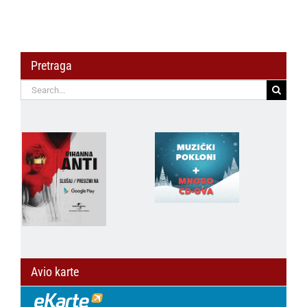
Pretraga
Search
for:
Avio karte