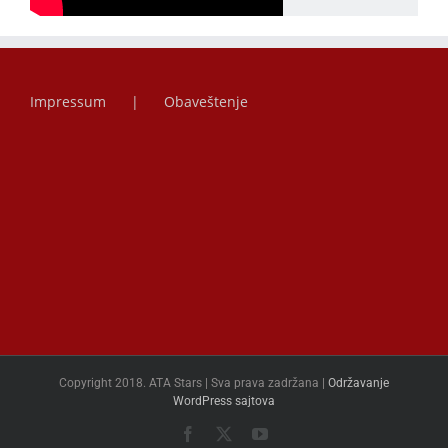
Impressum
Obaveštenje
Copyright 2018. ATA Stars | Sva prava zadržana |
Održavanje
WordPress sajtova
Facebook
X
YouTube