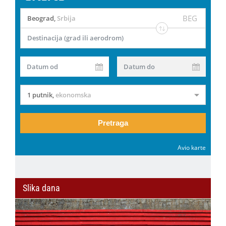
BEG
Beograd
,
Srbija
Destinacija (grad ili aerodrom)
Datum od
Datum do
1 putnik
,
ekonomska
Pretraga
Avio karte
Slika dana