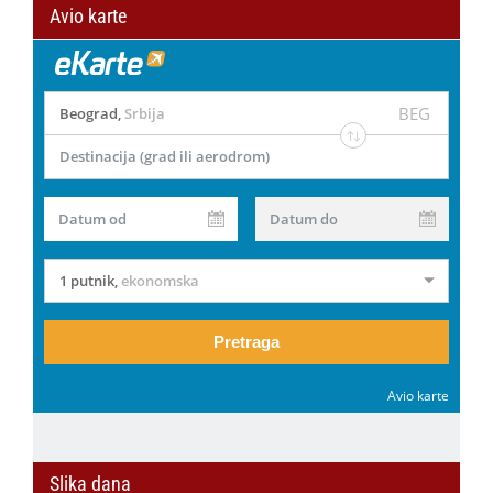
Avio karte
BEG
Beograd
,
Srbija
Destinacija (grad ili aerodrom)
Datum od
Datum do
1 putnik
,
ekonomska
Pretraga
Avio karte
Slika dana