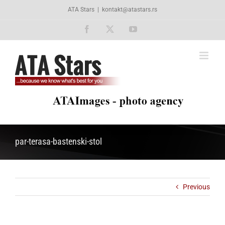
Skip
ATA Stars
|
kontakt@atastars.rs
to
content
Facebook
X
YouTube
par-terasa-bastenski-stol
Previous