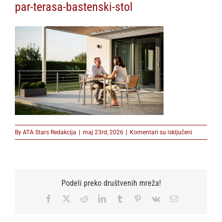
par-terasa-bastenski-stol
na
By
ATA Stars Redakcija
|
maj 23rd, 2026
|
Komentari su isključeni
par-
terasa-
bastenski-
stol
Podeli preko društvenih mreža!
Facebook
X
Reddit
LinkedIn
Tumblr
Pinterest
Vk
Email