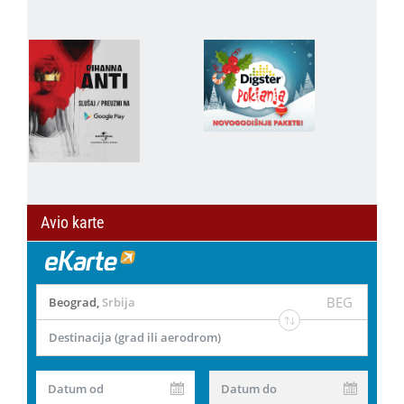
Avio karte
BEG
Beograd
,
Srbija
Destinacija (grad ili aerodrom)
Datum od
Datum do