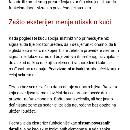
fasade ili kompletnog preuređenja dvorišta nisu jedini put do
funkcionalnog i vizuelno privlačnog eksterijera.
Zašto eksterijer menja utisak o kući
Kada pogledate kuću spolja, instinktivno primećujete niz
signala: da li je prostor uređen, da li deluje funkcionalno, da li
izgleda kao mesto na kojem biste želeli da provedete vreme. Ti
signali ne dolaze samo od boje zidova ili uređenog travnjaka –
dolaze od načina na koji su elementi raspoređeni i kako se
međusobno uklapaju.
Prvi vizuelni utisak
formira očekivanje o
celoj nekretnini.
Terasa bez senke većinu dana ostaje neupotrebljiva. Rasveta
koja osvetljava samo ulaz čini da ceo prostor uveče deluje
prazno i nefunkcionalno. Bašta puna zelenila, ali bez jasno
definisane zone za sedenje, izgleda neuređeno bez obzira na
uloženi budžet.
Poenta je da eksterijer funkcioniše kao
sistem povezanih
detalja
, a ne kao skup izolovanih elemenata. Kada senka,