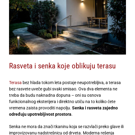
Rasveta i senka koje oblikuju terasu
Terasa
bez hlada tokom leta postaje neupotrebljiva, a terasa
bez rasvete uveče gubi svaki smisao. Ova dva elementa ne
treba da budu naknadna dopuna – oni su osnova
funkcionalnog eksterijera i direktno utiču na to koliko ćete
vremena zaista provoditi napolju.
Senka i rasveta zajedno
određuju upotrebljivost prostora
.
Senka ne mora da znači tkaninu koja se razvlači preko glave ili
improvizovanu nadstrešnicu od drveta. Moderna rešenja