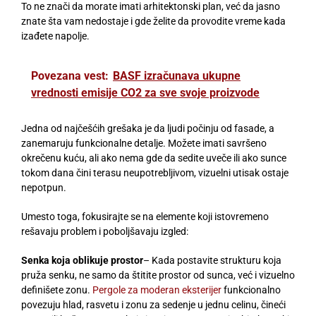
To ne znači da morate imati arhitektonski plan, već da jasno
znate šta vam nedostaje i gde želite da provodite vreme kada
izađete napolje.
Povezana vest:
BASF izračunava ukupne
vrednosti emisije CO2 za sve svoje proizvode
Jedna od najčešćih grešaka je da ljudi počinju od fasade, a
zanemaruju funkcionalne detalje. Možete imati savršeno
okrečenu kuću, ali ako nema gde da sedite uveče ili ako sunce
tokom dana čini terasu neupotrebljivom, vizuelni utisak ostaje
nepotpun.
Umesto toga, fokusirajte se na elemente koji istovremeno
rešavaju problem i poboljšavaju izgled:
Senka koja oblikuje prostor
– Kada postavite strukturu koja
pruža senku, ne samo da štitite prostor od sunca, već i vizuelno
definišete zonu.
Pergole za moderan eksterijer
funkcionalno
povezuju hlad, rasvetu i zonu za sedenje u jednu celinu, čineći