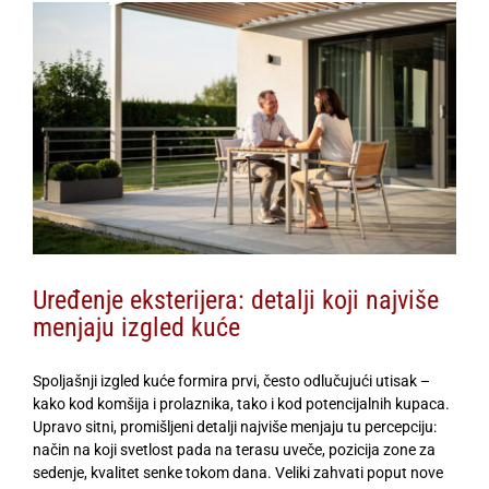
View
Larger
Image
Uređenje eksterijera: detalji koji najviše
menjaju izgled kuće
Spoljašnji izgled kuće formira prvi, često odlučujući utisak –
kako kod komšija i prolaznika, tako i kod potencijalnih kupaca.
Upravo sitni, promišljeni detalji najviše menjaju tu percepciju:
način na koji svetlost pada na terasu uveče, pozicija zone za
sedenje, kvalitet senke tokom dana. Veliki zahvati poput nove