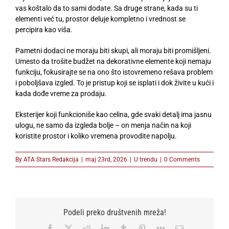
vas koštalo da to sami dodate. Sa druge strane, kada su ti
elementi već tu, prostor deluje kompletno i vrednost se
percipira kao viša.
Pametni dodaci ne moraju biti skupi, ali moraju biti promišljeni.
Umesto da trošite budžet na dekorativne elemente koji nemaju
funkciju, fokusirajte se na ono što istovremeno rešava problem
i poboljšava izgled. To je pristup koji se isplati i dok živite u kući i
kada dođe vreme za prodaju.
Eksterijer koji funkcioniše kao celina, gde svaki detalj ima jasnu
ulogu, ne samo da izgleda bolje – on menja način na koji
koristite prostor i koliko vremena provodite napolju.
By
ATA Stars Redakcija
|
maj 23rd, 2026
|
U trendu
|
0 Comments
Podeli preko društvenih mreža!
Facebook
X
Reddit
LinkedIn
Tumblr
Pinterest
Vk
Email