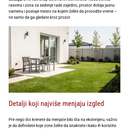
rasveta i zona za sedenje rade zajedno, prostor dobija jasnu
namenu i postaje mesto na kojem želite da provodite vreme –
ne samo da ga gledate kroz prozor.
Detalji koji najviše menjaju izgled
Pre nego što krenete da menjate bilo šta na eksterijeru, važno
je da definišete koje zone želite da istaknete i kako ih koristite.