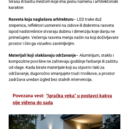
terasu ili baštu mestom koje ima jasnu namenu i arhitektonski
karakter.
Rasveta koja naglašava arhitekturu
– LED trake duž
stepenica, reflektori usmereni na zidove ili diskretna rasveta
ispod nadstrešnice stvaraju dubinu i dimenziju koje danju ne
primećujete. Večernja rasveta menja način na koji doživljavate
prostor i čini ga vizuelno zanimljivijim.
Materijali koji olakšavaju održavanje
– Aluminijum, staklo i
kompozitne površine ne zahtevaju godišnje farbanje ili zaštitu
od vlage. Kada birate materijale koji su otporni i laki za
održavanje, dugoročno smanjujete trud i troškove, a prostor
zadržava uredan izgled bez stalnih intervencija.
Povezana vest:
"Igračka veka" u postavci kakva
nije viđena do sada