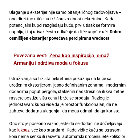
Ulaganje u eksterijer nije samo pitanje ličnog zadovoljstva –
ono direktno utiče na tržišnu vrednost nekretnine. Kada
potencijalni kupci razgledaju kuću, prvi utisak se formira
napolju, i taj utisak često odlučuje da li će uopšte ući.
Dobro
osmišljen eksterijer povećava percipiranu vrednost
.
Povezana vest:
Žena kao inspiracija, omaž
Armaniju i održiva moda u fokusu
Istraživanja sa tržišta nekretnina pokazuju da kuće sa
uređenim eksterijerom, jasno definisanim zonama i modernim
dodacima poput pergola, staklenih nadstrešnica ili kvalitetne
rasvete postižu višu cenu i brže se prodaju. Razlog je
jednostavan: kupci vide da je prostor funkcionalan, da ne
zahteva dodatna ulaganja i da mogu odmah da ga koriste.
Ono što je posebno važno jeste da se dodaci ne doživljavaju
kao
luksuz
, već kao standard. Kada vidite kuću sa terasom
koja nema senku ili rasvetu, automatski procenjujete koliko bi