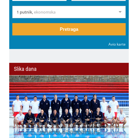
1 putnik
,
ekonomska
Pretraga
Avio karte
Slika dana