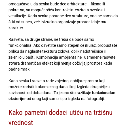
omogućavaju da senka bude deo arhitekture – fiksna ili
pokretna, sa mogućnošću kontrole intenziteta svetlosti i
ventilacije. Kada senka postane deo strukture, ona ne samo da
štiti od sunca, već i vizuelno organizuje prostor i daje mu
karakter.
Rasveta, sa druge strane, ne treba da bude samo
funkcionalna. Ako osvetlite samo stepenice ili ulaz, propuštate
priliku da naglasite teksturu zidova, oblik nadstrešnice ili
zelenilo u bašti. Kombinacija ambijentalne i usmerene rasvete
stvara dramatičan efekat koji menja doživljaj prostora kada
padne mrak.
Kada senka i rasveta rade zajedno, dobijate prostor koji
možete koristiti tokom celog dana i koji izgleda drugačije u
zavisnosti od doba dana. To je ono što razlikuje
funkcionalan
eksterijer
od onog koji samo lepo izgleda na fotografiji.
Kako pametni dodaci utiču na tržišnu
vrednost