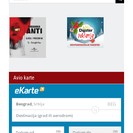
for:
Avio karte
BEG
Beograd
,
Srbija
Destinacija (grad ili aerodrom)
Datum od
Datum do