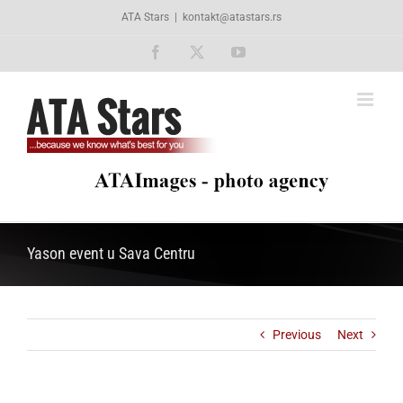
Skip
ATA Stars
|
kontakt@atastars.rs
to
content
Facebook
X
YouTube
Yason event u Sava Centru
Previous
Next