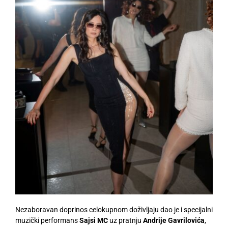
Nezaboravan doprinos celokupnom doživljaju dao je i specijalni
muzički performans
Sajsi MC
uz pratnju
Andrije Gavrilovića
,