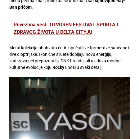
među prvima imali priliku da se upoznaju sa
najnovijom Ray-
Ban pričom
.
Povezana vest:
OTVOREN FESTIVAL SPORTA I
ZDRAVOG ŽIVOTA U DELTA CITYJU
Metal kolekcija obuhvata četiri upečatljive forme: dve sunčane i
dve dioptrijske. Ikonične siluete dobijaju novu energiju,
zadržavajući prepoznatljiv DNK brenda, ali uz dozu modne i
kulturne evolucije koju
Rocky
unosi u svaki detalj.