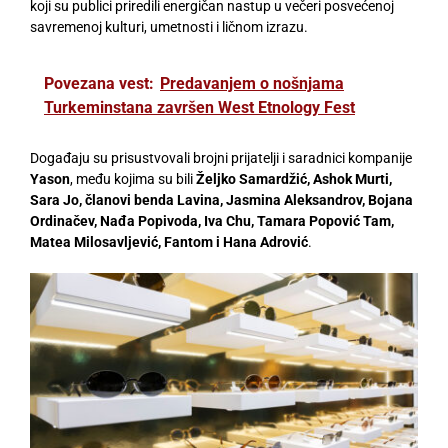
koji su publici priredili energičan nastup u večeri posvećenoj
savremenoj kulturi, umetnosti i ličnom izrazu.
Povezana vest:
Predavanjem o nošnjama
Turkeminstana završen West Etnology Fest
Događaju su prisustvovali brojni prijatelji i saradnici kompanije
Yason
, među kojima su bili
Željko Samardžić, Ashok Murti,
Sara Jo, članovi benda Lavina, Jasmina Aleksandrov, Bojana
Ordinačev, Nađa Popivoda, Iva Chu, Tamara Popović Tam,
Matea Milosavljević, Fantom i Hana Adrović
.