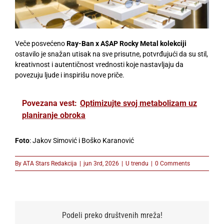
Veče posvećeno
Ray-Ban x A$AP Rocky Metal kolekciji
ostavilo je snažan utisak na sve prisutne, potvrđujući da su stil,
kreativnost i autentičnost vrednosti koje nastavljaju da
povezuju ljude i inspirišu nove priče.
Povezana vest:
Optimizujte svoj metabolizam uz
planiranje obroka
Foto
: Jakov Simović i Boško Karanović
By
ATA Stars Redakcija
|
jun 3rd, 2026
|
U trendu
|
0 Comments
Podeli preko društvenih mreža!