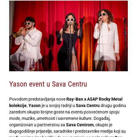
View
Larger
Image
Yason event u Sava Centru
Povodom predstavljanja nove
Ray-Ban x A$AP Rocky Metal
kolekcije
,
Yason
je u svojoj radnji u
Sava Centru
drugu godinu
zaredom okupio brojne goste na
eventu posvećenom spoju
mode, muzike, umetnosti i savremene kulture
. Događaj,
organizovan u partnerstvu sa
Sava Centrom
, okupio je
dugogodišnje prijatelje, saradnike i predstavnike medija koji su