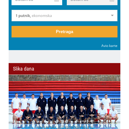
1 putnik
,
ekonomska
Pretraga
Avio karte
Slika dana