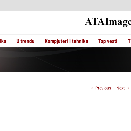
ika
U trendu
Kompjuteri i tehnika
Top vesti
T
Previous
Next