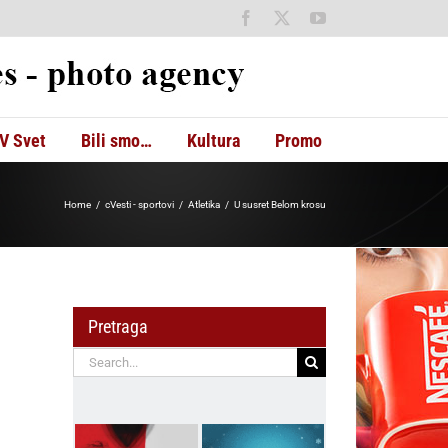
Facebook
X
YouTube
V Svet
Bili smo…
Kultura
Promo
Home
cVesti - sportovi
Atletika
U susret Belom krosu
Pretraga
Search
for: