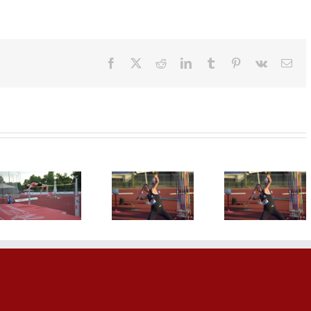
Facebook
X
Reddit
LinkedIn
Tumblr
Pinterest
Vk
Ema
Zvezde
srpske
atletike
Srbija sa 13
zasijale u
Želim j
atletičara
Kraljevu:
jednu
kreće u
Ivana preko
medalju
borbu za
14, Adriana
Ivana
evropske
iznad 60,
Španovi
medalje
Mina do
nacionalnog
rekorda