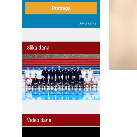
Pretraga
Avio karte
Slika dana
Video dana