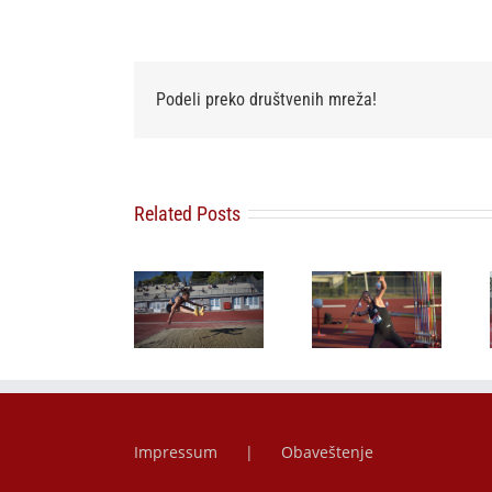
Podeli preko društvenih mreža!
Related Posts
Adriana
Želim još
Vilagoš: Cilj
Angelina
jednu
mi je da
Topić:
medalju –
bacim
Verujem u
Ivana
najdalje ove
čuda
Španović
sezone
Impressum
Obaveštenje