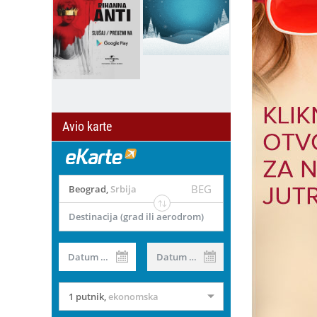
Avio karte
BEG
Beograd
,
Srbija
Destinacija (grad ili aerodrom)
Datum od
Datum do
1 putnik
,
ekonomska