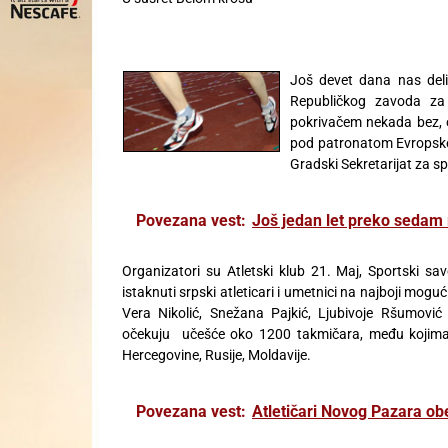
Još devet dana nas deli
Republičkog zavoda za
pokrivačem nekada bez, ok
pod patronatom Evropske A
Gradski Sekretarijat za s
Povezana vest:
Još jedan let preko sedam
Organizatori su Atletski klub 21. Maj, Sportski sav
istaknuti srpski atleticari i umetnici na najboji mog
Vera Nikolić, Snežana Pajkić, Ljubivoje Ršumović
očekuju učešće oko 1200 takmičara, među kojima i
Hercegovine, Rusije, Moldavije.
Povezana vest:
Atletičari Novog Pazara obel