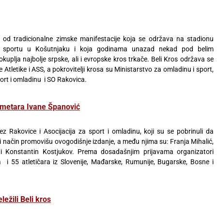
 od tradicionalne zimske manifestacije koja se održava na stadionu
 sportu u Košutnjaku i koja godinama unazad nekad pod belim
uplja najbolje srpske, ali i evropske kros trkače. Beli Kros održava se
tletike i ASS, a pokrovitelji krosa su Ministarstvo za omladinu i sport,
port i omladinu i SO Rakovica.
 metara Ivane Španović
ez Rakovice i Asocijacija za sport i omladinu, koji su se pobrinuli da
ući način promovišu ovogodišnje izdanje, a među njima su: Franja Mihalić,
 i Konstantin Kostjukov. Prema dosadašnjim prijavama organizatori
 55 atletičara iz Slovenije, Mađarske, Rumunije, Bugarske, Bosne i
ežili Beli kros