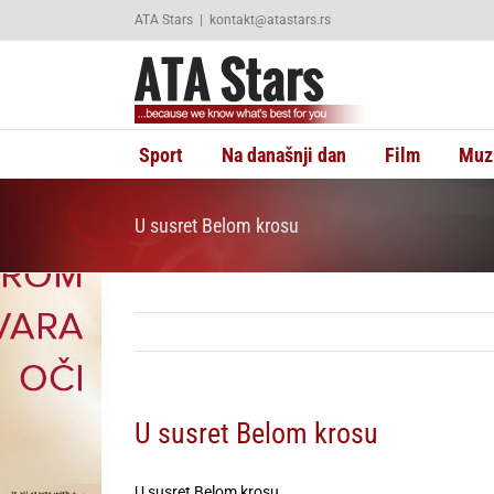
Skip
ATA Stars
|
kontakt@atastars.rs
to
content
Sport
Na današnji dan
Film
Muz
U susret Belom krosu
U susret Belom krosu
U susret Belom krosu