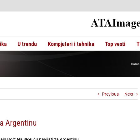
ika
U trendu
Kompjuteri i tehnika
Top vesti
T
Home
Previous
Next
za Argentinu
ain Bolt: Na SP-u ću navijati za Argentinu