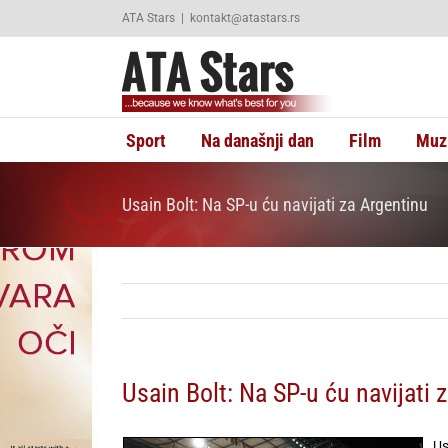
Skip
ATA Stars
|
kontakt@atastars.rs
to
content
Sport
Na današnji dan
Film
Muz
Usain Bolt: Na SP-u ću navijati za Argentinu
Usain Bolt: Na SP-u ću navijati 
Us