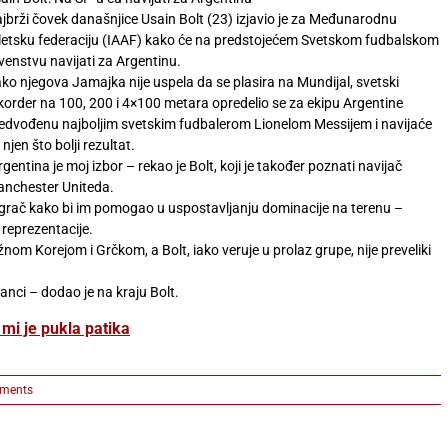
jbrži čovek današnjice Usain Bolt (23) izjavio je za Međunarodnu
letsku federaciju (IAAF) kako će na predstojećem Svetskom fudbalskom
venstvu navijati za Argentinu.
ko njegova Jamajka nije uspela da se plasira na Mundijal, svetski
korder na 100, 200 i 4×100 metara opredelio se za ekipu Argentine
edvođenu najboljim svetskim fudbalerom Lionelom Messijem i navijaće
 njen što bolji rezultat.
rgentina je moj izbor – rekao je Bolt, koji je također poznati navijač
nchester Uniteda.
ni igrač kako bi im pomogao u uspostavljanju dominacije na terenu –
 reprezentacije.
nom Korejom i Grčkom, a Bolt, iako veruje u prolaz grupe, nije preveliki
.
Španci – dodao je na kraju Bolt.
 mi je pukla patika
ments