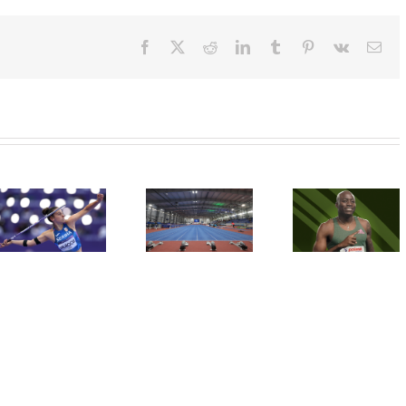
Facebook
X
Reddit
LinkedIn
Tumblr
Pinterest
Vk
Ema
Drugi je
Zvezd
najbrži čovek
srpske
u istoriji
Branković:
atletik
stiže u
Uslovi u
zasijale
Beograd,
Atletskoj
Kraljevu
“Čudesni
dvorani na
Ivana pr
dečko”
nivou
14, Adri
učesnik
svetskih
iznad 6
Belgrade
standarda
Mina d
Indoor
nacional
Meetinga
rekord
2026.