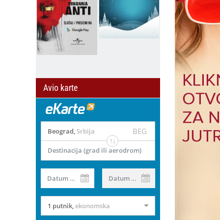
Avio karte
BEG
Beograd
,
Srbija
Destinacija (grad ili aerodrom)
Datum od
Datum do
1 putnik
,
ekonomska