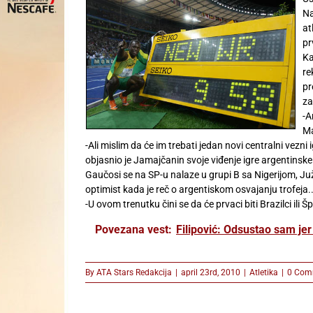
Na
at
pr
Ka
re
pr
za
-A
Ma
-Ali mislim da će im trebati jedan novi centralni vez
objasnio je Jamajčanin svoje viđenje igre argentinske
Gaučosi se na SP-u nalaze u grupi B sa Nigerijom, Juž
optimist kada je reč o argentiskom osvajanju trofeja.
-U ovom trenutku čini se da će prvaci biti Brazilci ili 
Povezana vest:
Filipović: Odsustao sam jer
By
ATA Stars Redakcija
|
april 23rd, 2010
|
Atletika
|
0 Com