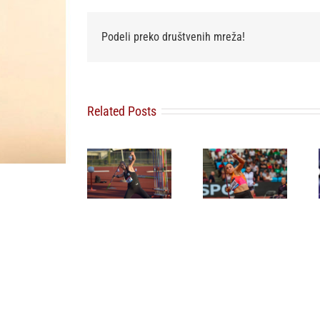
Podeli preko društvenih mreža!
Related Posts
Zvezde
srpske
atletike
zasijale u
Adriana
Vilagoš u
Kraljevu:
Vilagoš treća
sredu u
Ivana preko
na mitingu
Dijamantskoj
14, Adriana
Dijamantske
ligi
iznad 60,
lige u Oslu
Mina do
nacionalnog
rekorda