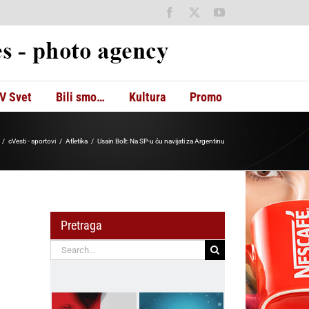
Facebook
X
YouTube
V Svet
Bili smo…
Kultura
Promo
cVesti - sportovi
Atletika
Usain Bolt: Na SP-u ću navijati za Argentinu
Pretraga
Search
for: