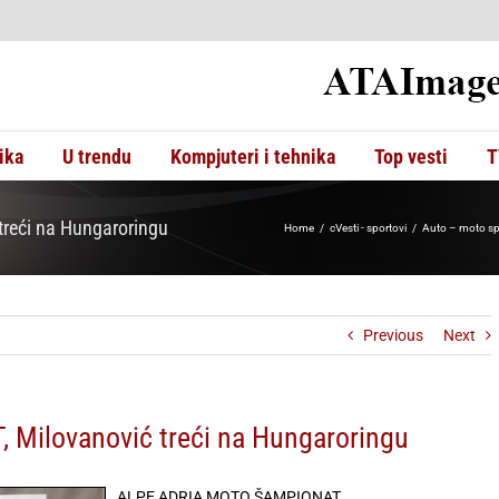
ika
U trendu
Kompjuteri i tehnika
Top vesti
T
eći na Hungaroringu
Home
cVesti - sportovi
Auto – moto sp
Previous
Next
ilovanović treći na Hungaroringu
ALPE ADRIA MOTO ŠAMPIONAT