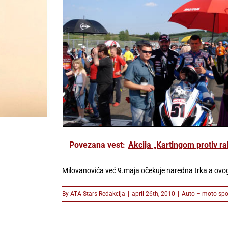
Povezana vest:
Akcija „Kartingom protiv r
Milovanovića već 9.maja očekuje naredna trka a ovog
By
ATA Stars Redakcija
|
april 26th, 2010
|
Auto – moto spo