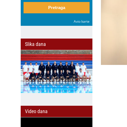
Pretraga
Avio karte
Slika dana
Video dana