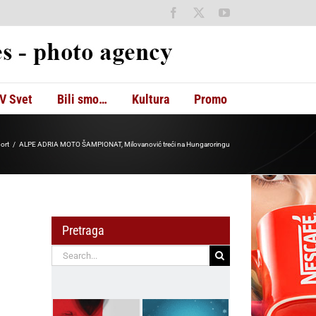
Facebook
X
YouTube
V Svet
Bili smo…
Kultura
Promo
ort
ALPE ADRIA MOTO ŠAMPIONAT, Milovanović treći na Hungaroringu
Pretraga
Search
for: