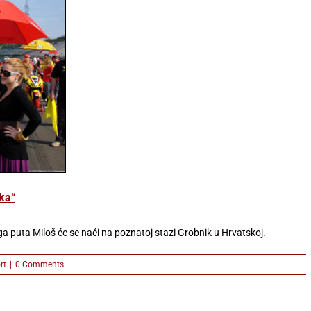
aka“
a puta Miloš će se naći na poznatoj stazi Grobnik u Hrvatskoj.
rt
|
0 Comments