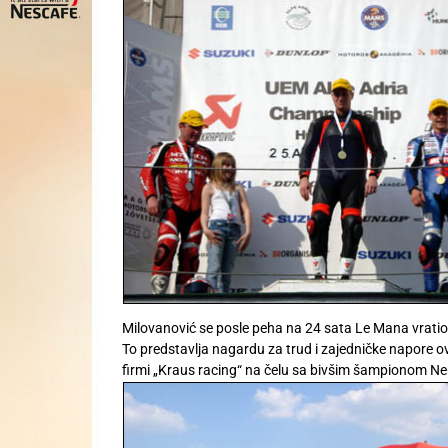
Milovanović se posle peha na 24 sata Le Mana vratio u 
To predstavlja nagardu za trud i zajedničke napore 
firmi „Kraus racing“ na čelu sa bivšim šampionom 