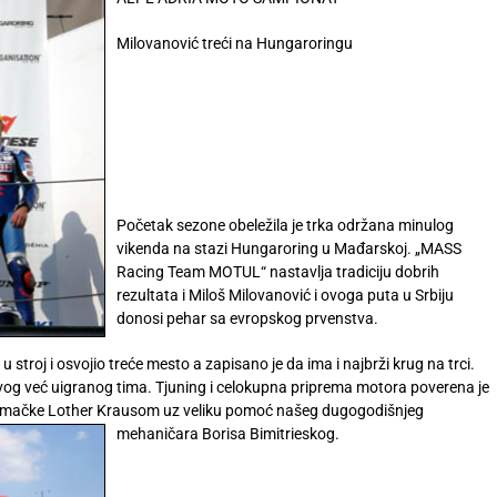
Milovanović treći na Hungaroringu
Početak sezone obeležila je trka održana minulog
vikenda na stazi Hungaroring u Mađarskoj. „MASS
Racing Team MOTUL“ nastavlja tradiciju dobrih
rezultata i Miloš Milovanović i ovoga puta u Srbiju
donosi pehar sa evropskog prvenstva.
stroj i osvojio treće mesto a zapisano je da ima i najbrži krug na trci.
ovog već uigranog tima. Tjuning i celokupna priprema motora poverena je
Nemačke Lother Krausom uz veliku pomoć našeg dugogodišnjeg
mehaničara Borisa
Bimitrieskog.