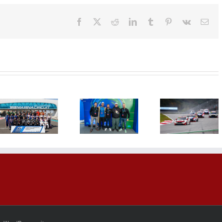
Facebook
X
Reddit
LinkedIn
Tumblr
Pinterest
Vk
Ema
Sudar
Imamo
Borkovića
20 godi
novog
koštao
PlumRace
Heineken®
drugog
Strast pr
Player 0.0
mesta na trci
automobi
šampiona
u Južnoj
koja tra
Srbije
Koreji