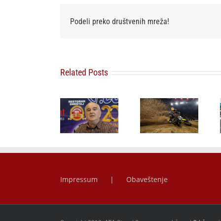
Podeli preko društvenih mreža!
Related Posts
FIM
20 godina
SuperEnduro
Andrija
PlumRace-a:
Svetsko
Kostić
Strast prema
prvenstvo u
debitovao u
automobilima
Beogradu –
Formuli 3
koja traje
Više od trke!
Impressum
Obaveštenje