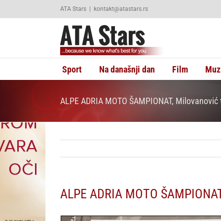
Skip
ATA Stars
|
kontakt@atastars.rs
to
content
Sport
Na današnji dan
Film
Muz
ALPE ADRIA MOTO ŠAMPIONAT, Milovanović tr
ALPE ADRIA MOTO ŠAMPIONAT, M