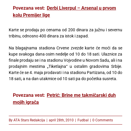
Povezana vest:
Derbi Liverpul – Arsenal u prvom
kolu Premijer lige
Karte se prodaju po cenama od 200 dinara za južnu i severnu
tribinu, odnosno 400 dinara za istok i zapad.
Na blagajnama stadiona Crvene zvezde karte će moći da se
kupe svakoga dana osim nedelje od 10 do 18 sati. Ulaznice za
finale prodaju se i na stadionu Vojvodine u Novom Sadu, ali i na
prodajnim mestima „Tiketlajna“ u ostalim gradovima Srbije.
Karte će se 4. maja prodavati i na stadionu Partizana, od 10 do
18 sati, a na dan utakmice od 10 sati pa do početka susreta.
Povezana vest:
Petrić: Brine me takmičarski duh
mojih igrača
By
ATA Stars Redakcija
|
april 28th, 2010
|
Fudbal
|
0 Comments