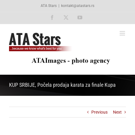
Skip
ATA Stars
|
kontakt@atastars.rs
to
content
Facebook
X
YouTube
KUP SRBIJE, Počela prodaja karata za finale Kupa
Previous
Next