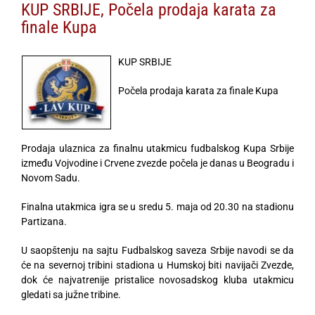
KUP SRBIJE, Počela prodaja karata za
finale Kupa
KUP SRBIJE
Počela prodaja karata za finale Kupa
Prodaja ulaznica za finalnu utakmicu fudbalskog Kupa Srbije
između Vojvodine i Crvene zvezde počela je danas u Beogradu i
Novom Sadu.
Finalna utakmica igra se u sredu 5. maja od 20.30 na stadionu
Partizana.
U saopštenju na sajtu Fudbalskog saveza Srbije navodi se da
će na severnoj tribini stadiona u Humskoj biti navijači Zvezde,
dok će najvatrenije pristalice novosadskog kluba utakmicu
gledati sa južne tribine.