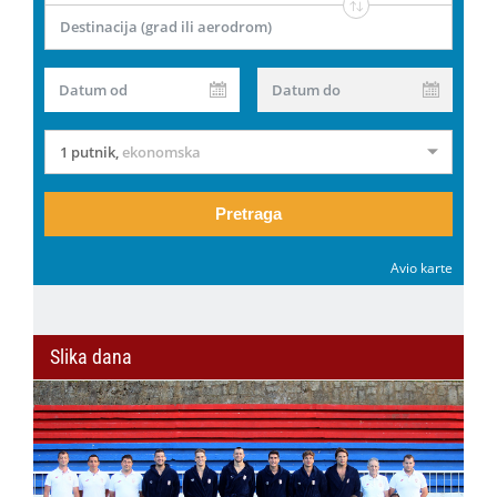
Destinacija (grad ili aerodrom)
Datum od
Datum do
1 putnik
,
ekonomska
Pretraga
Avio karte
Slika dana