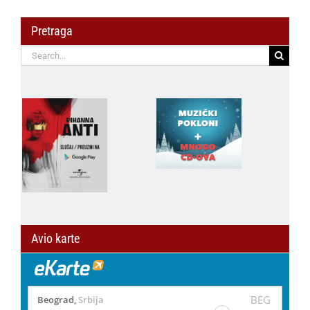
Pretraga
Search
for:
Avio karte
BEG
Beograd
,
Srbija