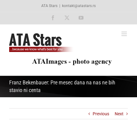
Skip
ATA Stars
|
kontakt@atastars.rs
to
content
Facebook
X
YouTube
Franz Bekenbauer: Pre mesec dana na nas ne bih
stavio ni centa
Previous
Next