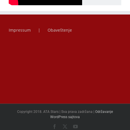
Impressum
Obaveštenje
Copyright 2018. ATA Stars | Sva prava zadržana |
Održavanje
WordPress sajtova
Facebook
X
YouTube