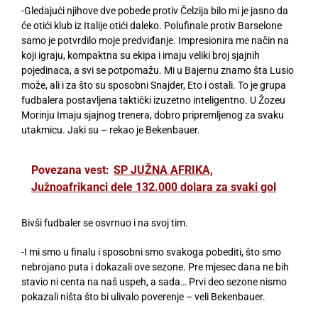
-Gledajući njihove dve pobede protiv Čelzija bilo mi je jasno da
će otići klub iz Italije otići daleko. Polufinale protiv Barselone
samo je potvrdilo moje predviđanje. Impresionira me način na
koji igraju, kompaktna su ekipa i imaju veliki broj sjajnih
pojedinaca, a svi se potpomažu. Mi u Bajernu znamo šta Lusio
može, ali i za što su sposobni Snajder, Eto i ostali. To je grupa
fudbalera postavljena taktički izuzetno inteligentno. U Žozeu
Morinju Imaju sjajnog trenera, dobro pripremljenog za svaku
utakmicu. Jaki su – rekao je Bekenbauer.
Povezana vest:
SP JUŽNA AFRIKA,
Južnoafrikanci dele 132.000 dolara za svaki gol
Bivši fudbaler se osvrnuo i na svoj tim.
-I mi smo u finalu i sposobni smo svakoga pobediti, što smo
nebrojano puta i dokazali ove sezone. Pre mjesec dana ne bih
stavio ni centa na naš uspeh, a sada… Prvi deo sezone nismo
pokazali ništa što bi ulivalo poverenje – veli Bekenbauer.