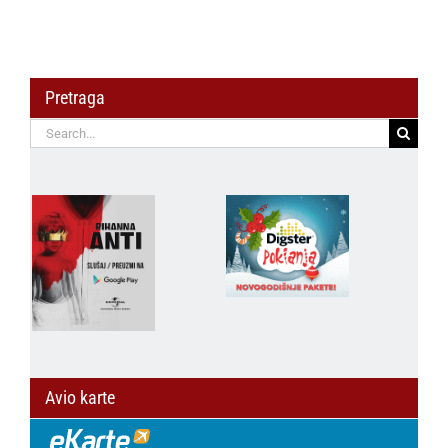
Pretraga
Search
for:
Avio karte