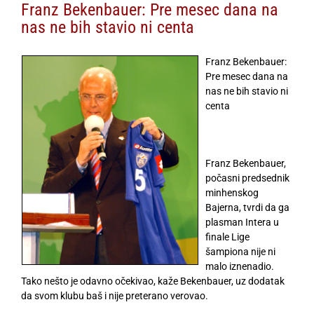
Franz Bekenbauer: Pre mesec dana na
nas ne bih stavio ni centa
Franz Bekenbauer:
Pre mesec dana na
nas ne bih stavio ni
centa
Franz Bekenbauer,
počasni predsednik
minhenskog
Bajerna, tvrdi da ga
plasman Intera u
finale Lige
šampiona nije ni
malo iznenadio.
Tako nešto je odavno očekivao, kaže Bekenbauer, uz dodatak
da svom klubu baš i nije preterano verovao.