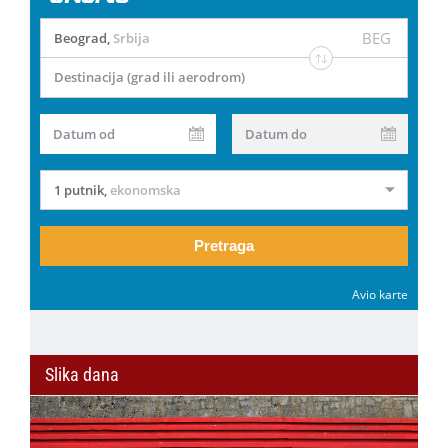
BEG
Beograd
,
Srbija
Destinacija (grad ili aerodrom)
Datum od
Datum do
1 putnik
,
ekonomska
Pretraga
Avio karte
Slika dana