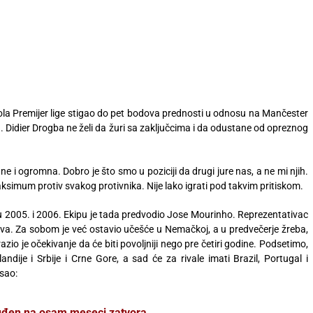
kola Premijer lige stigao do pet bodova prednosti u odnosu na Mančester
a. Didier Drogba ne želi da žuri sa zaključcima i da odustane od opreznog
 ne i ogromna. Dobro je što smo u poziciji da drugi jure nas, a ne mi njih.
ksimum protiv svakog protivnika. Nije lako igrati pod takvim pritiskom.
m u 2005. i 2006. Ekipu je tada predvodio Jose Mourinho. Reprezentativac
a. Za sobom je već ostavio učešće u Nemačkoj, a u predvečerje žreba,
azio je očekivanje da će biti povoljniji nego pre četiri godine. Podsetimo,
ndije i Srbije i Crne Gore, a sad će za rivale imati Brazil, Portugal i
sao:
 osuđen na osam meseci zatvora