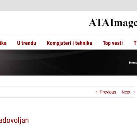
ika
U trendu
Kompjuteri i tehnika
Top vesti
T
Hom
Previous
Next
adovoljan