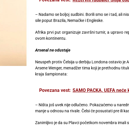
– Nadamo se boljoj sudbini. Borili smo se i tad, ali 
sile poput Brazila, Nemačke i Engleske.
Afrika prvi put organizuje završni turnir, a upravo r
ovom kontinentu.
Arsenal ne odustaje
Neuspeh protiv Čelsija u derbiju Londona ostavio j
Arsene Wenger, menadžer tima koji je prethodnu titul
kraja šampionata:
Povezana vest:
SAMO PACKA, UEFA neće ka
– Ništa još uvek nije odlučeno. Pokazaćemo u naredn
manje u odnosu na rivale. Čelsi će posustati pre ili kas
Zanimljivo je da su Plavci početkom novembra imali 