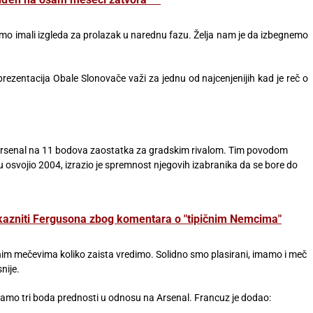
nismo imali izgleda za prolazak u narednu fazu. Želja nam je da izbegnemo
eprezentacija Obale Slonovače važi za jednu od najcenjenijih kad je reč o
e Arsenal na 11 bodova zaostatka za gradskim rivalom. Tim povodom
u osvojio 2004, izrazio je spremnost njegovih izabranika da se bore do
zniti Fergusona zbog komentara o "tipičnim Nemcima"
im mečevima koliko zaista vredimo. Solidno smo plasirani, imamo i meč
nije.
samo tri boda prednosti u odnosu na Arsenal. Francuz je dodao: