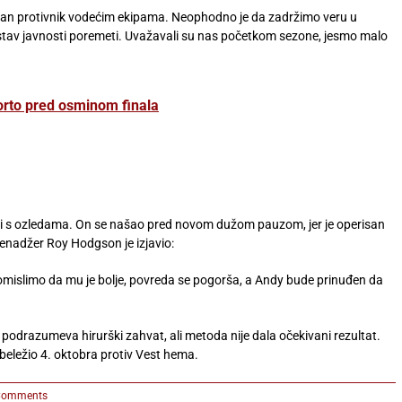
tojan protivnik vodećim ekipama. Neophodno je da zadržimo veru u
stav javnosti poremeti. Uvažavali su nas početkom sezone, jesmo malo
Porto pred osminom finala
i s ozledama. On se našao pred novom dužom pauzom, jer je operisan
Menadžer Roy Hodgson je izjavio:
pomislimo da mu je bolje, povreda se pogorša, a Andy bude prinuđen da
e podrazumeva hirurški zahvat, ali metoda nije dala očekivani rezultat.
eležio 4. oktobra protiv Vest hema.
Comments