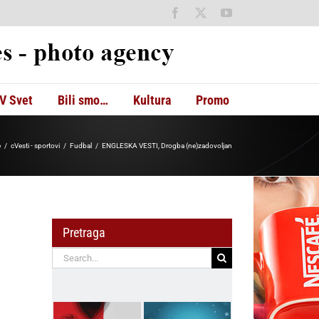
Facebook
X
YouTube
V Svet
Bili smo…
Kultura
Promo
e
cVesti - sportovi
Fudbal
ENGLESKA VESTI, Drogba (ne)zadovoljan
Pretraga
Search
for: