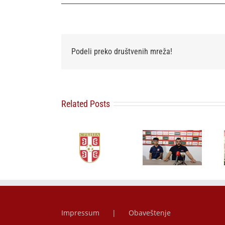
Podeli preko društvenih mreža!
Related Posts
FSS povlači
podršku
Djaniju
Neđić pred
Poraz od
Infantinu za
Zemun:
Čukaričkog
novi mandat
Idemo po sva
na Čairu
na mestu
tri boda
predsednika
FIFA
Impressum
Obaveštenje