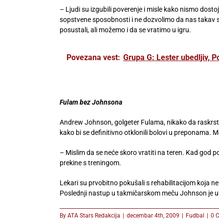
– Ljudi su izgubili poverenje i misle kako nismo dos
sopstvene sposobnosti i ne dozvolimo da nas takav 
posustali, ali možemo i da se vratimo u igru.
Povezana vest:
Grupa G: Lester ubedljiv, 
Fulam bez Johnsona
Andrew Johnson, golgeter Fulama, nikako da raskrst
kako bi se definitivno otklonili bolovi u preponama. 
– Mislim da se neće skoro vratiti na teren. Kad god 
prekine s treningom.
Lekari su prvobitno pokušali s rehabilitacijom koja n
Poslednji nastup u takmičarskom meču Johnson je ub
By
ATA Stars Redakcija
|
decembar 4th, 2009
|
Fudbal
|
0 