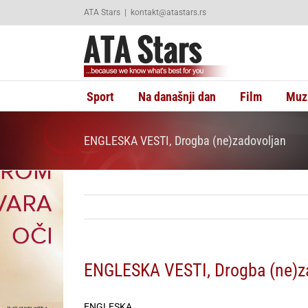
Skip
ATA Stars
|
kontakt@atastars.rs
to
content
Sport
Na današnji dan
Film
Muz
ENGLESKA VESTI, Drogba (ne)zadovoljan
ENGLESKA VESTI, Drogba (ne)z
ENGLESKA