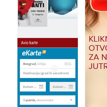
Avio karte
BEG
Beograd
,
Srbija
Destinacija (grad ili aerodrom)
Datum od
Datum do
1 putnik
,
ekonomska