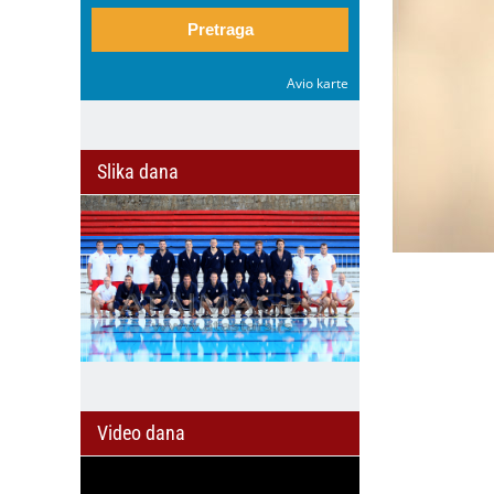
Pretraga
Avio karte
Slika dana
Video dana