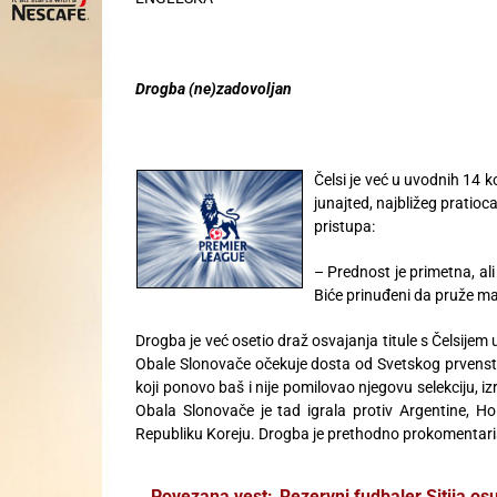
Drogba (ne)zadovoljan
Čelsi je već u uvodnih 14 
junajted, najbližeg pratioc
pristupa:
– Prednost je primetna, ali
Biće prinuđeni da pruže ma
Drogba je već osetio draž osvajanja titule s Čelsije
Obale Slonovače očekuje dosta od Svetskog prvenstv
koji ponovo baš i nije pomilovao njegovu selekciju, izr
Obala Slonovače je tad igrala protiv Argentine, Hola
Republiku Koreju. Drogba je prethodno prokomentari
Povezana vest:
Rezervni fudbaler Sitija