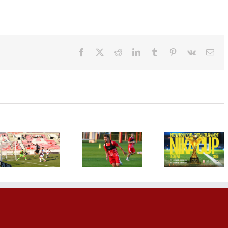
Facebook
X
Reddit
LinkedIn
Tumblr
Pinterest
Vk
Ema
FSS povl
Njegoš
NIKA CUP
podršk
Petrović:
2026 okuplja
Djanij
Atmosfera je
u Beogradu
Infantinu
fenomenalna,
buduće
novi man
a novi momci
generacije
na mes
su se odlično
evropskog
predsedn
uklopili
fudbala
FIFA