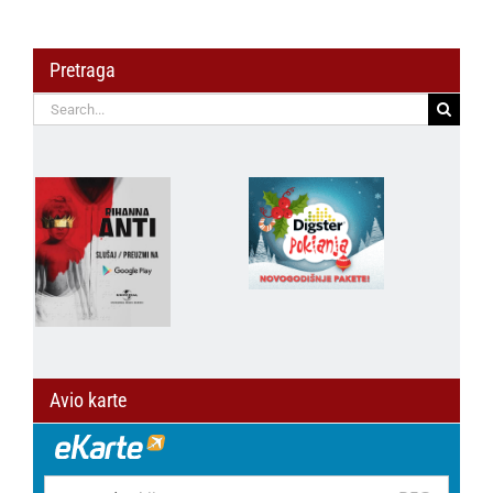
Pretraga
Search
for:
Avio karte