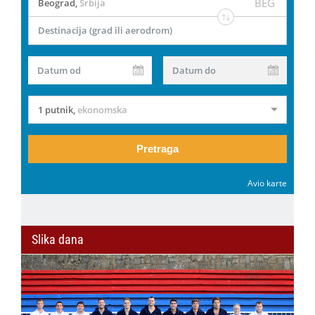
BEG
Beograd
,
Srbija
Destinacija (grad ili aerodrom)
Datum od
Datum do
1 putnik
,
ekonomska
Pretraga
Avio karte
Slika dana