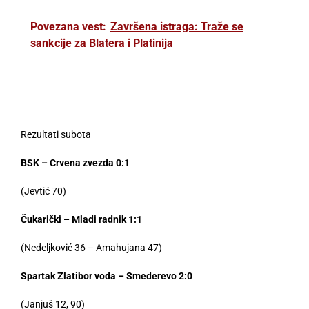
Povezana vest:
Završena istraga: Traže se
sankcije za Blatera i Platinija
Rezultati subota
BSK – Crvena zvezda 0:1
(Jevtić 70)
Čukarički – Mladi radnik 1:1
(Nedeljković 36 – Amahujana 47)
Spartak Zlatibor voda – Smederevo 2:0
(Janjuš 12, 90)