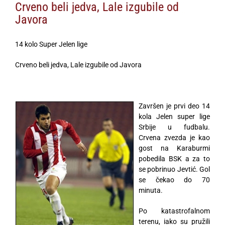
Crveno beli jedva, Lale izgubile od
Javora
14 kolo Super Jelen lige
Crveno beli jedva, Lale izgubile od Javora
Završen je prvi deo 14
kola Jelen super lige
Srbije u fudbalu.
Crvena zvezda je kao
gost na Karaburmi
pobedila BSK a za to
se pobrinuo Jevtić. Gol
se čekao do 70
minuta.
Po katastrofalnom
terenu, iako su pružili