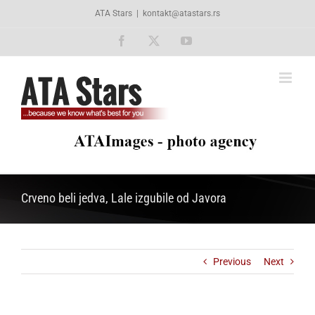
Skip
ATA Stars
|
kontakt@atastars.rs
to
content
Facebook
X
YouTube
Crveno beli jedva, Lale izgubile od Javora
Previous
Next