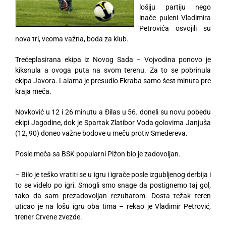
lošiju partiju nego
inače puleni Vladimira
Petrovića osvojili su
nova tri, veoma važna, boda za klub.
Trećeplasirana ekipa iz Novog Sada – Vojvodina ponovo je
kiksnula a ovoga puta na svom terenu. Za to se pobrinula
ekipa Javora. Lalama je presudio Ekraba samo šest minuta pre
kraja meča.
Novković u 12 i 26 minutu a Đilas u 56. doneli su novu pobedu
ekipi Jagodine, dok je Spartak Zlatibor Voda golovima Janjuša
(12, 90) doneo važne bodove u meču protiv Smedereva.
Posle meča sa BSK popularni Pižon bio je zadovoljan.
– Bilo je teško vratiti se u igru i igrače posle izgubljenog derbija i
to se videlo po igri. Smogli smo snage da postignemo taj gol,
tako da sam prezadovoljan rezultatom. Dosta težak teren
uticao je na lošu igru oba tima – rekao je Vladimir Petrović,
trener Crvene zvezde.