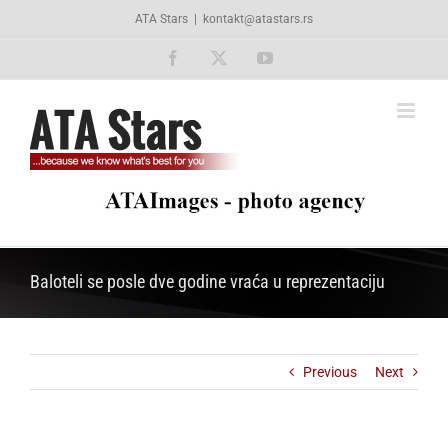
Skip
ATA Stars
|
kontakt@atastars.rs
to
content
Facebook
X
YouTube
Baloteli se posle dve godine vraća u reprezentaciju
Previous
Next