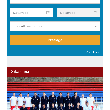
Datum od
Datum do
1 putnik
,
ekonomska
Pretraga
Avio karte
Slika dana