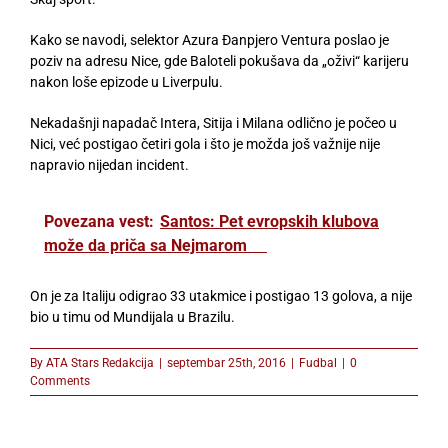
Kako se navodi, selektor Azura Đanpjero Ventura poslao je
poziv na adresu Nice, gde Baloteli pokušava da „oživi“ karijeru
nakon loše epizode u Liverpulu.
Nekadašnji napadač Intera, Sitija i Milana odlično je počeo u
Nici, već postigao četiri gola i što je možda još važnije nije
napravio nijedan incident.
Povezana vest:
Santos: Pet evropskih klubova
može da priča sa Nejmarom
On je za Italiju odigrao 33 utakmice i postigao 13 golova, a nije
bio u timu od Mundijala u Brazilu.
By
ATA Stars Redakcija
|
septembar 25th, 2016
|
Fudbal
|
0
Comments