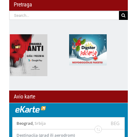
Pretraga
Search
for:
Avio karte
BEG
Beograd
,
Srbija
Destinacija (grad ili aerodrom)