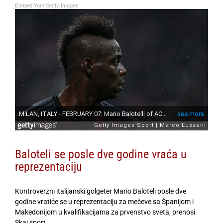
Embed from Getty Images
Baloteli se posle dve godine vraća u
reprezentaciju
Kontroverzni italijanski golgeter Mario Baloteli posle dve
godine vratiće se u reprezentaciju za mečeve sa Španijom i
Makedonijom u kvalifikacijama za prvenstvo sveta, prenosi
Skaj sport.