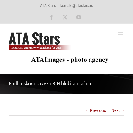
Skip
ATA Stars
|
kontakt@atastars.rs
to
content
Facebook
X
YouTube
Fudbalskom savezu BIH blokiran račun
Previous
Next