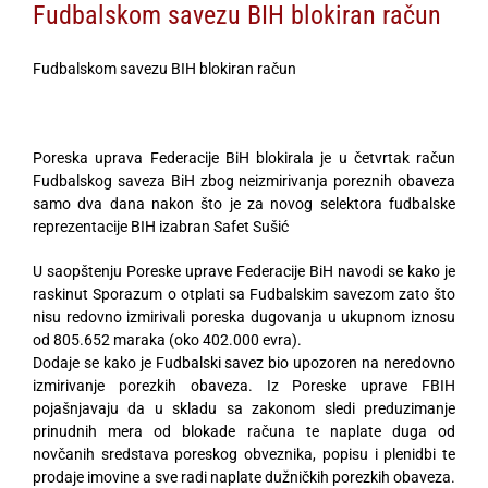
Fudbalskom savezu BIH blokiran račun
Fudbalskom savezu BIH blokiran račun
Poreska uprava Federacije BiH blokirala je u četvrtak račun
Fudbalskog saveza BiH zbog neizmirivanja poreznih obaveza
samo dva dana nakon što je za novog selektora fudbalske
reprezentacije BIH izabran Safet Sušić
U saopštenju Poreske uprave Federacije BiH navodi se kako je
raskinut Sporazum o otplati sa Fudbalskim savezom zato što
nisu redovno izmirivali poreska dugovanja u ukupnom iznosu
od 805.652 maraka (oko 402.000 evra).
Dodaje se kako je Fudbalski savez bio upozoren na neredovno
izmirivanje porezkih obaveza. Iz Poreske uprave FBIH
pojašnjavaju da u skladu sa zakonom sledi preduzimanje
prinudnih mera od blokade računa te naplate duga od
novčanih sredstava poreskog obveznika, popisu i plenidbi te
prodaje imovine a sve radi naplate dužničkih porezkih obaveza.