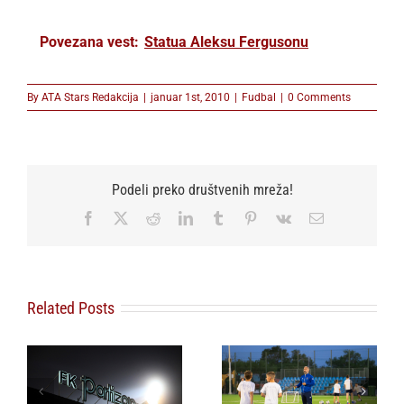
Povezana vest:
Statua Aleksu Fergusonu
By
ATA Stars Redakcija
|
januar 1st, 2010
|
Fudbal
|
0 Comments
Podeli preko društvenih mreža!
Facebook
X
Reddit
LinkedIn
Tumblr
Pinterest
Vk
Email
Related Posts
o
Omladinski sport u
FSS povlači podršku
Beogradu dobija
Djaniju Infantinu za