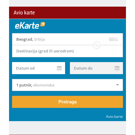
Avio karte
BEG
Beograd
,
Srbija
Destinacija (grad ili aerodrom)
Datum od
Datum do
1 putnik
,
ekonomska
Pretraga
Avio karte