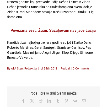
trenera godine, koji predvode Didije Dešan i Zinedin Zidan.
Dešan je vodio Francusku do titule šampiona sveta, dok je
Zidan s Real Madridom osvojio treću uzastopnu titulu u Ligi
šampiona.
Povezana vest:
Žuan: Sažaljevam navijače Lacija
Kandidati za najboljeg trenera godine su još i Zlatko Dalić,
Roberto Martines, Geret Sautgejt, Stanislav Černišov, Pep
Gvardiola, Masimilijano Alegri, Jirgen Klop, Dijego Simeone i
Ernesto Valverde.
By
ATA Stars Redakcija
|
jul 24th, 2018
|
Fudbal
|
0 Comments
Podeli preko društvenih mreža!
Facebook
X
Reddit
LinkedIn
Tumblr
Pinterest
Vk
Email