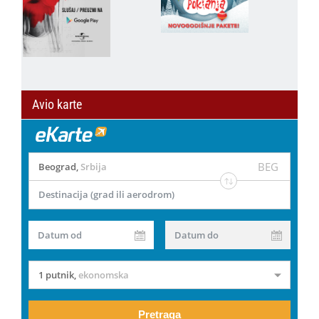
Avio karte
BEG
Beograd
,
Srbija
Destinacija (grad ili aerodrom)
Datum od
Datum do
1 putnik
,
ekonomska
Pretraga