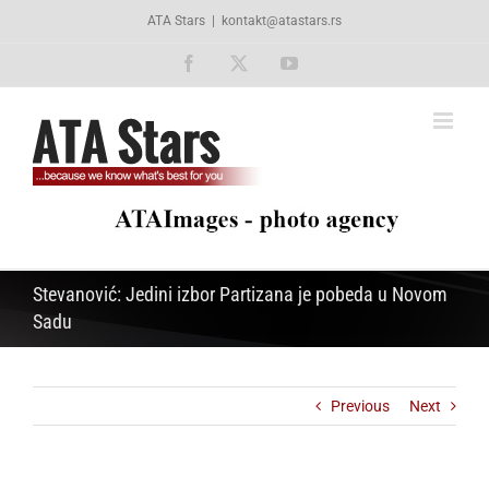
Skip
ATA Stars
|
kontakt@atastars.rs
to
content
Facebook
X
YouTube
Stevanović: Jedini izbor Partizana je pobeda u Novom
Sadu
Previous
Next