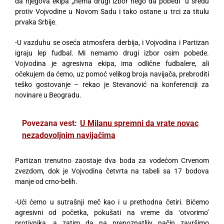
da njegova ekipa „nema drugi izbor nego da pobedi“ u sredu
protiv Vojvodine u Novom Sadu i tako ostane u trci za titulu
prvaka Srbije.
-U vazduhu se oseća atmosfera derbija, i Vojvodina i Partizan
igraju lep fudbal. Mi nemamo drugi izbor osim pobede.
Vojvodina je agresivna ekipa, ima odlične fudbalere, ali
očekujem da ćemo, uz pomoć velikog broja navijača, prebroditi
teško gostovanje – rekao je Stevanović na konferenciji za
novinare u Beogradu.
Povezana vest:
U Milanu spremni da vrate novac
nezadovoljnim navijačima
Partizan trenutno zaostaje dva boda za vodećom Crvenom
zvezdom, dok je Vojvodina četvrta na tabeli sa 17 bodova
manje od crno-belih.
-Ući ćemo u sutrašnji meč kao i u prethodna četiri. Bićemo
agresivni od početka, pokušati na vreme da ‘otvorimo’
protivnika, a zatim da na prepoznatljiv način završimo