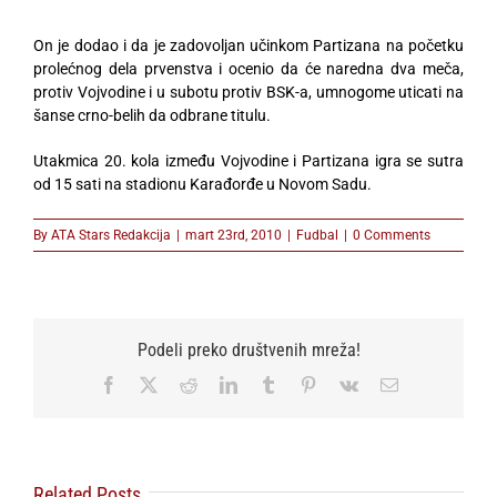
On je dodao i da je zadovoljan učinkom Partizana na početku
prolećnog dela prvenstva i ocenio da će naredna dva meča,
protiv Vojvodine i u subotu protiv BSK-a, umnogome uticati na
šanse crno-belih da odbrane titulu.
Utakmica 20. kola između Vojvodine i Partizana igra se sutra
od 15 sati na stadionu Karađorđe u Novom Sadu.
By
ATA Stars Redakcija
|
mart 23rd, 2010
|
Fudbal
|
0 Comments
Podeli preko društvenih mreža!
Facebook
X
Reddit
LinkedIn
Tumblr
Pinterest
Vk
Email
Related Posts