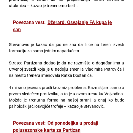
utakmicu – kazao je trener crno-belih.
Povezana vest:
Džerard: Osvajanje FA kupa je
san
Stevanović je kazao da još ne zna da li će na teren izvesti
formaciju za samo jednim napadačem.
Strateg Partizana dodao je da ne razmišlja o događanjima u
Crvenoj zvezdi koja je u nedelju smenila Vladimira Petrovića i
na mesto trenera imenovala Ratka Dostanića.
-I mi smo jesenas prošli kroz niz problema. Razmišljam samo o
prvom sledećem protivniku, a to je u ovom trenutku Vojvodina.
Možda je trenutna forma na našoj strani, a onaj ko bude
psihološki jači osvojiće trofeje – kazao je Stevanović.
Povezana vest:
Od ponedeljka u prodaji
polusezonske karte za Partizan