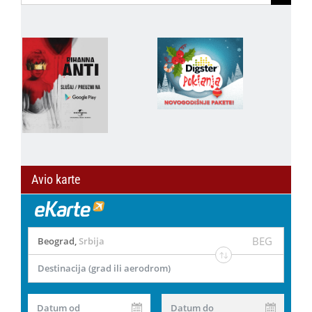
for:
Avio karte
BEG
Beograd
,
Srbija
Destinacija (grad ili aerodrom)
Datum od
Datum do