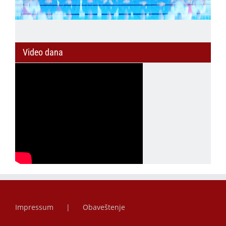
Video dana
Impressum
Obaveštenje