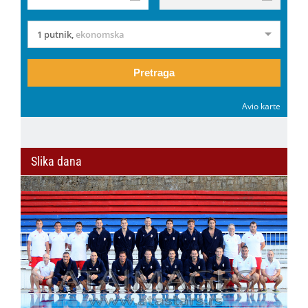
1 putnik
,
ekonomska
Pretraga
Avio karte
Slika dana