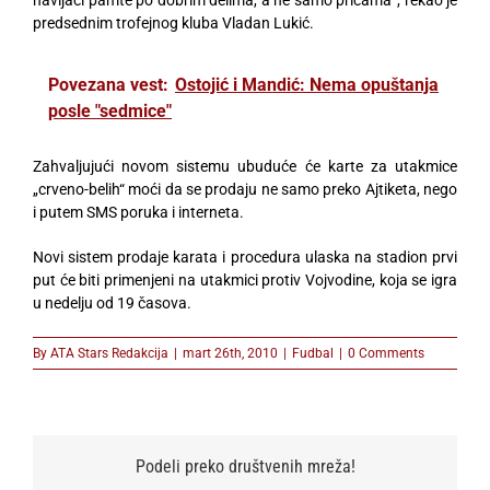
navijači pamte po dobrim delima, a ne samo pričama“, rekao je
predsednim trofejnog kluba Vladan Lukić.
Povezana vest:
Ostojić i Mandić: Nema opuštanja
posle "sedmice"
Zahvaljujući novom sistemu ubuduće će karte za utakmice
„crveno-belih“ moći da se prodaju ne samo preko Ajtiketa, nego
i putem SMS poruka i interneta.
Novi sistem prodaje karata i procedura ulaska na stadion prvi
put će biti primenjeni na utakmici protiv Vojvodine, koja se igra
u nedelju od 19 časova.
By
ATA Stars Redakcija
|
mart 26th, 2010
|
Fudbal
|
0 Comments
Podeli preko društvenih mreža!