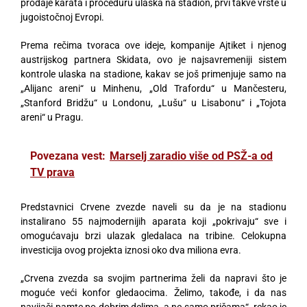
prodaje karata i proceduru ulaska na stadion, prvi takve vrste u
jugoistočnoj Evropi.
Prema rečima tvoraca ove ideje, kompanije Ajtiket i njenog
austrijskog partnera Skidata, ovo je najsavremeniji sistem
kontrole ulaska na stadione, kakav se još primenjuje samo na
„Alijanc areni“ u Minhenu, „Old Trafordu“ u Mančesteru,
„Stanford Bridžu“ u Londonu, „Lušu“ u Lisabonu“ i „Tojota
areni“ u Pragu.
Povezana vest:
Marselj zaradio više od PSŽ-a od
TV prava
Predstavnici Crvene zvezde naveli su da je na stadionu
instalirano 55 najmodernijih aparata koji „pokrivaju“ sve i
omogućavaju brzi ulazak gledalaca na tribine. Celokupna
investicija ovog projekta iznosi oko dva miliona evra.
„Crvena zvezda sa svojim partnerima želi da napravi što je
moguće veći konfor gledaocima. Želimo, takođe, i da nas