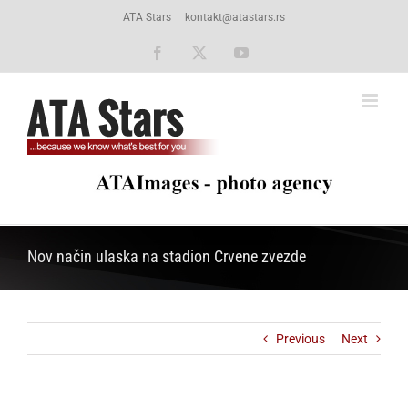
Skip
ATA Stars
|
kontakt@atastars.rs
to
content
Facebook
X
YouTube
Nov način ulaska na stadion Crvene zvezde
Previous
Next