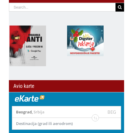
Search
for:
Avio karte
BEG
Beograd
,
Srbija
Destinacija (grad ili aerodrom)