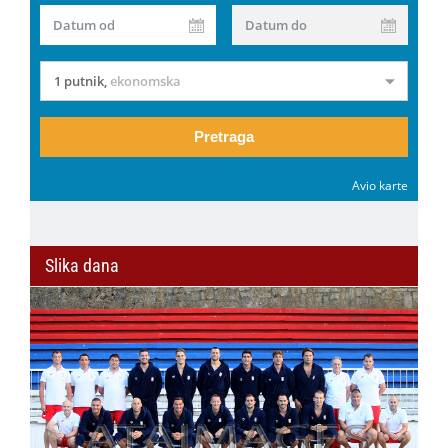
Datum od
Datum do
1 putnik
,
ekonomska
Pretraga
Avio karte
Slika dana