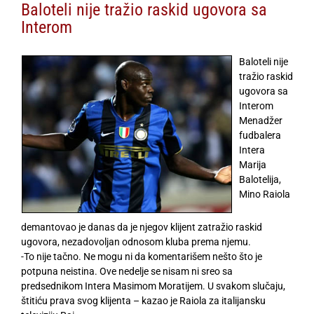
Baloteli nije tražio raskid ugovora sa
Interom
Baloteli nije
tražio raskid
ugovora sa
Interom
Menadžer
fudbalera
Intera
Marija
Balotelija,
Mino Raiola
demantovao je danas da je njegov klijent zatražio raskid
ugovora, nezadovoljan odnosom kluba prema njemu.
-To nije tačno. Ne mogu ni da komentarišem nešto što je
potpuna neistina. Ove nedelje se nisam ni sreo sa
predsednikom Intera Masimom Moratijem. U svakom slučaju,
štitiću prava svog klijenta – kazao je Raiola za italijansku