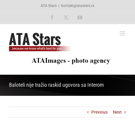
Skip
ATA Stars
|
kontakt@atastars.rs
to
content
Facebook
X
YouTube
Baloteli nije tražio raskid ugovora sa Interom
Previous
Next