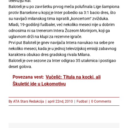
televiziju Rai.
Baloteli je u po završetku prvog meča polufinala Lige šampiona
protiv Barselone u kojoj je Inter pobedio sa 3:1 bacio dres, što
su navijači milanskog tima ispratili „koncertom“ zvižduka.
Mladi, 19-godišnji fudbaler, već nekoliko meseci nije u dobrim
odnosima ni sa trenerom Intera Žozeom Morinjom, koji ga
uglavnom drži na klupi za rezervne igrače.
Prvi put Baloteli je gnev navijača Intera navukao na sebe pre
nekoliko meseci, kada je u jednoj televizijskoj emisiji zabavnog
karaktera obukao dres gradskog rivala Milana.
Baloteli je ove sezone za Inter odigrao 35 utakmica i postigao
deset golova.
Povezana vest:
Vučelić: Titula na kocki, ali
Škuletić ide u Lokomotivu
By
ATA Stars Redakcija
|
april 22nd, 2010
|
Fudbal
|
0 Comments