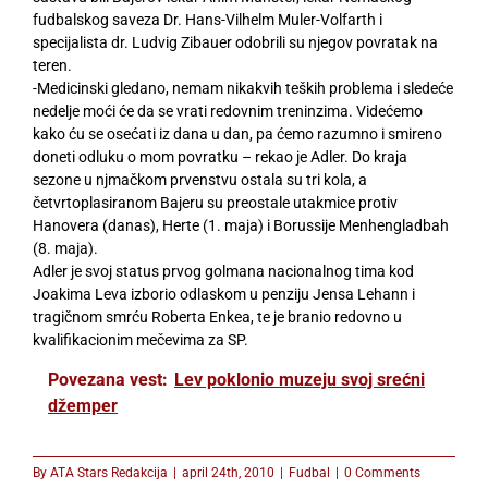
fudbalskog saveza Dr. Hans-Vilhelm Muler-Volfarth i
specijalista dr. Ludvig Zibauer odobrili su njegov povratak na
teren.
-Medicinski gledano, nemam nikakvih teških problema i sledeće
nedelje moći će da se vrati redovnim treninzima. Videćemo
kako ću se osećati iz dana u dan, pa ćemo razumno i smireno
doneti odluku o mom povratku – rekao je Adler. Do kraja
sezone u njmačkom prvenstvu ostala su tri kola, a
četvrtoplasiranom Bajeru su preostale utakmice protiv
Hanovera (danas), Herte (1. maja) i Borussije Menhengladbah
(8. maja).
Adler je svoj status prvog golmana nacionalnog tima kod
Joakima Leva izborio odlaskom u penziju Jensa Lehann i
tragičnom smrću Roberta Enkea, te je branio redovno u
kvalifikacionim mečevima za SP.
Povezana vest:
Lev poklonio muzeju svoj srećni
džemper
By
ATA Stars Redakcija
|
april 24th, 2010
|
Fudbal
|
0 Comments