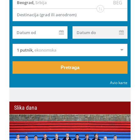
BEG
Beograd
,
Srbija
Destinacija (grad ili aerodrom)
Datum od
Datum do
1 putnik
,
ekonomska
Pretraga
Avio karte
Slika dana