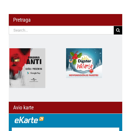
Pretraga
Search
for:
Avio karte