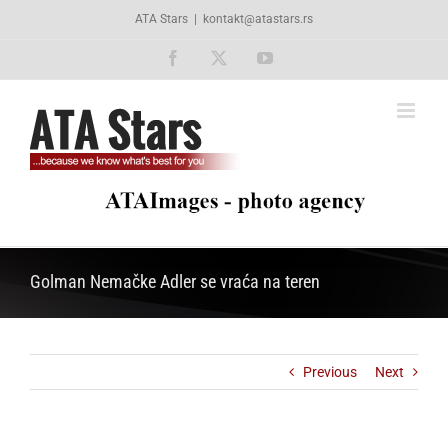
Skip
ATA Stars
|
kontakt@atastars.rs
to
content
Facebook
X
YouTube
Golman Nemačke Adler se vraća na teren
Previous
Next