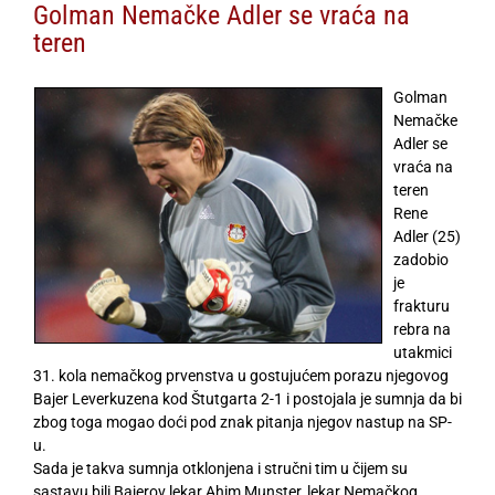
Golman Nemačke Adler se vraća na
teren
Golman
Nemačke
Adler se
vraća na
teren
Rene
Adler (25)
zadobio
je
frakturu
rebra na
utakmici
31. kola nemačkog prvenstva u gostujućem porazu njegovog
Bajer Leverkuzena kod Štutgarta 2-1 i postojala je sumnja da bi
zbog toga mogao doći pod znak pitanja njegov nastup na SP-
u.
Sada je takva sumnja otklonjena i stručni tim u čijem su
sastavu bili Bajerov lekar Ahim Munster, lekar Nemačkog