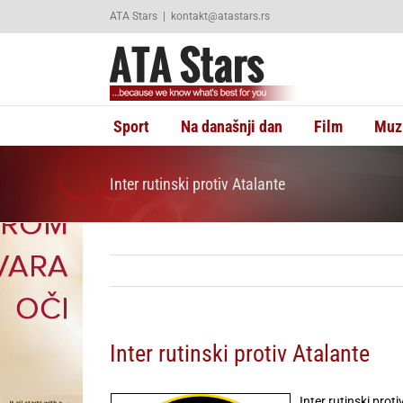
Skip
ATA Stars
|
kontakt@atastars.rs
to
content
Sport
Na današnji dan
Film
Muz
Inter rutinski protiv Atalante
Inter rutinski protiv Atalante
Inter rutinski prot