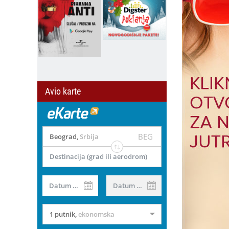
Avio karte
BEG
Beograd
,
Srbija
Destinacija (grad ili aerodrom)
Datum od
Datum do
1 putnik
,
ekonomska