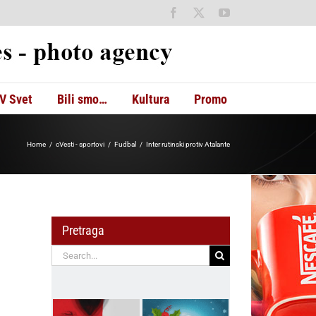
Facebook
X
YouTube
V Svet
Bili smo…
Kultura
Promo
Home
cVesti - sportovi
Fudbal
Inter rutinski protiv Atalante
Pretraga
Search
for: