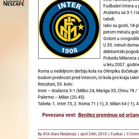
Fudbaleri Intera u 
Atalantu sa 3-1 i 
tabeli.
Iako su gosti, 18-p
petom minutu golom 
Golom u ovogodiš
U 35. minuti doma
debitantski pogoda
Pobedu Milaneza za
u letu 2007. godin
Roma u nedeljnom derbiju kola na Olimpiku dočekuje 
bodom prednosti pred Interom, tri kola pre kraja takm
Rezultati, 35. kolo:
Inter – Atalanta 3-1 (Milito 24, Mariga 35, Chivu 78 / 
Palermo – Milan (20.45)
Tabela: 1. Inter 73, 2. Roma 71 (-1), 3. Milan 64 (-1),
Povezana vest:
Benitez preminuo od srčan
By
ATA Stars Redakcija
|
april 24th, 2010
|
Fudbal
|
0 Com