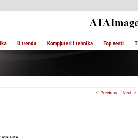
ika
U trendu
Kompjuteri i tehnika
Top vesti
T
Previous
Next
iv Atalante