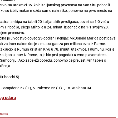
prvoj su utakmici 35. kola italijanskog prvenstva na San Siru pobedili
tako su izbili, makar možda samo nakratko, ponovno na prvo mesto na
lasirana ekipa na tabeli 20 italijanskih prvoligaša, poveli sa 1-0 već u
Tiribočija, Diego Milito je u 24. minuti izjednačio na 1-1 svojim 20.
njem prvenstvu.
ćina je u vođstvo doveo 23-godišnji Kenijac MkDonald Mariga postigavši
k za Inter nakon što je zimus stigao za pet miliona evra iz Parme.
ključio je Rumun Kristian Kivu u 78. minuti utakmice. I Rumunu, koji je
e stigao u Inter iz Rome, to je bio prvi pogodak u crno-plavom dresu.
Samdoriju. Ako zabeleži pobedu, ponovno će preuzeti vrh tabele s
ičenja.
Tiribocchi 5)
 4. Sampdoria 57 (-1), 5. Palermo 55 (-1)…, 18. Atalanta 34…
og udara
ments