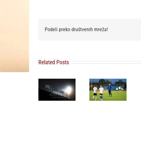
Podeli preko društvenih mreža!
Related Posts
FK Partizan
Omladinski
FSS povlači
ponovo
sport u
podršku
uputio apel
Beogradu
Djaniju
navijačima:
dobija novu
Infantinu za
Pružite
energiju:
novi mandat
podršku
NIKA CUP
na mestu
igračima,
2026 počinje
predsednika
nemojte
za dve
FIFA
štetiti
nedelje