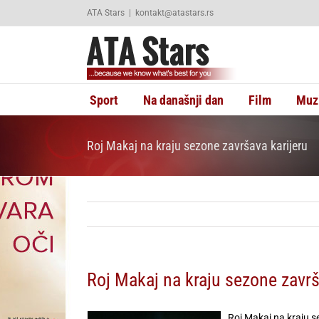
Skip
ATA Stars
|
kontakt@atastars.rs
to
content
Sport
Na današnji dan
Film
Muz
Roj Makaj na kraju sezone završava karijeru
Roj Makaj na kraju sezone završ
Roj Makaj na kraju s