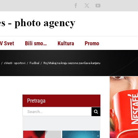
Facebook
X
YouTube
V Svet
Bili smo…
Kultura
Promo
cVesti - sportovi
Fudbal
Roj Makaj na kraju sezone završava karijeru
Pretraga
Search
for: