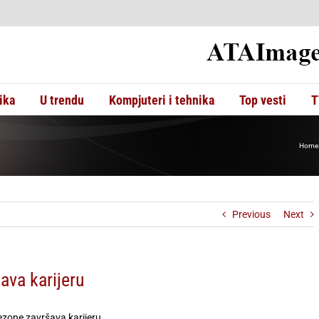
ika
U trendu
Kompjuteri i tehnika
Top vesti
T
Home
Previous
Next
ava karijeru
ezone završava karijeru