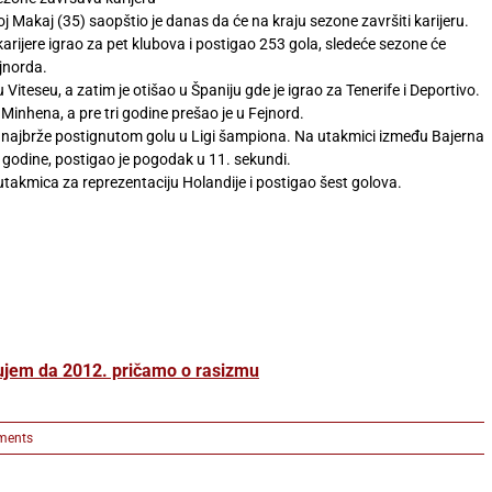
j Makaj (35) saopštio je danas da će na kraju sezone završiti karijeru.
karijere igrao za pet klubova i postigao 253 gola, sledeće sezone će
ejnorda.
u Viteseu, a zatim je otišao u Španiju gde je igrao za Tenerife i Deportivo.
z Minhena, a pre tri godine prešao je u Fejnord.
 najbrže postignutom golu u Ligi šampiona. Na utakmici između Bajerna
 godine, postigao je pogodak u 11. sekundi.
utakmica za reprezentaciju Holandije i postigao šest golova.
ujem da 2012. pričamo o rasizmu
ments