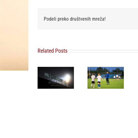
Podeli preko društvenih mreža!
Related Posts
FK Partizan
Omladinski
FSS povlači
ponovo
sport u
podršku
uputio apel
Beogradu
Djaniju
navijačima:
dobija novu
Infantinu za
Pružite
energiju:
novi mandat
podršku
NIKA CUP
na mestu
igračima,
2026 počinje
predsednika
nemojte
za dve
FIFA
štetiti
nedelje