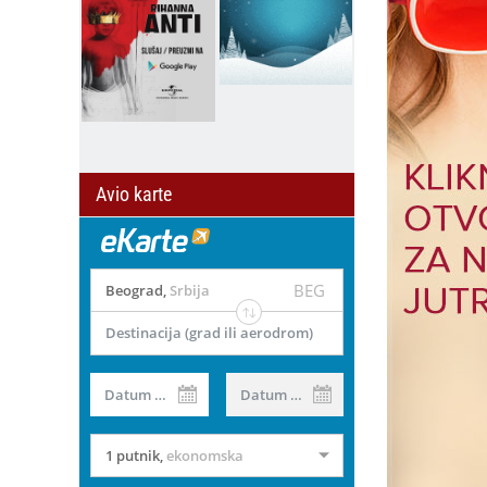
Avio karte
BEG
Beograd
,
Srbija
Destinacija (grad ili aerodrom)
Datum od
Datum do
1 putnik
,
ekonomska