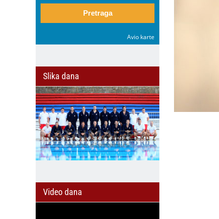
Pretraga
il
Avio karte
Slika dana
zan
Omladinski
FSS povlači
o
sport u
podršku
pel
Beogradu
Djaniju
ma:
dobija novu
Infantinu za
e
energiju:
novi mandat
u
NIKA CUP
na mestu
a,
2026 počinje
predsednika
e
za dve
FIFA
nedelje
Video dana