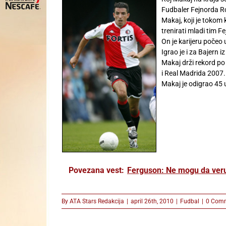
Fudbaler Fejnorda Ro
Makaj, koji je tokom 
trenirati mladi tim F
On je karijeru počeo 
Igrao je i za Bajern i
Makaj drži rekord po
i Real Madrida 2007.
Makaj je odigrao 45 
Povezana vest:
Ferguson: Ne mogu da ver
By
ATA Stars Redakcija
|
april 26th, 2010
|
Fudbal
|
0 Com