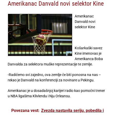
Amerikanac Danvald novi selektor Kine
Amerikanac
Danvald novi
selektor Kine
Košarkaški savez
Kine imenovao je
Amerikanca Boba
Danvalda za selektora muške reprezentacije te zemlje.
-Radićemo svi zajedno, ova zemlje će biti ponosna na nas –
rekao je Danvald na konferenciji za novinare u Pekingu.
Amerikanac je u dosadašnjoj karijeri radio kao pomoćni trener
u NBA ligašima Klivlendu i Nju Orleansu.
Povezana vest:
Zvezda nastavila seriju, pobedila i