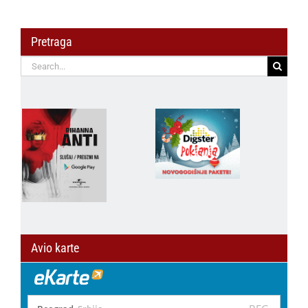
Pretraga
Search
for:
Avio karte