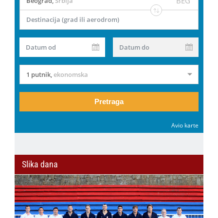
BEG
Beograd
,
Srbija
Destinacija (grad ili aerodrom)
Datum od
Datum do
1 putnik
,
ekonomska
Pretraga
Avio karte
Slika dana