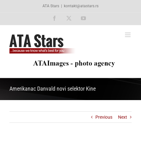
Skip
ATA Stars
|
kontakt@atastars.rs
to
content
Facebook
X
YouTube
Amerikanac Danvald novi selektor Kine
Previous
Next