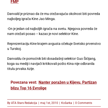
FMP
Danvald je priznao da će mu otežavajuća okolnost biti povreda
najboljeg igrača Kine Jao Minga.
-On je jedan od najboljih igrača na svetu. Njegova povreda će
nam otežati posao – kazao je novi selektor Kine.
Reprezentaciju Kine krajem avgusta očekuje Svetsko prvenstvo
u Turskoj.
Danvaldu će pomoćnik biti dosadašnji selektor Guo Šićijang,
koga su mediji i navijači kritikovali pošto Kina nije odbranila
titulu prvaka Azije.
Povezana vest:
Nanter poražen u Kijevu, Partizan
blizu Top 16 Evrolige
By
ATA Stars Redakcija
|
maj 1st, 2010
|
Košarka
|
0 Comments