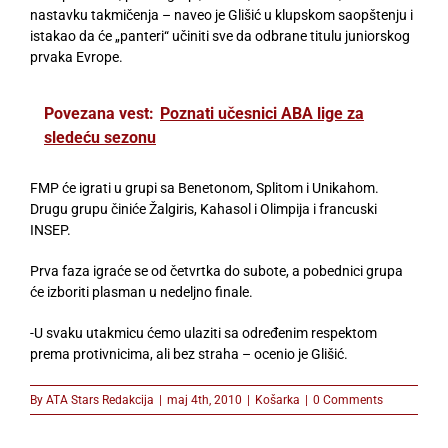
nastavku takmičenja – naveo je Glišić u klupskom saopštenju i
istakao da će „panteri“ učiniti sve da odbrane titulu juniorskog
prvaka Evrope.
Povezana vest:
Poznati učesnici ABA lige za
sledeću sezonu
FMP će igrati u grupi sa Benetonom, Splitom i Unikahom.
Drugu grupu činiće Žalgiris, Kahasol i Olimpija i francuski
INSEP.
Prva faza igraće se od četvrtka do subote, a pobednici grupa
će izboriti plasman u nedeljno finale.
-U svaku utakmicu ćemo ulaziti sa određenim respektom
prema protivnicima, ali bez straha – ocenio je Glišić.
By
ATA Stars Redakcija
|
maj 4th, 2010
|
Košarka
|
0 Comments