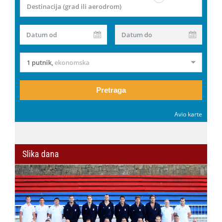
Destinacija (grad ili aerodrom)
Datum od
Datum do
1 putnik
,
ekonomska
Pretraga
Avio karte
Slika dana