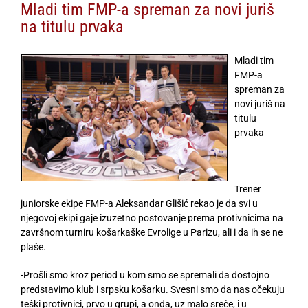
Mladi tim FMP-a spreman za novi juriš
na titulu prvaka
Mladi tim
FMP-a
spreman za
novi juriš na
titulu
prvaka
Trener
juniorske ekipe FMP-a Aleksandar Glišić rekao je da svi u
njegovoj ekipi gaje izuzetno postovanje prema protivnicima na
završnom turniru košarkaške Evrolige u Parizu, ali i da ih se ne
plaše.
-Prošli smo kroz period u kom smo se spremali da dostojno
predstavimo klub i srpsku košarku. Svesni smo da nas očekuju
teški protivnici, prvo u grupi, a onda, uz malo sreće, i u