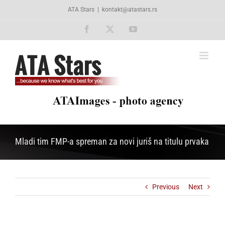
Skip
ATA Stars
|
kontakt@atastars.rs
to
content
Facebook
X
YouTube
Mladi tim FMP-a spreman za novi juriš na titulu prvaka
Previous
Next