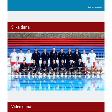
Avio karte
Slika dana
Video dana