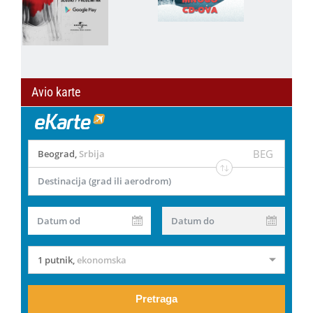
Avio karte
BEG
Beograd
,
Srbija
Destinacija (grad ili aerodrom)
Datum od
Datum do
1 putnik
,
ekonomska
Pretraga