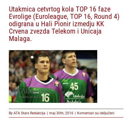
Utakmica cetvrtog kola TOP 16 faze
Evrolige (Euroleague, TOP 16, Round 4)
odigrana u Hali Pionir izmedju KK
Crvena zvezda Telekom i Unicaja
Malaga.
na
By
ATA Stars Redakcija
|
maj 30th, 2016
|
Komentari su isključeni
Utakmica
cetvrtog
kola