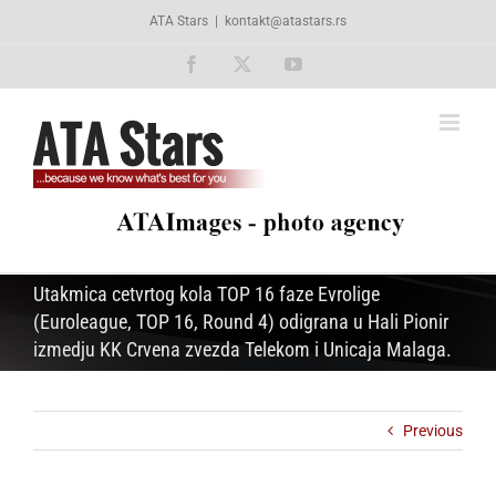
Skip
ATA Stars
|
kontakt@atastars.rs
to
content
Facebook
X
YouTube
Utakmica cetvrtog kola TOP 16 faze Evrolige
(Euroleague, TOP 16, Round 4) odigrana u Hali Pionir
izmedju KK Crvena zvezda Telekom i Unicaja Malaga.
Previous