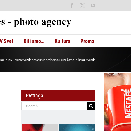
Facebook
X
YouTube
V Svet
Bili smo…
Kultura
Promo
ome
KK Crvena zvezda organizuje omladinski letnji kamp
kamp zvezda
Pretraga
Search
for: