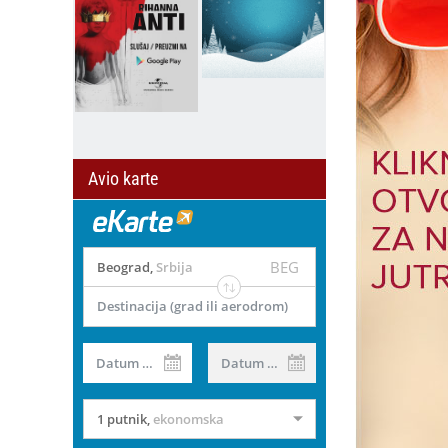
Avio karte
BEG
Beograd
,
Srbija
Destinacija (grad ili aerodrom)
il
Datum od
Datum do
1 putnik
,
ekonomska