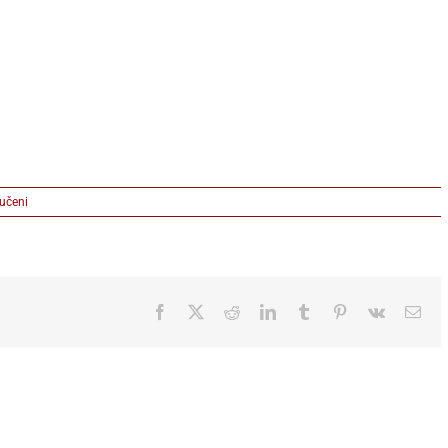
na
jučeni
kamp
zvezda
Facebook
X
Reddit
LinkedIn
Tumblr
Pinterest
Vk
Ema