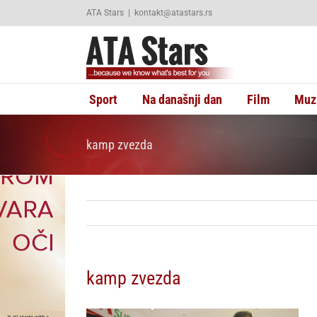
Skip
ATA Stars
|
kontakt@atastars.rs
to
content
Sport
Na današnji dan
Film
Muz
kamp zvezda
kamp zvezda