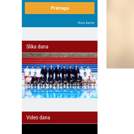
Pretraga
Avio karte
Slika dana
Video dana