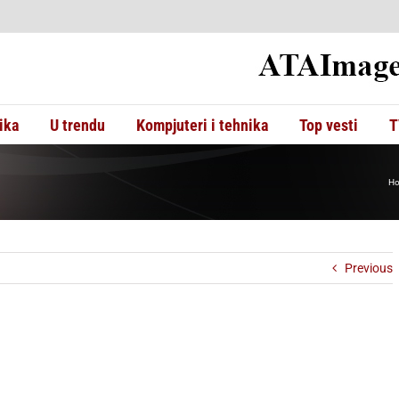
ika
U trendu
Kompjuteri i tehnika
Top vesti
T
H
Previous