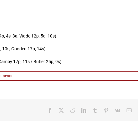
p, 4s, 3a, Wade 12p, 5a, 10s)
p, 10s, Gooden 17p, 14s)
Camby 17p, 11s / Butler 25p, 9s)
mments
Facebook
X
Reddit
LinkedIn
Tumblr
Pinterest
Vk
Ema