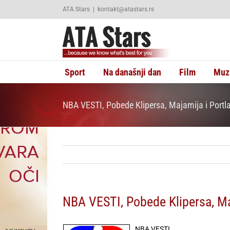
Skip
ATA Stars
|
kontakt@atastars.rs
to
content
Sport
Na današnji dan
Film
Muz
NBA VESTI, Pobede Klipersa, Majamija i Portl
NBA VESTI, Pobede Klipersa, Ma
NBA VESTI