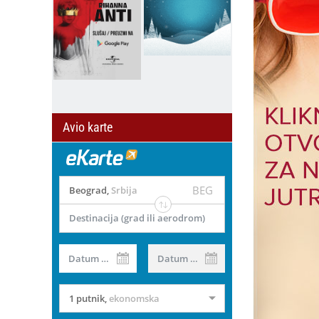
Avio karte
BEG
Beograd
,
Srbija
Destinacija (grad ili aerodrom)
Datum od
Datum do
1 putnik
,
ekonomska