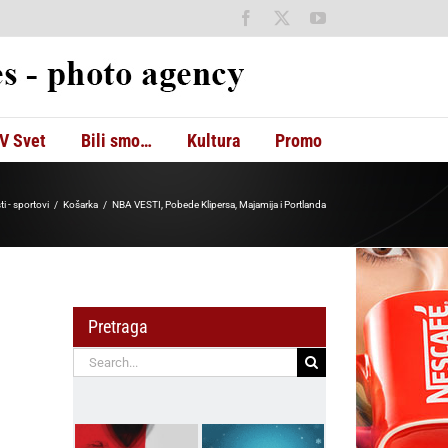
Facebook
X
YouTube
V Svet
Bili smo…
Kultura
Promo
ti - sportovi
Košarka
NBA VESTI, Pobede Klipersa, Majamija i Portlanda
Pretraga
Search
for: