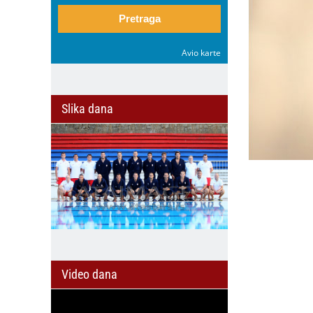
Pretraga
Avio karte
Slika dana
il
Video dana