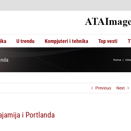
ika
U trendu
Kompjuteri i tehnika
Top vesti
T
anda
Home
cVes
Previous
Next
jamija i Portlanda