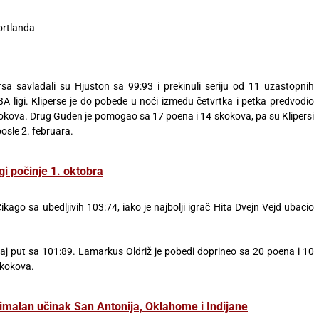
ortlanda
sa savladali su Hjuston sa 99:93 i prekinuli seriju od 11 uzastopnih
 ligi. Kliperse je do pobede u noći između četvrtka i petka predvodio
kokova. Drug Guden je pomogao sa 17 poena i 14 skokova, pa su Klipersi
posle 2. februara.
i počinje 1. oktobra
ago sa ubedljivih 103:74, iako je najbolji igrač Hita Dvejn Vejd ubacio
ovaj put sa 101:89. Lamarkus Oldriž je pobedi doprineo sa 20 poena i 10
skokova.
malan učinak San Antonija, Oklahome i Indijane