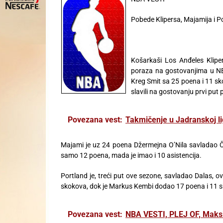
Pobede Klipersa, Majamija i P
Košarkaši Los Anđeles Kliper
poraza na gostovanjima u NBA
Kreg Smit sa 25 poena i 11 s
slavili na gostovanju prvi put 
Povezana vest:
Takmičenje u Jadranskoj lig
Majami je uz 24 poena Džermejna O’Nila savladao Čik
samo 12 poena, mada je imao i 10 asistencija.
Portland je, treći put ove sezone, savladao Dalas, 
skokova, dok je Markus Kembi dodao 17 poena i 11 
Povezana vest:
NBA VESTI, PLEJ OF, Maksi