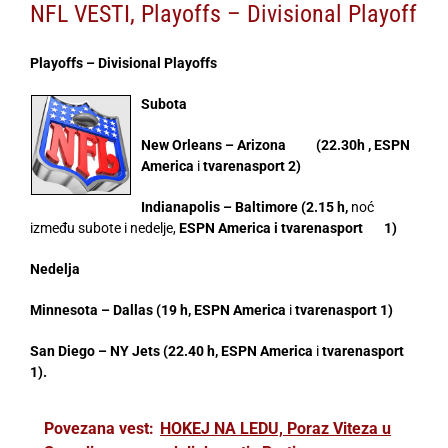
NFL VESTI, Playoffs – Divisional Playoff
Playoffs – Divisional Playoffs
Subota
New Orleans – Arizona (22.30h , ESPN
America
i
tvarenasport 2)
Indianapolis – Baltimore (2.15 h,
noć
između subote i nedelje,
ESPN America i tvarenasport 1)
Nedelja
Minnesota – Dallas (19 h, ESPN America
i
tvarenasport 1)
San Diego – NY Jets (22.40 h, ESPN America
i
tvarenasport
1).
Povezana vest:
HOKEJ NA LEDU, Poraz Viteza u