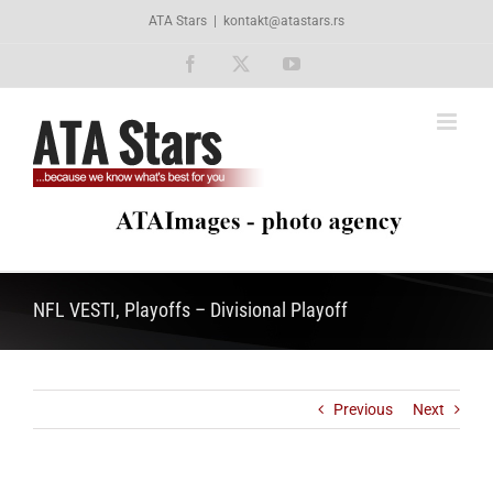
Skip
ATA Stars
|
kontakt@atastars.rs
to
content
Facebook
X
YouTube
NFL VESTI, Playoffs – Divisional Playoff
Previous
Next