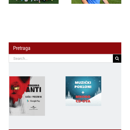
energija je na
o saradnji i
vrhuncu“
zajedničkoj ski karti
Pretraga
Search
for: