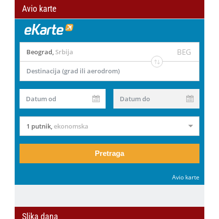
Avio karte
BEG
Beograd
,
Srbija
Destinacija (grad ili aerodrom)
Datum od
Datum do
1 putnik
,
ekonomska
Pretraga
Avio karte
Slika dana