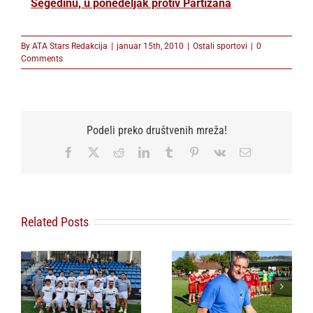
Segedinu, u ponedeljak protiv Partizana
By
ATA Stars Redakcija
|
januar 15th, 2010
|
Ostali sportovi
|
0
Comments
Podeli preko društvenih mreža!
Facebook
X
Reddit
LinkedIn
Tumblr
Pinterest
Vk
Email
Related Posts
Olimpijski centar
SRBIJA SPREMNA
„Jahorina“ i
ZA OKRŠAJ U BEČU:
Skijališta Srbije
„Idemo po pobedu,
i
potpisali sporazum