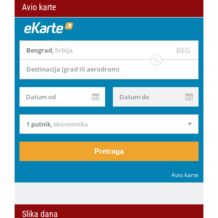
Avio karte
BEG
Beograd
,
Srbija
Destinacija (grad ili aerodrom)
Datum od
Datum do
1 putnik
,
ekonomska
Pretraga
Avio karte
Slika dana