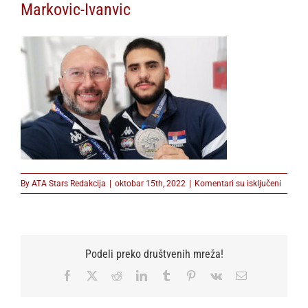
Markovic-Ivanvic
na
By
ATA Stars Redakcija
|
oktobar 15th, 2022
|
Komentari su isključeni
Markov
Ivanvic
Podeli preko društvenih mreža!
Facebook
X
Reddit
LinkedIn
Tumblr
Pinterest
Vk
Email