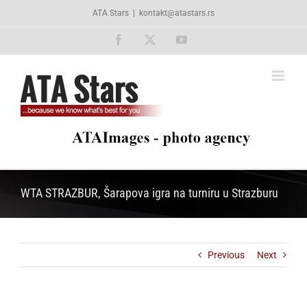
Skip
ATA Stars
|
kontakt@atastars.rs
to
content
Facebook
X
YouTube
WTA STRAZBUR, Šarapova igra na turniru u Strazburu
Previous
Next