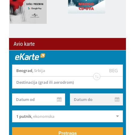
Avio karte
BEG
Beograd
,
Srbija
Destinacija (grad ili aerodrom)
Datum od
Datum do
1 putnik
,
ekonomska
Pretraga