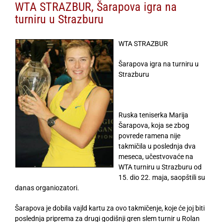
WTA STRAZBUR, Šarapova igra na
turniru u Strazburu
WTA STRAZBUR
Šarapova igra na turniru u
Strazburu
Ruska teniserka Marija
Šarapova, koja se zbog
povrede ramena nije
takmičila u poslednja dva
meseca, učestvovaće na
WTA turniru u Strazburu od
15. dio 22. maja, saopštili su
danas organiozatori.
Šarapova je dobila vajld kartu za ovo takmičenje, koje će joj biti
poslednja priprema za drugi godišnji gren slem turnir u Rolan