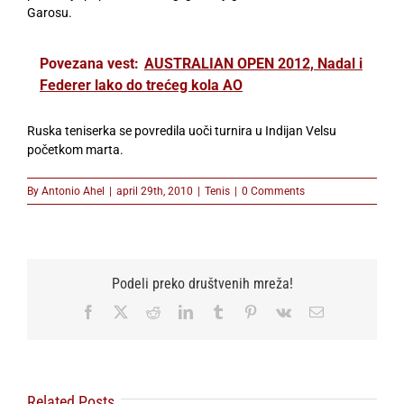
Garosu.
Povezana vest:
AUSTRALIAN OPEN 2012, Nadal i
Federer lako do trećeg kola AO
Ruska teniserka se povredila uoči turnira u Indijan Velsu
početkom marta.
By
Antonio Ahel
|
april 29th, 2010
|
Tenis
|
0 Comments
Podeli preko društvenih mreža!
Facebook
X
Reddit
LinkedIn
Tumblr
Pinterest
Vk
Email
Related Posts