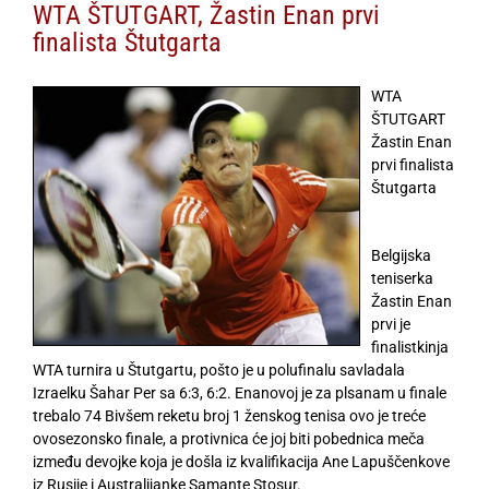
WTA ŠTUTGART, Žastin Enan prvi
finalista Štutgarta
WTA
ŠTUTGART
Žastin Enan
prvi finalista
Štutgarta
Belgijska
teniserka
Žastin Enan
prvi je
finalistkinja
WTA turnira u Štutgartu, pošto je u polufinalu savladala
Izraelku Šahar Per sa 6:3, 6:2. Enanovoj je za plsanam u finale
trebalo 74 Bivšem reketu broj 1 ženskog tenisa ovo je treće
ovosezonsko finale, a protivnica će joj biti pobednica meča
između devojke koja je došla iz kvalifikacija Ane Lapuščenkove
iz Rusije i Australijanke Samante Stosur.