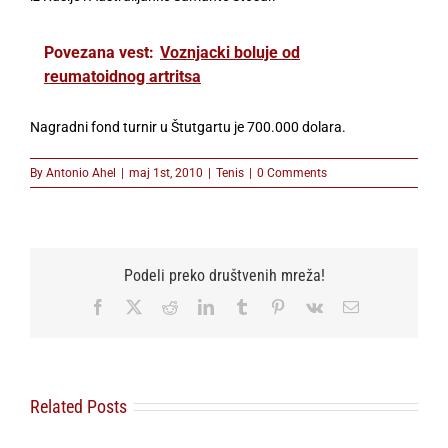
Povezana vest:
Voznjacki boluje od
reumatoidnog artritsa
Nagradni fond turnir u Štutgartu je 700.000 dolara.
By
Antonio Ahel
|
maj 1st, 2010
|
Tenis
|
0 Comments
Podeli preko društvenih mreža!
Facebook
X
Reddit
LinkedIn
Tumblr
Pinterest
Vk
Email
Related Posts