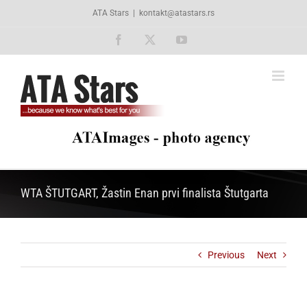
Skip
ATA Stars
|
kontakt@atastars.rs
to
content
Facebook
X
YouTube
WTA ŠTUTGART, Žastin Enan prvi finalista Štutgarta
Previous
Next