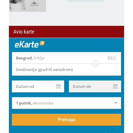
Avio karte
BEG
Beograd
,
Srbija
Destinacija (grad ili aerodrom)
Datum od
Datum do
1 putnik
,
ekonomska
Pretraga