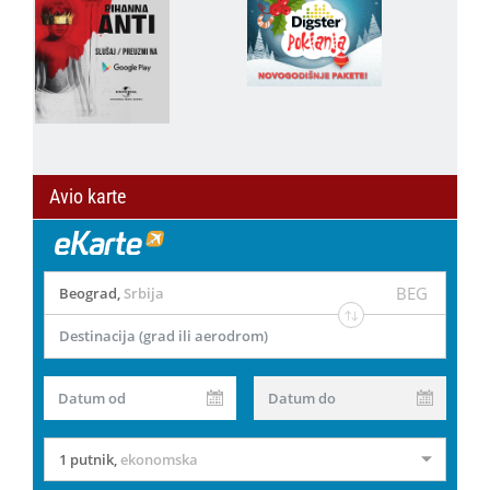
Avio karte
BEG
Beograd
,
Srbija
Destinacija (grad ili aerodrom)
Datum od
Datum do
1 putnik
,
ekonomska