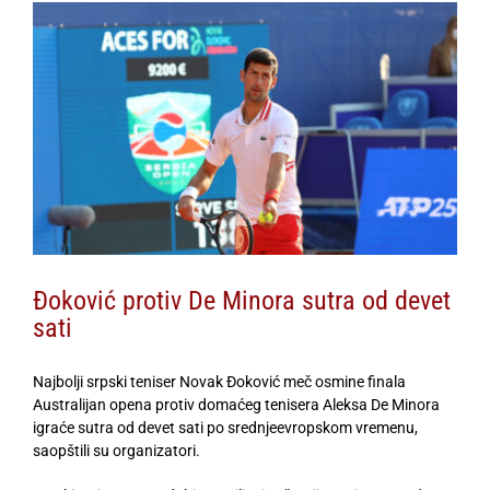
View
Larger
Image
Đoković protiv De Minora sutra od devet
sati
Najbolji srpski teniser Novak Đoković meč osmine finala
Australijan opena protiv domaćeg tenisera Aleksa De Minora
igraće sutra od devet sati po srednjeevropskom vremenu,
saopštili su organizatori.