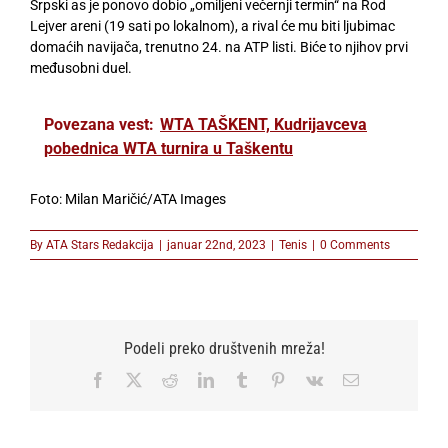
Srpski as je ponovo dobio „omiljeni večernji termin“ na Rod
Lejver areni (19 sati po lokalnom), a rival će mu biti ljubimac
domaćih navijača, trenutno 24. na ATP listi. Biće to njihov prvi
međusobni duel.
Povezana vest:
WTA TAŠKENT, Kudrijavceva
pobednica WTA turnira u Taškentu
Foto: Milan Maričić/ATA Images
By
ATA Stars Redakcija
|
januar 22nd, 2023
|
Tenis
|
0 Comments
Podeli preko društvenih mreža!
Facebook
X
Reddit
LinkedIn
Tumblr
Pinterest
Vk
Email