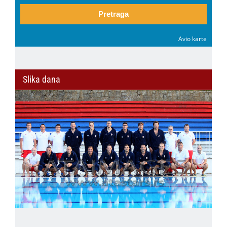
Pretraga
Avio karte
Slika dana