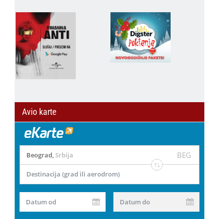
Avio karte
BEG
Beograd
,
Srbija
Destinacija (grad ili aerodrom)
Datum od
Datum do