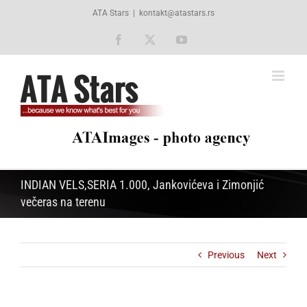
Skip
ATA Stars
|
kontakt@atastars.rs
to
content
Facebook
X
YouTube
INDIAN VELS,SERIA 1.000, Jankovićeva i Zimonjić
večeras na terenu
Previous
Next