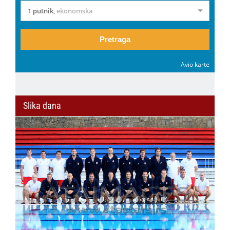
1 putnik
,
ekonomska
Pretraga
Avio karte
Slika dana