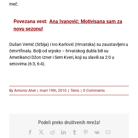
meč.
Povezana vest:
Ana Ivanović: Motivisana sam za
novu sezonu!
Dušan Vemić (Srbija) i Ivo Karlović (Hrvatska) su zaustavljeni u
četvrtfinalu. Bolji od srpsko – hrvatskog dubla bili su
Amerikanci Džon Izner i Sem Kveri, koji su slavili sa 2:0 u
setovima (6:3, 6:4).
By
Antonio Ahel
|
mart 19th, 2010
|
Tenis
|
0 Comments
Podeli preko društvenih mreža!
Facebook
X
Reddit
LinkedIn
Tumblr
Pinterest
Vk
Email