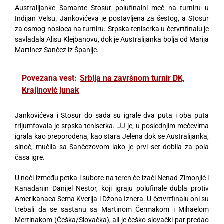
Australijanke Samante Stosur polufinalni meč na turniru u
Indijan Velsu. Jankovićeva je postavljena za šestog, a Stosur
za osmog nosioca na turniru. Srpska teniserka u četvrtfinalu je
savladala Alisu Klejbanovu, dok je Australijanka bolja od Marija
Martinez Sančez iz Španije.
Povezana vest:
Srbija na završnom turnir DK,
Krajinović junak
Jankovićeva i Stosur do sada su igrale dva puta i oba puta
trijumfovala je srpska teniserka. JJ je, u poslednjim mečevima
igrala kao preporođena, kao stara Jelena dok se Australijanka,
sinoć, mučila sa Sančezovom iako je prvi set dobila za pola
časa igre.
U noći između petka i subote na teren će izaći Nenad Zimonjić i
Kanađanin Danijel Nestor, koji igraju polufinale dubla protiv
Amerikanaca Sema Kverija i Džona Iznera. U četvrtfinalu oni su
trebali da se sastanu sa Martinom Čermakom i Mihaelom
Mertinakom (Češka/Slovačka), ali je češko-slovački par predao